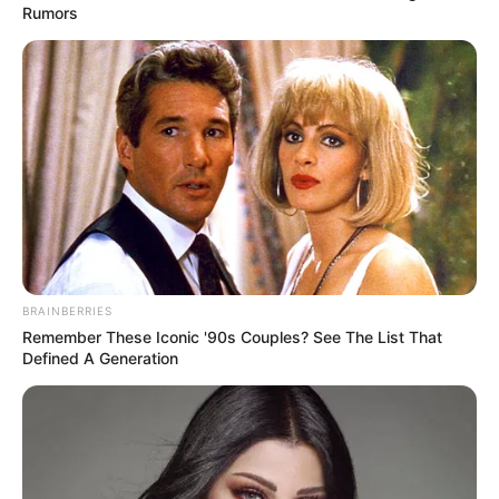
ΘΑ ΓΙΝΕΙ ΧΑMΟΣ – Στις...
Rumors
Η Εξέγερση των Φωτεινών
Βρισκόμαστε Στην
Όντων Κατά Ερπετοειδών
οικονομική άβυσσο;
BRAINBERRIES
Remember These Iconic '90s Couples? See The List That
Defined A Generation
Ανοιχτή επιστολή προς τον
ΑΠΟ ΣΗΜΕΡΑ ΤΙΠΟΤΑ ΔΕΝ
Πρόεδρο της Τουρκικής
ΕΙΝΑΙ ΙΔΙΟ. ΕΝΕΡΓΟΠΟΙΗΣΗ
Δημοκρατίας Ρ. Τ. Ερντογάν
ΙΧΩΡ. ΤΑ ΣΗΜΑΔΙΑ ΕΜΦΑΝΗ,
Η...