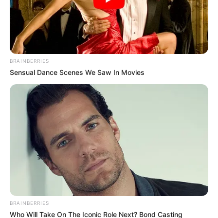
ΥΒΡΙΣ ΑΤΙΣ ΝΕΜΕΣΙΣ ΤΙΣΙΣ. Η
Εφημερίδες και ΜΜΕ που
ΕΛΛΗΝΙΚΗ ΗΘΙΚΗ.
χρηματοδοτούνται από τον
George Soros
BRAINBERRIES
Sensual Dance Scenes We Saw In Movies
Ο γιος μου Hunter !! Ξεκινάει τον
Σεπτέμβρη η προβολή της ταινίας...
BRAINBERRIES
Παρασκευή, 19 Αυγούστου 2022, 15:24
Who Will Take On The Iconic Role Next? Bond Casting