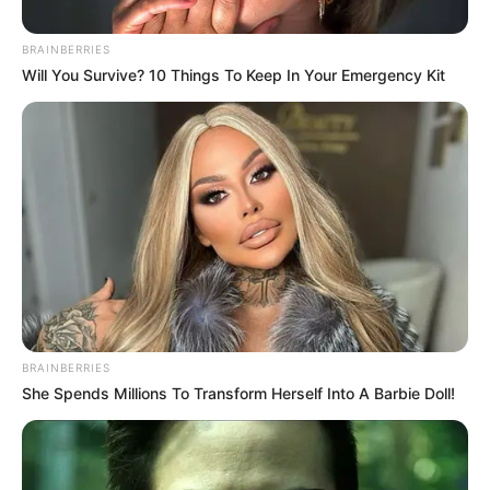
BRAINBERRIES
Will You Survive? 10 Things To Keep In Your Emergency Kit
ΑΠΟΨΕΙΣ
Τα 24 κομμένα λεπτά από την ταινία
“Μάτια ερμητικά κλειστά” και ο
μυστηριώδης θάνατος του Κιούμπρικ
Τα 24 κομμένα λεπτά από την ταινία “Μάτια ερμητικά
κλειστά” και ο μυστηριώδης θάνατος του Κιούμπρικ.. Το
ονόμασαν ταινία. Ήταν μια εξομολόγηση. Το «Μάτια
ερμητικά...
BRAINBERRIES
She Spends Millions To Transform Herself Into A Barbie Doll!
ΚΟΙΝΩΝΙΚΑ ΔΙΚΤΥΑ
FACEBOOK
ΑΡΈΣΕΙ