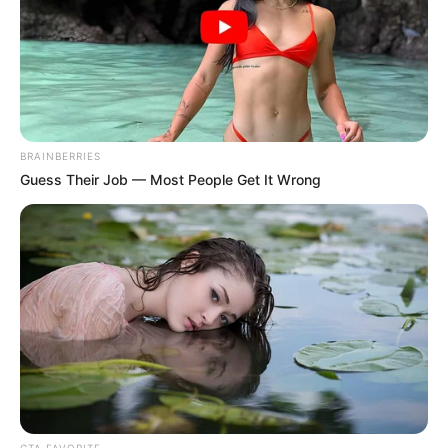
Το χρονικό της συγκάλυψης
Η Ρωσία κινητοποίησε το
του κατασκευασμένου σε
πυρηνικό υποβρύχιο «K-329
εργαστήριο ιού COVID-19
Belgorod» για να δοκιμάσει
την...
BRAINBERRIES
Guess Their Job — Most People Get It Wrong
ΕΠΙΚΟΙΝΩΝΙΑ ΑΝΩΘΕΝ. ΠΩΣ ΓΙΝΕΤΑΙ.
CTA FAVORITE