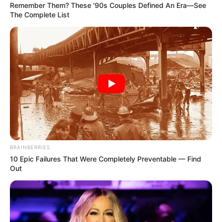
Remember Them? These '90s Couples Defined An Era—See
The Complete List
FACEBOOK
ΑΡΈΣΕΙ
YOUTUBE
ΕΓΓΡΑΦΕΊΤΕ
EMAIL
ΑΚΟΛΟΥΘΉΣΤΕ
BRAINBERRIES
10 Epic Failures That Were Completely Preventable — Find
Out