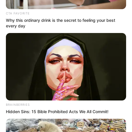
ΑΠΟΨΕΙΣ
ΔΙΕΘΝΗ
CTA FAVORITE
Οι κυρώσεις των ΗΠΑ είναι το σύγχρονο
Why this ordinary drink is the secret to feeling your best
every day
ισοδύναμο του Παπικού αφορισμού.
Ιστορικό παράλληλο Σταυροφοριών και
νυν Διεθνούς Τάξης πραγμάτων.!
O καθηγητής Michael Hudson: οι κυρώσεις των ΗΠΑ είναι το
σύγχρονο ισοδύναμο του Παπικού αφορισμού. Ιστορικό
παράλληλο Σταυροφοριών και νυν Διεθνούς Τάξης
πραγμάτων.! Στο τέλος...
BRAINBERRIES
Hidden Sins: 15 Bible Prohibited Acts We All Commit!