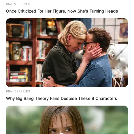
BRAINBERRIES
Once Criticized For Her Figure, Now She's Turning Heads
Όλα τα κείμενα και οι εικόνες είναι πνευματική ιδιοκτησία του
ΝΙΚΟΛΑΟΣ ΑΝΑΞΙΜΑΝΔΡΟΣ. Aπαγορεύεται η αναπαραγωγή, η
αναδημοσίευση και η τροποποίησή τους χωρίς προηγούμενη
γραπτή άδεια του δημιουργού τους. Με επιφύλαξη κάθε νόμιμου
δικαιώματος. Διαβάστε την
Πολιτική Απορρήτου
του website πριν
να το χρησιμοποιήσετε, καθώς χρησιμοποιώντας το την
αποδέχεστε. Ο ιστότοπος διατηρεί το δικαίωμα να τροποποιήσει
τους όρους χρήσης.
Επικοινωνήστε μαζί μας:
nikolaosgeor@gmail.com
BRAINBERRIES
Why Big Bang Theory Fans Despise These 8 Characters
@2022 - nikolaosanaximandros.gr. All Right Reserved. Designed and
Developed by
Web Technical