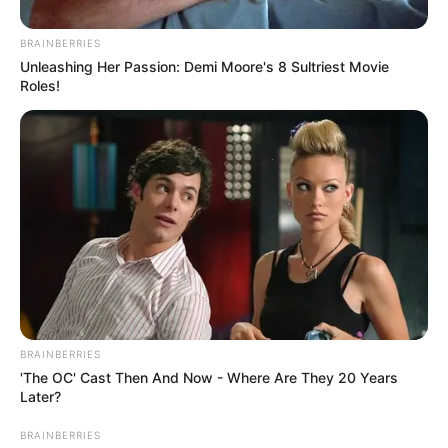
BRAINBERRIES
Unleashing Her Passion: Demi Moore's 8 Sultriest Movie
Roles!
ΙΣΤΟΡΙΑ
ΟΙΚΟΝΟΜΙΑ
ΡΟΗ ΤΩΝ ΑΡΘΡΩΝ
Η Ιστορία του Χρήματος, οι Πολέμαρχοι
Τραπεζίτες και η λατρεία του Μαμμωνά
Η Ιστορία του Χρήματος, οι Πολέμαρχοι Τραπεζίτες και η
λατρεία του Μαμμωνά. Ένα άρθρο που αξίζει να το
αρχειοθετήσετε και να το διαδώσετε. Μας δείχνει...
BRAINBERRIES
'The OC' Cast Then And Now - Where Are They 20 Years
Later?
ΚΟΙΝΩΝΙΚΑ ΔΙΚΤΥΑ
BRAINBERRIES