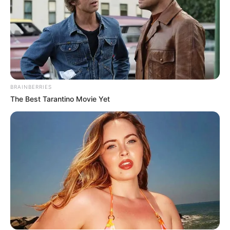
Η omertà της Covid
Ο Υπόγειος Πόλεμος είναι
γεγονός.. Το κυνήγι είναι σε
εξέλιξη
Email address:
BRAINBERRIES
The Best Tarantino Movie Yet