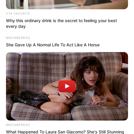
ΑΠΟΨΕΙΣ
ΡΟΗ ΤΩΝ ΑΡΘΡΩΝ
CTA FAVORITE
Σύμπαν 25: Ένα πείραμα που η ΝΤΠ το
Why this ordinary drink is the secret to feeling your best
every day
παρερμήνευσε κατά το δοκούν
BRAINBERRIES
Λίγα λόγια ως πρόλογος από τον Αναξίμανδρο… Σύμπαν 25:
She Gave Up A Normal Life To Act Like A Horse
Ένα πείραμα που η ΝΤΠ το παρερμήνευσε κατά το δοκούν.
Και στήριξε επάνω του την απόφαση...
ΚΟΙΝΩΝΙΚΑ ΔΙΚΤΥΑ
FACEBOOK
ΑΡΈΣΕΙ
YOUTUBE
ΕΓΓΡΑΦΕΊΤΕ
BRAINBERRIES
EMAIL
ΑΚΟΛΟΥΘΉΣΤΕ
What Happened To Laura San Giacomo? She's Still Stunning