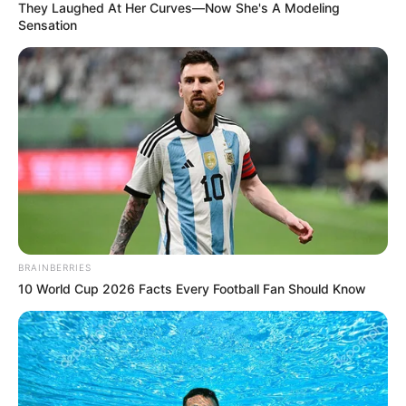
They Laughed At Her Curves—Now She's A Modeling
Sensation
ΑΛΕΞΑΝΔΡΟΣ ΖΕΥΣ Ο
ΕΙΜΑΣΤΕ ΣΤΗΝ ΤΕΛΙΚΗ
ΑΡΧΗΓΟΣ ΤΩΝ ΕΛ. Ο
ΕΥΘΕΙΑ.. ΕΙΝΑΙ ΕΔΩ.. ΕΙΝΑΙ
ΑΠΟΛΥΤΟΣ ΚΥΡΙΑΡΧΟΣ.
ΜΑΖΙ ΜΑΣ, ΜΑΣ
ΕΙΝΑΙ ΕΔΩ, ΕΙΝΑΙ...
ΠΡΟΣΤΑΤΕΥΟΥΝ ΚΑΙ...
BRAINBERRIES
10 World Cup 2026 Facts Every Football Fan Should Know
ΕΒΡΑΙΟΙ ΚΑΙ ΕΠΑΝΑΣΤΑΣΕΙΣ….
Ο ΠΟΥ υπό έλεγχο:
παρατυπίες και
συγκρούσεις συμφερόντων