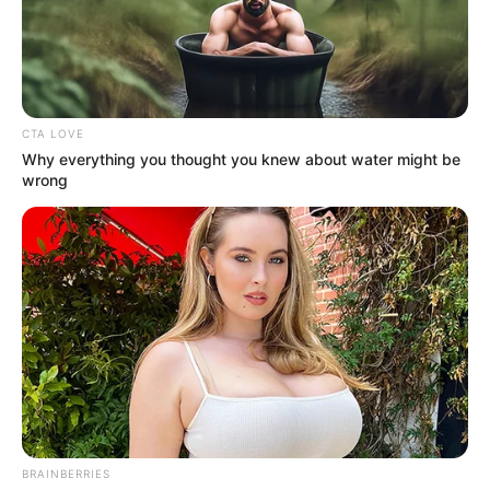
ΔΗΜΟΦΙΛΗ ΑΡΘΡΑ
CTA LOVE
Why everything you thought you knew about water might be
wrong
ΛΙΓΑ ΛΟΓΙΑ ΓΙΑ ΜΕΝΑ
Πέμπτη, 22 Οκτωβρίου 2020, 20:06
ΓΕΙΑ ΣΑΣ….ΚΑΛΩΣ ΗΛΘΑΤΕ ΣΤΗΝ ΙΣΤΟΣΕΛΙΔΑ...
BRAINBERRIES