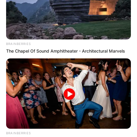
BRAINBERRIES
The Chapel Of Sound Amphitheater - Architectural Marvels
ΣΠΑΜΕ ΤΟ ΜΑΤΡΙΞ – ΤΟ ΒΙΒΛΙΟ
BRAINBERRIES