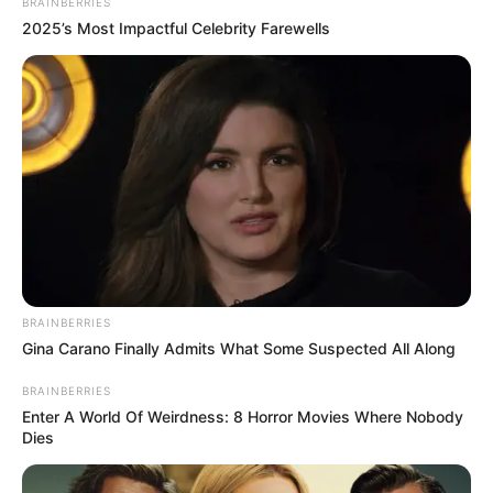
BRAINBERRIES
2025’s Most Impactful Celebrity Farewells
Η επιστήμη θα πρέπει να
ΓΙΑΤΙ ΑΠΟΦΑΣΗΣΑ ΝΑ
ανήκει στους ανθρώπους και
ΓΡΑΨΩ
όχι στο Νταβός...
ΠΟΙΟΣ ΣΚΟΤΩΣΕ ΤΟΝ
Υγειονομικοί: Επιστολή-
ΚΑΠΟΔΙΣΤΡΙΑ;;[Η δολοφονία
κόλαφος στην επέτειο των
του Καποδίστρια – Ποιοι
αναστολών..
ήταν οι πραγματικοί...
BRAINBERRIES
Gina Carano Finally Admits What Some Suspected All Along
BRAINBERRIES
Email address:
Enter A World Of Weirdness: 8 Horror Movies Where Nobody
Dies