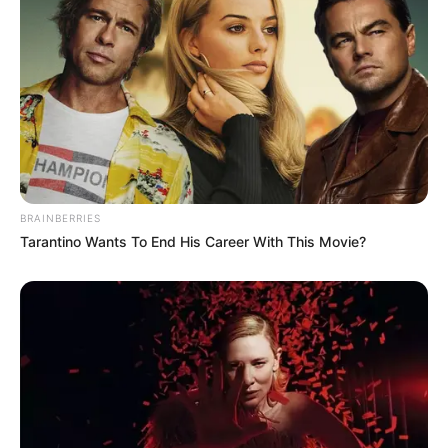
BRAINBERRIES
Tarantino Wants To End His Career With This Movie?
Όλα τα κείμενα και οι εικόνες είναι πνευματική ιδιοκτησία του
ΝΙΚΟΛΑΟΣ ΑΝΑΞΙΜΑΝΔΡΟΣ. Aπαγορεύεται η αναπαραγωγή, η
αναδημοσίευση και η τροποποίησή τους χωρίς προηγούμενη
γραπτή άδεια του δημιουργού τους. Με επιφύλαξη κάθε νόμιμου
δικαιώματος. Διαβάστε την
Πολιτική Απορρήτου
του website πριν
να το χρησιμοποιήσετε, καθώς χρησιμοποιώντας το την
αποδέχεστε. Ο ιστότοπος διατηρεί το δικαίωμα να τροποποιήσει