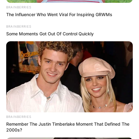
Ο «Μαύρος Ιππότης» ο εξωγήινος...
BRAINBERRIES
The Influencer Who Went Viral For Inspiring GRWMs
BRAINBERRIES
Some Moments Got Out Of Control Quickly
Ο Βαρθολομαίος μας δείχνει
Η ΜΕΓΑΛΗ ΑΠΑΤΗ ΤΗΣ
ότι η ίδια η εκκλησία είναι με
ΑΝΑΔΑΣΩΣΗΣ. ΠΟΣΑ
τον...
ΜΥΣΤΙΚΑ ΤΟΥ ΔΑΣΟΥΣ ΜΑΣ
ΚΡΥΒΟΥΝ ΓΙΑ...
BRAINBERRIES
ΧΤΥΠΟΥΝ ΤΑ ΤΥΜΠΑΝΑ ΤΟΥ
Το τέρας που ζει στις
Remember The Justin Timberlake Moment That Defined The
ΠΟΛΕΜΟΥ. ΤΟ ΛΥΚΑΥΓΕΣ
υπόγειες στοές του Αγίου
2000s?
ΕΙΝΑΙ ΕΔΩ. ΟΛΑ ΤΑ ΠΟΥΛΙΑ...
Όρους..