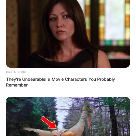
BRAINBERRIES
They're Unbearable! 9 Movie Characters You Probably
Remember
Όλα τα κείμενα και οι εικόνες είναι πνευματική ιδιοκτησία του
ΝΙΚΟΛΑΟΣ ΑΝΑΞΙΜΑΝΔΡΟΣ. Aπαγορεύεται η αναπαραγωγή, η
αναδημοσίευση και η τροποποίησή τους χωρίς προηγούμενη
γραπτή άδεια του δημιουργού τους. Με επιφύλαξη κάθε νόμιμου
δικαιώματος. Διαβάστε την
Πολιτική Απορρήτου
του website πριν