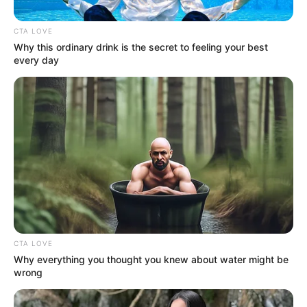
ΑΠΟΨΕΙΣ
CTA LOVE
The Bourne Identity
Why this ordinary drink is the secret to feeling your best
every day
The Bourne Identity.. Η επιτελική φωτιά άφησε ανέγγιχτο το
Δάσος της Δαδιάς που βρίσκεται σε βουλγαρικό
έδαφος+Planδημία και ταυτότητες.. H απορία θα μπορούσε
να είναι...
ΚΟΙΝΩΝΙΚΑ ΔΙΚΤΥΑ
FACEBOOK
ΑΡΈΣΕΙ
CTA LOVE
Why everything you thought you knew about water might be
YOUTUBE
ΕΓΓΡΑΦΕΊΤΕ
wrong
EMAIL
ΑΚΟΛΟΥΘΉΣΤΕ