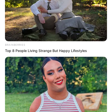
ΔΗΜΟΦΙΛΗ ΑΡΘΡΑ
BRAINBERRIES
Top 8 People Living Strange But Happy Lifestyles
Ο «Μαύρος Ιππότης» ο εξωγήινος
δορυφόρος σε τροχιά γύρω από τη Γη...
Πέμπτη, 22 Σεπτεμβρίου 2022, 19:25