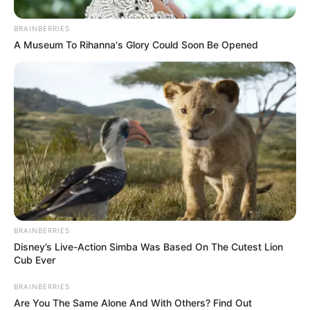
BRAINBERRIES
A Museum To Rihanna's Glory Could Soon Be Opened
BRAINBERRIES
Disney’s Live-Action Simba Was Based On The Cutest Lion
ΔΗΜΟΦΙΛΗ ΑΡΘΡΑ
Cub Ever
BRAINBERRIES
Are You The Same Alone And With Others? Find Out