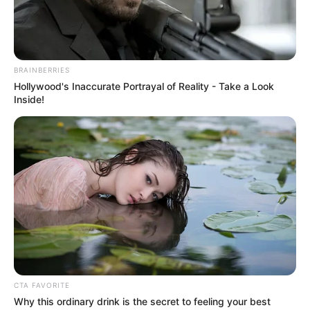
Το Judicial Watch
ΚΑΝΕΝΑΣ ΑΠΟ ΑΥΤΟΥΣ ΠΟΥ
αποκαλύπτει το σχέδιο
ΕΤΡΕΞΑΝ ΤΗΝ ΑΤΖΕΝΤΑ ΤΟΥ
προπαγάνδας της
ΚΟΡΟΝΑ ΔΕΝ ΜΠΟΡΕΙ ΝΑ...
κυβέρνησης Μπάιντεν για
την...
BRAINBERRIES
Hollywood's Inaccurate Portrayal of Reality - Take a Look
Inside!
ΥΒΡΙΣ ΑΤΙΣ ΝΕΜΕΣΙΣ ΤΙΣΙΣ. Η
Εφημερίδες και ΜΜΕ που
ΕΛΛΗΝΙΚΗ ΗΘΙΚΗ.
χρηματοδοτούνται από τον
George Soros
CTA FAVORITE
Why this ordinary drink is the secret to feeling your best