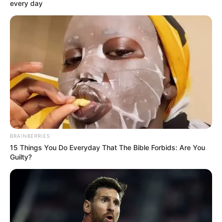
every day
Ο γιος μου Hunter !! Ξεκινάει τον
Σεπτέμβρη η προβολή της ταινίας...
Παρασκευή, 19 Αυγούστου 2022, 15:24
ΘΑ ΓΙΝΕΙ ΧΑMΟΣ – Στις...
BRAINBERRIES
15 Things You Do Everyday That The Bible Forbids: Are You
Guilty?
Η Εξέγερση των Φωτεινών
Βρισκόμαστε Στην
Όντων Κατά Ερπετοειδών
οικονομική άβυσσο;