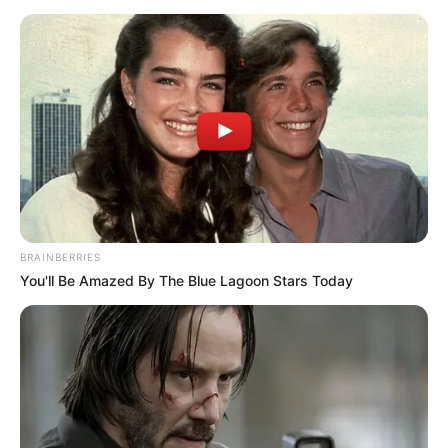
BRICS: Η Ρωσία Και Η Ινδία Δεν
Χρειάζονται Πια Δολάριο ΗΠΑ
BRAINBERRIES
Παρασκευή, 2 Σεπτεμβρίου 2022, 19:13
You'll Be Amazed By The Blue Lagoon Stars Today
BRICS: Η Ρωσία Και Η...