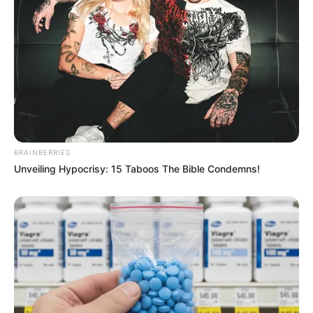
BRAINBERRIES
Unveiling Hypocrisy: 15 Taboos The Bible Condemns!
Όλα τα κείμενα και οι εικόνες είναι πνευματική ιδιοκτησία του
ΝΙΚΟΛΑΟΣ ΑΝΑΞΙΜΑΝΔΡΟΣ. Aπαγορεύεται η αναπαραγωγή, η
αναδημοσίευση και η τροποποίησή τους χωρίς προηγούμενη
γραπτή άδεια του δημιουργού τους. Με επιφύλαξη κάθε νόμιμου