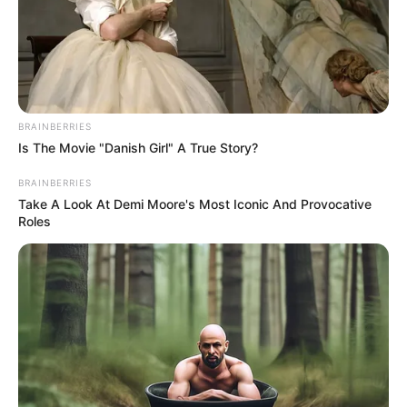
BRAINBERRIES
Is The Movie "Danish Girl" A True Story?
BRAINBERRIES
Take A Look At Demi Moore's Most Iconic And Provocative
Roles
Ο πόλεμος στην Ουκρανία περνάει στην
πολύ σημαντική αλλά και επικίνδυνη
δεύτερη...
Πέμπτη, 29 Σεπτεμβρίου 2022, 11:05
Ο πόλεμος στην Ουκρανία περνάει...