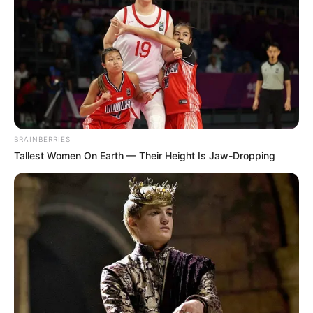
EMAIL
ΑΚΟΛΟΥΘΉΣΤΕ
BRAINBERRIES
Tallest Women On Earth — Their Height Is Jaw-Dropping