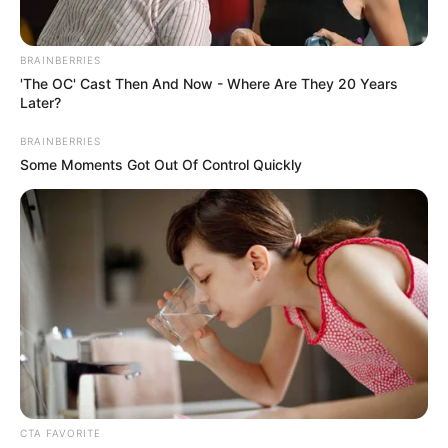
BRAINBERRIES
'The OC' Cast Then And Now - Where Are They 20 Years
ΔΗΜΟΦΙΛΗ ΑΡΘΡΑ
Later?
BRAINBERRIES
Some Moments Got Out Of Control Quickly
Ο «Μαύρος Ιππότης» ο εξωγήινος
δορυφόρος σε τροχιά γύρω από τη Γη...
CTA FAVORITE