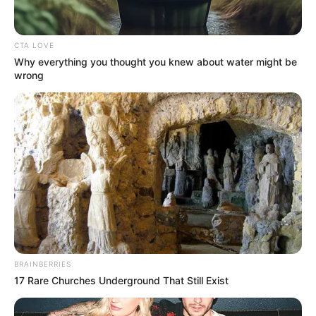
CTA LOVE
Why everything you thought you knew about water might be
wrong
“Αντιεμβολιαστής,
Πίσω στον Μεσαίωνα: Η ΕΕ
ρωσόφιλος, ψεκασμένος”: το
χωρίς φθηνό ηλεκτρικό
τρίπτυχο του σύγχρονου
ρεύμα, διολισθαίνει στη
πολιτικού επαναστάτη.
φτώχεια...
Οι ουκρανικές αντεπιθέσεις
ΛΙΓΑ ΛΟΓΙΑ ΓΙΑ ΜΕΝΑ
και η ρωσική στρατηγική
που θυμίζει το Κουρσκ- Μια...
BRAINBERRIES
17 Rare Churches Underground That Still Exist
Email address: