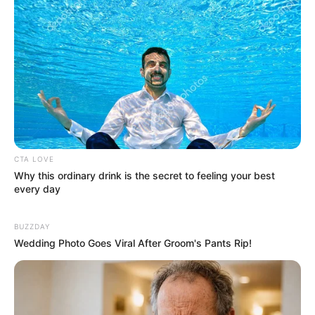
Η ΜΕΓΑΛΗ ΑΠΑΤΗ ΤΗΣ
ΧΤΥΠΟΥΝ ΤΑ ΤΥΜΠΑΝΑ ΤΟΥ
ΑΝΑΔΑΣΩΣΗΣ. ΠΟΣΑ
ΠΟΛΕΜΟΥ. ΤΟ ΛΥΚΑΥΓΕΣ
ΜΥΣΤΙΚΑ ΤΟΥ ΔΑΣΟΥΣ ΜΑΣ
ΕΙΝΑΙ ΕΔΩ. ΟΛΑ ΤΑ ΠΟΥΛΙΑ...
ΚΡΥΒΟΥΝ ΓΙΑ...
CTA LOVE
Why this ordinary drink is the secret to feeling your best
every day
BUZZDAY
Wedding Photo Goes Viral After Groom's Pants Rip!
Το τέρας που ζει στις
Ο πόλεμος στην Ουκρανία
υπόγειες στοές του Αγίου
περνάει στην πολύ
Όρους..
σημαντική αλλά και
επικίνδυνη δεύτερη...