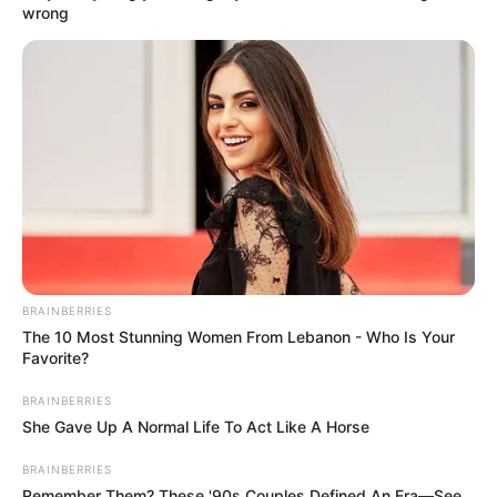
wrong
YOUTUBE
ΕΓΓΡΑΦΕΊΤΕ
EMAIL
ΑΚΟΛΟΥΘΉΣΤΕ
BRAINBERRIES
The 10 Most Stunning Women From Lebanon - Who Is Your
Favorite?
BRAINBERRIES
She Gave Up A Normal Life To Act Like A Horse
BRAINBERRIES
Remember Them? These '90s Couples Defined An Era—See