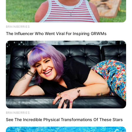
Το πετσόκομα των “Ellinika
Ο «Μαύρος Ιππότης» ο
Hoaxes!”
εξωγήινος δορυφόρος σε
τροχιά γύρω από τη Γη...
BRAINBERRIES
The Influencer Who Went Viral For Inspiring GRWMs
Ο Βαρθολομαίος μας δείχνει ότι η ίδια η
εκκλησία είναι με τον...
BRAINBERRIES
Τρίτη, 4 Οκτωβρίου 2022, 11:11
See The Incredible Physical Transformations Of These Stars
Ο Βαρθολομαίος μας δείχνει ότι...