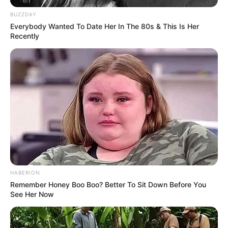
ΝΙΚΟΛΑΟΣ ΑΝΑΞΙΜΑΝΔΡΟΣ. Aπαγορεύεται η αναπαραγωγή, η
αναδημοσίευση και η τροποποίησή τους χωρίς προηγούμενη
BUZZDAY
γραπτή άδεια του δημιουργού τους. Με επιφύλαξη κάθε νόμιμου
Everybody Wanted To Date Her In The 80s & This Is Her
δικαιώματος. Διαβάστε την
Πολιτική Απορρήτου
του website πριν
Recently
να το χρησιμοποιήσετε, καθώς χρησιμοποιώντας το την
αποδέχεστε. Ο ιστότοπος διατηρεί το δικαίωμα να τροποποιήσει
τους όρους χρήσης.
Επικοινωνήστε μαζί μας:
nikolaosgeor@gmail.com
@2022 - nikolaosanaximandros.gr. All Right Reserved. Designed and
Developed by
Web Technical
HABERION
Remember Honey Boo Boo? Better To Sit Down Before You
See Her Now