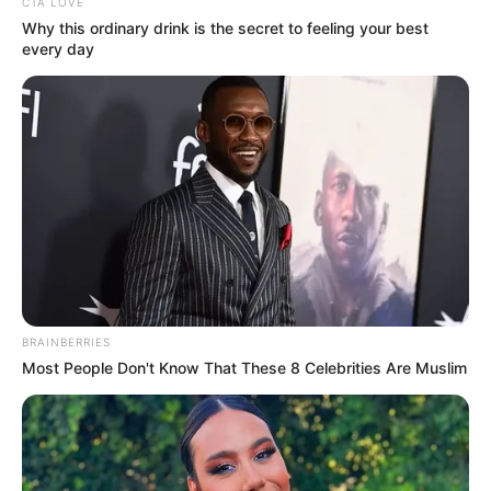
CTA LOVE
Why this ordinary drink is the secret to feeling your best
every day
Η Moderna μηνύει τους
Η omertà της Covid
αντιπάλους της της Big
Pharma για τις
πατέντες εμβολίων
BRAINBERRIES
Most People Don't Know That These 8 Celebrities Are Muslim