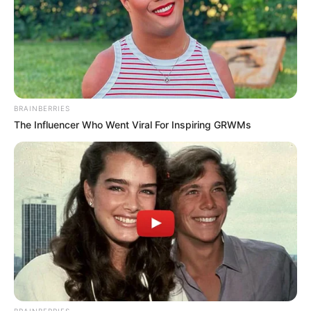
Ο Υπόγειος Πόλεμος είναι γεγονός.. Το
κυνήγι είναι σε εξέλιξη
Τετάρτη, 5 Οκτωβρίου 2022, 21:39
Ο Υπόγειος Πόλεμος είναι γεγονός.....
BRAINBERRIES
The Influencer Who Went Viral For Inspiring GRWMs
Κεντρικό Ισραηλιτικό
ΑΠΟΚΑΛΥΨΗ ΤΩΡΑ. ΗΡΘΕ Η
Συμβούλιο: Αντιδρά για την
ΩΡΑ ΤΩΝ ΓΗΙΝΩΝ
προαγωγή της Παγουτέλη
ΑΠΟΚΑΛΥΨΕΩΝ ΛΕΠΤΟ ΠΡΟΣ
στην αντιπροεδρία του...
ΛΕΠΤΟ. Ο...
BRAINBERRIES