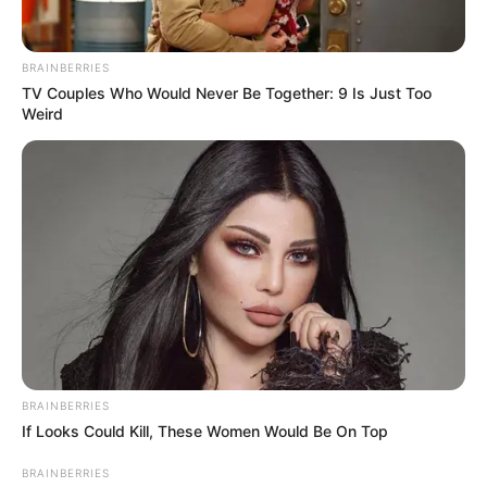
FACEBOOK
ΑΡΈΣΕΙ
YOUTUBE
ΕΓΓΡΑΦΕΊΤΕ
BRAINBERRIES
TV Couples Who Would Never Be Together: 9 Is Just Too
Weird
EMAIL
ΑΚΟΛΟΥΘΉΣΤΕ
BRAINBERRIES
If Looks Could Kill, These Women Would Be On Top
BRAINBERRIES