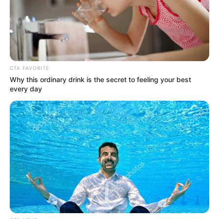
Η Ρωσία κινητοποίησε το πυρηνικό
υποβρύχιο «K-329 Belgorod» για να
δοκιμάσει την...
Δευτέρα, 3 Οκτωβρίου 2022, 12:38
CTA FAVORITE
Η Ρωσία κινητοποίησε το πυρηνικό...
Why this ordinary drink is the secret to feeling your best
every day
ΕΠΙΚΟΙΝΩΝΙΑ ΑΝΩΘΕΝ. ΠΩΣ
Από το 1867 ξέρουν ότι η
ΓΙΝΕΤΑΙ. ΟΔΗΓΙΕΣ ΓΙΑ
Ελλάδα έχει πολύ πετρέλαιο
ΑΡΧΑΡΙΟΥΣ ΑΛΛΑ ΚΑΙ
σύμφωνα με...
ΣΥΜΒΟΥΛΕΣ ΓΙΑ
ΠΡΟΧΩΡΗΜΕΝΟΥΣ.