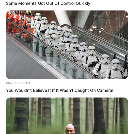
Some Moments Got Out Of Control Quickly
BRAINBERRIES
You Wouldn't Believe It If It Wasn't Caught On Camera!
ΣΠΑΜΕ ΤΟ ΜΑΤΡΙΞ – ΤΟ ΒΙΒΛΙΟ