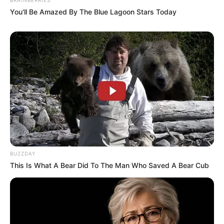
Συνέντευξη Alexander Dugin
ΕΠΕΙΓΟΝ: Στην απόφαση
You'll Be Amazed By The Blue Lagoon Stars Today
σχολιάζοντας τον λόγο
ΑΠΑΓΟΡΕΥΣΗΣ rapid test από
Πούτιν: Είναι η έναρξη της
τον Ε.Ο.Φ αναγράφεται
Νικηφόρας...
καθαρά ότι...
Email address:
BUZZDAY
This Is What A Bear Did To The Man Who Saved A Bear Cub