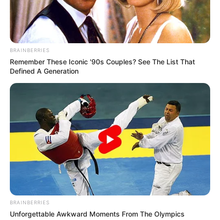
το_ΓΕΓΟΝΟΣ της ΘΥΕΛΛΑΣ
μετά...
BRAINBERRIES
Remember These Iconic '90s Couples? See The List That
Defined A Generation
BRICS: Η Ρωσία Και Η Ινδία
Το Judicial Watch
Δεν Χρειάζονται Πια Δολάριο
αποκαλύπτει το σχέδιο
ΗΠΑ
προπαγάνδας της
κυβέρνησης Μπάιντεν για
την...
Email address:
BRAINBERRIES
Unforgettable Awkward Moments From The Olympics