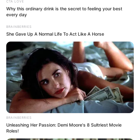
CTA LOVE
Why this ordinary drink is the secret to feeling your best
ΕΠΕΙΓΟΝ: Στην απόφαση
Έρχεται το μεγαλύτερο κραχ
every day
ΑΠΑΓΟΡΕΥΣΗΣ rapid test από
στη σύγχρονη Ιστορία
τον Ε.Ο.Φ αναγράφεται
BRAINBERRIES
καθαρά ότι...
She Gave Up A Normal Life To Act Like A Horse
Διέρρευσε η κρίσιμη
Μια σημαντική και δίκαιη
συμφωνία ΕΕ – Pfizer
ανάλυση της ομιλίας του
Πούτιν.. Ο οποίος δεν...
BRAINBERRIES
Unleashing Her Passion: Demi Moore's 8 Sultriest Movie
Roles!