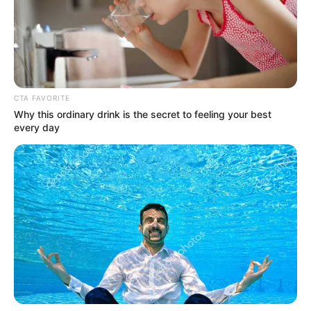
CTA FAVORITE
Why this ordinary drink is the secret to feeling your best
every day
Συνέντευξη Alexander Dugin σχολιάζοντας
τον λόγο Πούτιν: Είναι η έναρξη της
Νικηφόρας...
Κυριακή, 2 Οκτωβρίου 2022, 13:05
Συνέντευξη Alexander Dugin σχολιάζοντας τον...