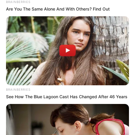
BRAINBERRIES
Are You The Same Alone And With Others? Find Out
BRAINBERRIES
See How The Blue Lagoon Cast Has Changed After 46 Years
ΔΗΜΟΦΙΛΗ ΑΡΘΡΑ