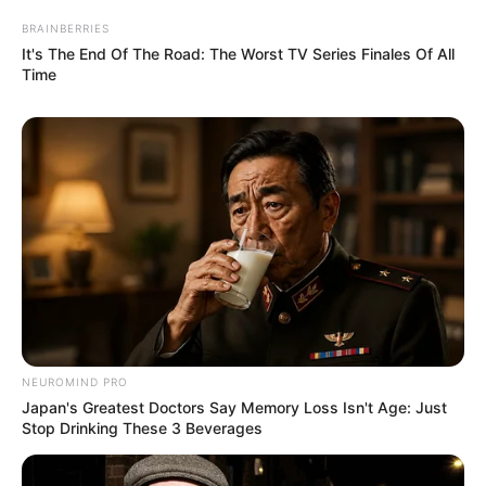
BRAINBERRIES
It's The End Of The Road: The Worst TV Series Finales Of All
Time
Όλα τα κείμενα και οι εικόνες είναι πνευματική ιδιοκτησία του
ΝΙΚΟΛΑΟΣ ΑΝΑΞΙΜΑΝΔΡΟΣ. Aπαγορεύεται η αναπαραγωγή, η
αναδημοσίευση και η τροποποίησή τους χωρίς προηγούμενη
γραπτή άδεια του δημιουργού τους. Με επιφύλαξη κάθε νόμιμου
δικαιώματος. Διαβάστε την
Πολιτική Απορρήτου
του website πριν
NEUROMIND PRO
να το χρησιμοποιήσετε, καθώς χρησιμοποιώντας το την
Japan's Greatest Doctors Say Memory Loss Isn't Age: Just
αποδέχεστε. Ο ιστότοπος διατηρεί το δικαίωμα να τροποποιήσει
Stop Drinking These 3 Beverages
τους όρους χρήσης.
Επικοινωνήστε μαζί μας:
nikolaosgeor@gmail.com