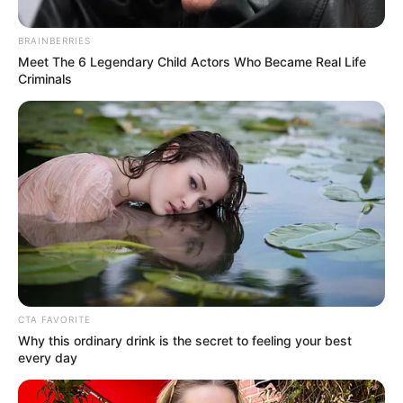
ΣΗΜΑΝΤΙΚΑ ΜΗΝΥΜΑΤΑ ΛΑΒΑΜΕ ΜΕΣΩ...
BRAINBERRIES
Meet The 6 Legendary Child Actors Who Became Real Life
Criminals
ΚΟΙΝΩΝΙΚΑ ΔΙΚΤΥΑ
FACEBOOK
ΑΡΈΣΕΙ
YOUTUBE
ΕΓΓΡΑΦΕΊΤΕ
EMAIL
ΑΚΟΛΟΥΘΉΣΤΕ
CTA FAVORITE
Why this ordinary drink is the secret to feeling your best
every day