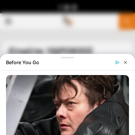
Facebook
Youtube
Telegram
PRIMARY
MENU
Ετικέτα: ΥΔΡΟΧΟΟΣ
Before You Go
ΜΗΝΥΜΑΤΑ ΦΩΤΕΙΝΩΝ ΟΝΤΟΤΗΤΩΝ
ΚΕΝΤΡΑ ΕΚΛΕΙΣΑΝ ΔΙΑ ΠΑΝΤΟΣ.
ΚΕΙΤΟΝΤΑΙ ΚΟΡΜΙΑ ΕΧΘΡΩΝ. ΣΤΙΣ
ΕΠΑΛΞΕΙΣ ΣΤΡΑΤΙΩΤΕΣ ΦΩΤΟΣ. ΧΩΡΟΣ
ΚΑΙ ΧΡΟΝΟΣ ΔΕΝ ΕΧΟΥΝ ΚΑΝΕΝΑ
ΝΟΗΜΑ.
ΚΕΝΤΡΑ ΕΚΛΕΙΣΑΝ ΔΙΑ ΠΑΝΤΟΣ. ΚΕΙΤΟΝΤΑΙ ΚΟΡΜΙΑ
ΕΧΘΡΩΝ. ΣΤΙΣ ΕΠΑΛΞΕΙΣ ΣΤΡΑΤΙΩΤΕΣ ΦΩΤΟΣ. ΧΩΡΟΣ ΚΑΙ
ΧΡΟΝΟΣ ΔΕΝ ΕΧΟΥΝ ΚΑΝΕΝΑ ΝΟΗΜΑ-ΑΥΤΑ ΚΑΙ ΑΛΛΑ ΠΟΛΥ