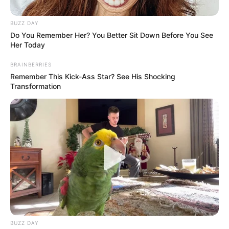
ΑΠΟΨΕΙΣ
ΔΙΕΘΝΗ
BUZZ DAY
ΚΑΤΑΡΡΕΥΣΗ.. Ο ΕΠΙΚΕΙΜΕΝΟΣ ΘΑΝΑΤΟΣ
Do You Remember Her? You Better Sit Down Before You See
Her Today
ΤΟΥΣ. ΣΥΛΛΗΨΗ.. Η ΚΑΤΑΙΓΙΔΑ!!!
BRAINBERRIES
ΚΑΤΑΡΡΕΥΣΗ.. Ο ΕΠΙΚΕΙΜΕΝΟΣ ΘΑΝΑΤΟΣ ΤΟΥΣ. ΣΥΛΛΗΨΗ..
Remember This Kick-Ass Star? See His Shocking
Η ΚΑΤΑΙΓΙΔΑ!!! Η επικείμενη απομάκρυνση εντός των
Transformation
ημερών του Πάπα Φραγκίσκου θα σημάνει και το τέλος της
κυριαρχίας των...
ΚΟΙΝΩΝΙΚΑ ΔΙΚΤΥΑ
FACEBOOK
ΑΡΈΣΕΙ
YOUTUBE
ΕΓΓΡΑΦΕΊΤΕ
BUZZ DAY