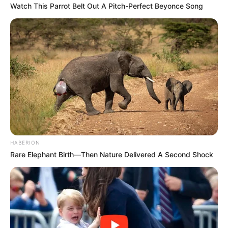
Watch This Parrot Belt Out A Pitch-Perfect Beyonce Song
EMAIL
ΑΚΟΛΟΥΘΉΣΤΕ
HABERION
Rare Elephant Birth—Then Nature Delivered A Second Shock