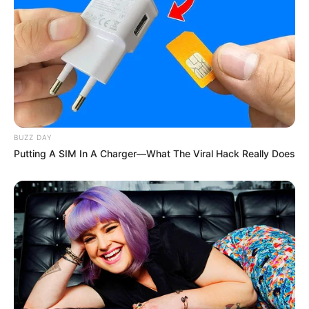
Email address:
BUZZ DAY
Putting A SIM In A Charger—What The Viral Hack Really Does
Όλα τα κείμενα και οι εικόνες είναι πνευματική ιδιοκτησία του