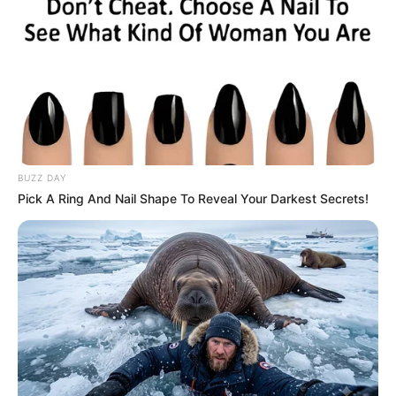
Η Moderna μηνύει τους
Η omertà της Covid
αντιπάλους της της Big
Pharma για τις
πατέντες εμβολίων
BUZZ DAY
Pick A Ring And Nail Shape To Reveal Your Darkest Secrets!
Ο Υπόγειος Πόλεμος είναι γεγονός.. Το
κυνήγι είναι σε εξέλιξη
Τετάρτη, 5 Οκτωβρίου 2022, 21:39
Ο Υπόγειος Πόλεμος είναι γεγονός.....