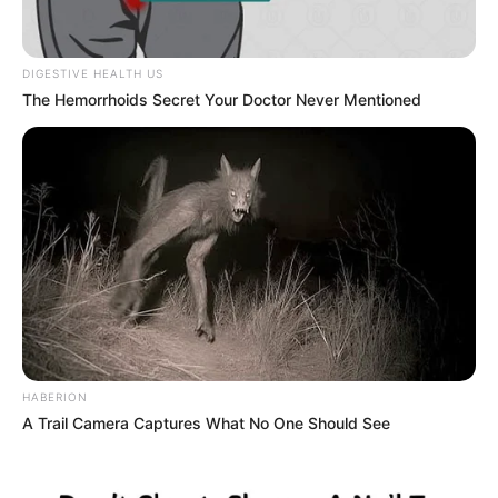
δοκιμάσει την...
Δευτέρα, 3 Οκτωβρίου 2022, 12:38
Η Ρωσία κινητοποίησε το πυρηνικό...
DIGESTIVE HEALTH US
The Hemorrhoids Secret Your Doctor Never Mentioned
ΕΠΙΚΟΙΝΩΝΙΑ ΑΝΩΘΕΝ. ΠΩΣ
Από το 1867 ξέρουν ότι η
ΓΙΝΕΤΑΙ. ΟΔΗΓΙΕΣ ΓΙΑ
Ελλάδα έχει πολύ πετρέλαιο
ΑΡΧΑΡΙΟΥΣ ΑΛΛΑ ΚΑΙ
σύμφωνα με...
ΣΥΜΒΟΥΛΕΣ ΓΙΑ
ΠΡΟΧΩΡΗΜΕΝΟΥΣ.
HABERION
A Trail Camera Captures What No One Should See