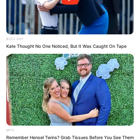
BUZZ DAY
Kate Thought No One Noticed, But It Was Caught On Tape
ΣΠΑΜΕ ΤΟ ΜΑΤΡΙΞ – ΤΟ ΒΙΒΛΙΟ
MFH
Remember Hensel Twins? Grab Tissues Before You See Them