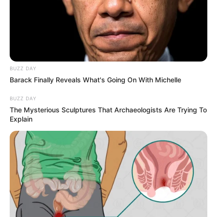
ΔΗΜΟΦΙΛΗ ΑΡΘΡΑ
BUZZ DAY
Barack Finally Reveals What's Going On With Michelle
BUZZ DAY
The Mysterious Sculptures That Archaeologists Are Trying To
Explain
Η Ρωσία κινητοποίησε το πυρηνικό
υποβρύχιο «K-329 Belgorod» για να