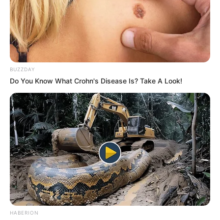
BUZZDAY
Do You Know What Crohn's Disease Is? Take A Look!
ΣΠΑΜΕ ΤΟ ΜΑΤΡΙΞ – ΤΟ ΒΙΒΛΙΟ
HABERION