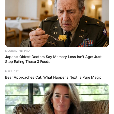
ΔΙΕΘΝΗ
Φαίνεται ότι κάτι θα γίνει.
Φαίνεται ότι κάτι θα γίνει... Οι χώρες της δύσης, ειδικά οι
ΗΠΑ , το Ηνωμένο Βασίλειο, η Γαλλία και η Γερμανία, καλούν
NEUROMIND PRO
όλους τους πολίτες...
Japan's Oldest Doctors Say Memory Loss Isn't Age: Just
Stop Eating These 3 Foods
BUZZ DAY
Bear Approaches Cat: What Happens Next Is Pure Magic