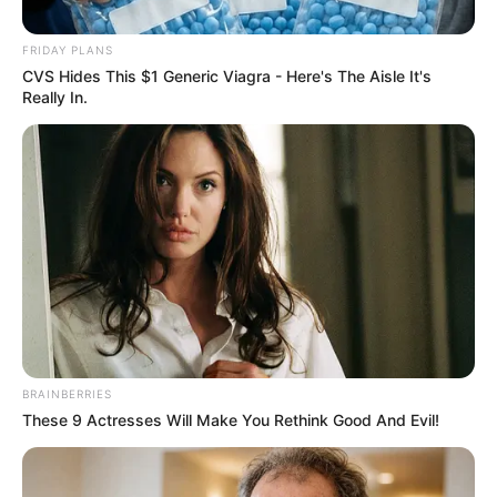
ΔΙΕΘΝΗ
FRIDAY PLANS
Ιρανικό πολεμικό πλοίο εισήλθε στην
CVS Hides This $1 Generic Viagra - Here's The Aisle It's
Really In.
Ερυθρά Θάλασσα – Η πορεία προς τον 3ο
Παγκόσμιο Πόλεμο
Ένα ιρανικό πολεμικό πλοίο εισήλθε στην Ερυθρά Θάλασσα
καθώς οι πληρεξούσιοι συνεχίζουν τις επιθέσεις.. Οι
πολεμικές εντάσεις κλιμακώνονται γρήγορα καθώς ένα
ιρανικό πολεμικό πλοίο εισήλθε...
BRAINBERRIES
These 9 Actresses Will Make You Rethink Good And Evil!