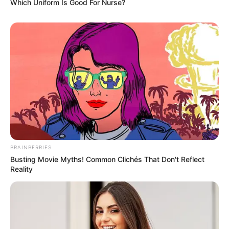
Which Uniform Is Good For Nurse?
Κεντρικό Ισραηλιτικό
ΑΠΟΚΑΛΥΨΗ ΤΩΡΑ. ΗΡΘΕ Η
Συμβούλιο: Αντιδρά για την
ΩΡΑ ΤΩΝ ΓΗΙΝΩΝ
προαγωγή της Παγουτέλη
ΑΠΟΚΑΛΥΨΕΩΝ ΛΕΠΤΟ ΠΡΟΣ
στην αντιπροεδρία του...
ΛΕΠΤΟ. Ο...
BRAINBERRIES
Busting Movie Myths! Common Clichés That Don't Reflect
Reality
Συνέντευξη Alexander Dugin
ΕΠΕΙΓΟΝ: Στην απόφαση
σχολιάζοντας τον λόγο
ΑΠΑΓΟΡΕΥΣΗΣ rapid test από
Πούτιν: Είναι η έναρξη της
τον Ε.Ο.Φ αναγράφεται
Νικηφόρας...
καθαρά ότι...