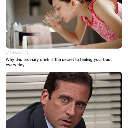
Υγειονομικοί: Επιστολή-κόλαφος στην
επέτειο των αναστολών..
CTA FAVORITE
Παρασκευή, 2 Σεπτεμβρίου 2022, 15:39
Why this ordinary drink is the secret to feeling your best
Υγειονομικοί: Επιστολή-κόλαφος στην επέτειο των...
every day
REINER FUELLMICH ΓΙΑ ΤΗΝ
Η Εκδικητική μανία της
ΝΥΡΕΜΒΕΡΓΗ 2: «ΣΕ 2 ΕΩΣ 3
κυβέρνησης Μητσοτάκη
ΕΒΔΟΜΑΔΕΣ, ΘΑ...
εναντίον αυτού που έβγαλε
την αλήθεια...