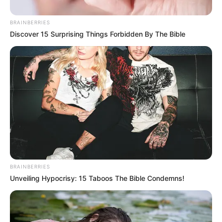
ΚΟΙΝΩΝΙΚΑ ΔΙΚΤΥΑ
BRAINBERRIES
Discover 15 Surprising Things Forbidden By The Bible
FACEBOOK
ΑΡΈΣΕΙ
YOUTUBE
ΕΓΓΡΑΦΕΊΤΕ
EMAIL
ΑΚΟΛΟΥΘΉΣΤΕ
BRAINBERRIES
Unveiling Hypocrisy: 15 Taboos The Bible Condemns!