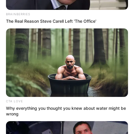
BRAINBERRIES
The Real Reason Steve Carell Left 'The Office'
ΗΠΑ: Ο Αμερικανικός
Ο Τραμπ αποκαλύπτει τον
Ερυθρός Σταυρός πιάστηκε
μεγαλύτερο φόβο του,
να αναμειγνύει αίμα
προειδοποιεί «Βρισκόμαστε
εμβολιασμένων με αίμα...
στην πιο επικίνδυνη...
CTA LOVE
Why everything you thought you knew about water might be
wrong