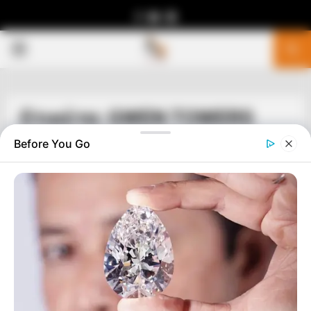
Facebook
Youtube
Telegram
PRIMARY
MENU
Ετικέτα: GWEN TOWERS
Before You Go
ΔΙΕΘΝΗ
ΥΓΕΙΑ
ΠΩΣ ΜΑΣ ΑΡΡΩΣΤΑΙΝΟΥΝ ΚΑΙ ΜΑΣ
ΘΟΛΩΝΟΥΝ ΤΟ ΜΥΑΛΟ
ΠΩΣ ΜΑΣ ΑΡΡΩΣΤΑΙΝΟΥΝ ΚΑΙ ΜΑΣ ΘΟΛΩΝΟΥΝ ΤΟ
ΜΥΑΛΟ……..ΠΩΣ (;;;) ΜΙΑ ΚΙΝΕΖΙΚΗ ΝΥΧΤΕΡΙΔΑ, ΚΑΝΕΙ
ΘΑΥΜΑΤΑ (!!!)……… Η ΜΗΠΩΣ ΕΙΝΑΙ ΚΑΤΙ ΑΛΛΟ;;;;;;; ΚΑΤΙ ΠΟΛΥ
ΧΕΙΡΟΤΕΡΟ ΚΑΙ ΣΑΤΑΝΙΚΟ;;;;;...