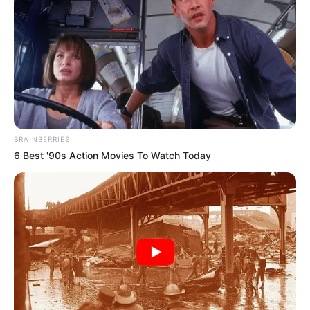
Πόσο πιο χαμηλά θα πέσει
η «Δικαιοσύνη»;
Τρίτη, 5 Ιουλίου 2022, 10:01
Σχόλια Αναξίμανδρου: Πόσο πιο χαμηλά...
BRAINBERRIES
6 Best '90s Action Movies To Watch Today
Άρθρο-κόλαφος των New
Κορυφαίος επιστήμονας του
York Times για τις
κλίματος καταδικάζει τον
υποκλοπές στην Ελλάδα –
“γκεμπελικό” συναγερμό για
“Η...
το κλίμα