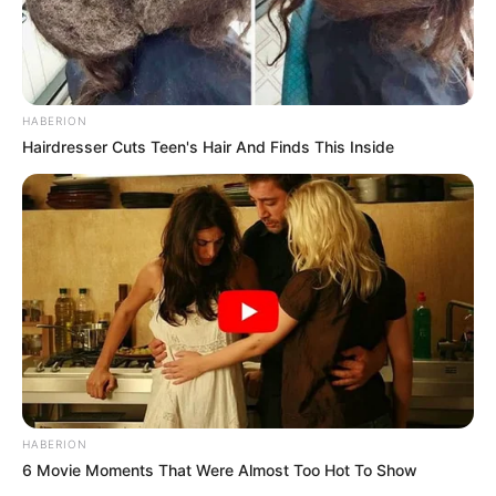
ΒΟΗΘΑΤΕ
ΥΠΟΣΤΗΡΙΞΤΕ ΤΟΝ ΑΓΩΝΑ ΜΑΣ
HABERION
Hairdresser Cuts Teen's Hair And Finds This Inside
Επισκεφτείτε
το κανάλι μου στο youtube
αν
ψάχνετε πραγματικά να βρείτε την αλήθεια… Η
Ενημέρωση που δεν θα ακούσετε ποτέ από τα
κυρίαρχα ΜΜΕ… Υποστηρίξτε αυτόν τον αγώνα με
την εγγραφή, τα κόσμια σχόλια και τα λάικ σας…
HABERION
FACEBOOK
6 Movie Moments That Were Almost Too Hot To Show
ΑΡΈΣΕΙ