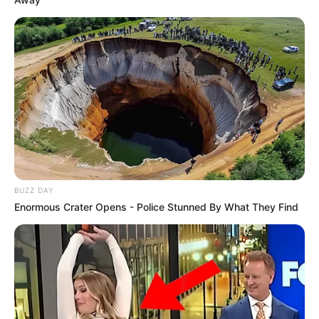
δυνάμεις είναι εξαιρετικά σημαντικός ο πλήρης έλεγχος
αυτής της περιοχής… Βλέπε και Γροιλανδία βέβαια και
προσπάθησε να κατανοήσεις τι προσπαθεί να πετύχει
εκεί ο Τραμπ με τη συνεργασία κυρίως του Πούτιν…
Επίσης πρέπει να καταλάβεις ότι δεν είναι καθόλου
εύκολο να ξεμπερδεύουμε από τη μια στιγμή στην άλλη…
BUZZ DAY
Enormous Crater Opens - Police Stunned By What They Find