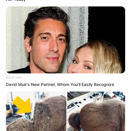
nikolaosanaximandros.gr
ΣΤΗΡΙΞΤΕ ΤΗΝ ΠΡΟΣΠΑΘΕΙΑ ΜΑΣ.. ΜΗΝ
ΑΦΗΣΕΤΕ ΝΑ ΚΛΕΙΣΕΙ ΑΥΤΟ ΤΟ ΙΣΤΟΛΟΓΙΟ…
ΒΟΗΘΕΙΣΤΕ ΜΑΣ ΚΑΝΟΝΤΑΣ ΜΙΑ
ΔΩΡΕΑ
..
ΠΑΤΗΣΤΕ ΤΟ ΚΟΥΜΠΙ “DONATE”
ΠΑΡΑΚΑΤΩ
(απλά εδώ να τονίσω ότι για να
προχωρήσει η διαδικασία με το DONATE, ΔΕΝ
πρέπει να τσεκάρετε το κουτί που σας ζητάει να
διατηρήσει τα στοιχεία σας)…
ΕΑΝ ΚΑΠΟΙΟΙ ΔΕΝ
ΘΕΛΕΤΕ ΝΑ ΔΩΣΕΤΕ ΣΤΟΙΧΕΙΑ ΤΗΣ ΚΑΡΤΑΣ
BUZZ DAY
David Muir's New Partner, Whom You'll Easily Recognize
ΣΑΣ ΣΤΟ ΔΙΑΔΙΚΤΥΟ, Η ΑΠΛΑ ΔΕΝ ΤΑ
ΚΑΤΑΦΕΡΝΕΤΕ ΜΕ ΑΥΤΑ, ΜΠΟΡΕΙΤΕ ΝΑ ΜΟΥ
ΚΑΤΑΘΕΣΕΤΕ ΣΕ ΛΟΓΑΡΙΑΣΜΟ ΣΤΗΝ ΕΘΝΙΚΗ
ΜΕ IBAN GR9501104880000048834149733
(ΣΤΟ ΟΝΟΜΑ ΕΥΤΥΧΙΑ ΝΙΚΑ) ΓΡΑΦΟΝΤΑΣ ΩΣ
ΔΙΚΑΙΟΛΟΓΙΑ “ΔΩΡΕΑ” ΚΑΙ ΑΝ ΘΕΛΕΤΕ ΚΑΙ ΤΟ
ΟΝΟΜΑ ΣΑΣ ΓΙΑ ΝΑ ΜΠΟΡΩ ΝΑ ΞΕΡΩ ΠΟΙΟΙ ΜΕ