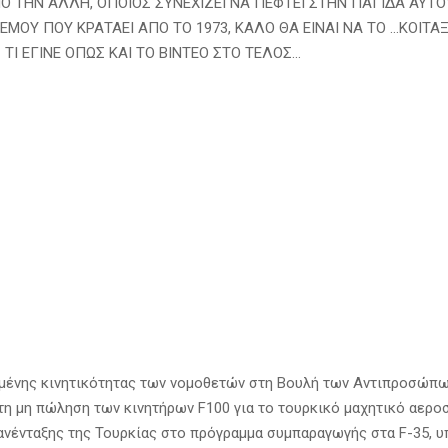
Ο ΤΗΝ ΑΛΛΗ, ΟΠΟΙΟΣ ΣΥΝΕΧΙΖΕΙ ΝΑ ΠΕΦΤΕΙ ΣΤΗΝ ΠΑΓΙΔΑ ΑΥΤΟ
ΜΟΥ ΠΟΥ ΚΡΑΤΑΕΙ ΑΠΟ ΤΟ 1973, ΚΑΛΟ ΘΑ ΕΙΝΑΙ ΝΑ ΤΟ …ΚΟΙΤΑ
ΤΙ ΕΓΙΝΕ ΟΠΩΣ ΚΑΙ ΤΟ ΒΙΝΤΕΟ ΣΤΟ ΤΕΛΟΣ…
μένης κινητικότητας των νομοθετών στη Βουλή των Αντιπροσώπω
 τη μη πώληση των κινητήρων F100 για το τουρκικό μαχητικό αε
πανένταξης της Τουρκίας στο πρόγραμμα συμπαραγωγής στα F-35, 