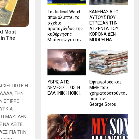
Το Judicial Watch
ΚΑΝΕΝΑΣ ΑΠΟ
αποκαλύπτει το
ΑΥΤΟΥΣ ΠΟΥ
σχέδιο
ΕΤΡΕΞΑΝ ΤΗΝ
προπαγάνδας της
ΑΤΖΕΝΤΑ ΤΟΥ
κυβέρνησης
ΚΟΡΟΝΑ ΔΕΝ
Μπάιντεν για την...
ΜΠΟΡΕΙ ΝΑ...
ΥΒΡΙΣ ΑΤΙΣ
Εφημερίδες και
ΑΡΧΕΙ ΠΟΤΈ Η
ΝΕΜΕΣΙΣ ΤΙΣΙΣ. Η
ΜΜΕ που
ΕΛΛΗΝΙΚΗ ΗΘΙΚΗ.
χρηματοδοτούνται
ΛΑΔΑ, ΤΗΝ
από τον
ΗΝ ΕΠΙΡΡΟΗ
George Soros
ΟΥΡΚΙΑ…
ΤΙ ΜΑΖΙ ΔΕΝ
 ΝΑ ΔΕΙΤΕ
ΛΕΣ ΓΙΑ ΤΗΝ