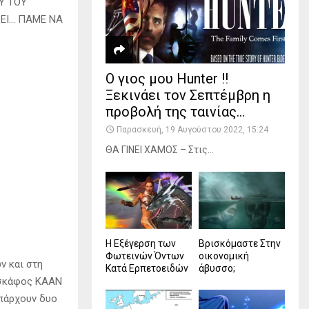
Υ ΤΟΥ
ΞΕΙ… ΠΑΜΕ ΝΑ
Ο γιος μου Hunter !!
Ξεκινάει τον Σεπτέμβρη η
προβολή της ταινίας...
Παρασκευή, 19 Αυγούστου 2022, 15:24
ΘΑ ΓΙΝΕΙ ΧΑMΟΣ – Στις...
Η Εξέγερση των
Βρισκόμαστε Στην
Φωτεινών Όντων
οικονομική
ν και στη
Κατά Ερπετοειδών
άβυσσο;
ροσκάφος KAAN
υπάρχουν δυο