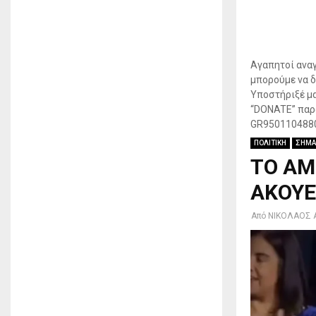
Αγαπητοί αναγ
μπορούμε να δ
Υποστήριξέ μα
“DONATE” παρα
GR950110488
ΠΟΛΙΤΙΚΗ
ΣΗΜΑ
ΤΟ ΑΜ
ΑΚΟΥΕΙ
Από
ΝΙΚΟΛΑΟΣ 