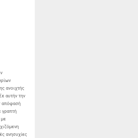
ην
υρίων
ης ανοιχτής
Σε αυτήν την
ην απόφασή
ε γραπτή
 με
εχιζόμενη
ές ανησυχίες