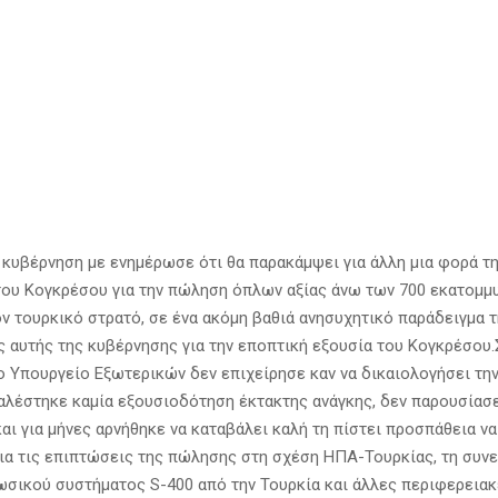
η κυβέρνηση με ενημέρωσε ότι θα παρακάμψει για άλλη μια φορά τ
ου Κογκρέσου για την πώληση όπλων αξίας άνω των 700 εκατομμ
ν τουρκικό στρατό, σε ένα ακόμη βαθιά ανησυχητικό παράδειγμα τ
 αυτής της κυβέρνησης για την εποπτική εξουσία του Κογκρέσου.
ο Υπουργείο Εξωτερικών δεν επιχείρησε καν να δικαιολογήσει τ
καλέστηκε καμία εξουσιοδότηση έκτακτης ανάγκης, δεν παρουσίασ
αι για μήνες αρνήθηκε να καταβάλει καλή τη πίστει προσπάθεια να
ια τις επιπτώσεις της πώλησης στη σχέση ΗΠΑ-Τουρκίας, τη συν
ωσικού συστήματος S-400 από την Τουρκία και άλλες περιφερειακ