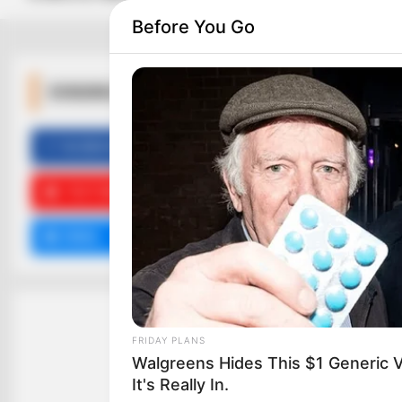
Before You Go
ΚΟΙΝΩΝΙΚΑ ΔΙΚΤΥΑ
HEALTHYREHABCARE
FACEBOOK
ΑΡΈΣΕΙ
Remember Hensel Twins? Grab
Tissues Before You See Them No
YOUTUBE
ΕΓΓΡΑΦΕΊΤΕ
EMAIL
ΑΚΟΛΟΥΘΉΣΤΕ
FRIDAY PLANS
Walgreens Hides This $1 Generic V
It's Really In.