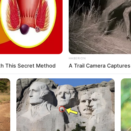
One
HABERION
th This Secret Method
A Trail Camera Capture
BUZZ DAY
Believe Were Caught On
What This Snake Does—E