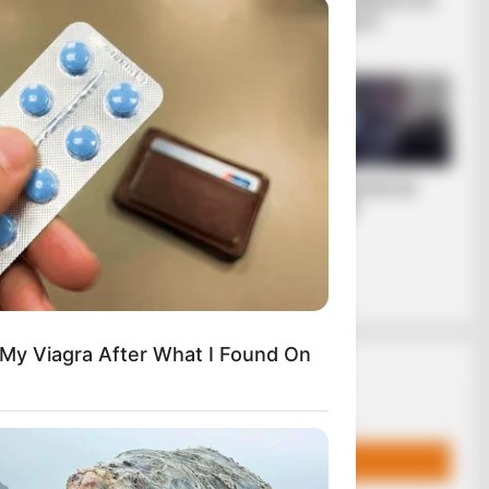
σύγχρονου
διολισθαίνει στη
ουλάχιστον 34
πολιτικού
φτώχεια...
ι διάχυτης
επαναστάτη.
νθρώπινων
πείρους και
κτίρια ή
ι τα
Οι ουκρανικές
ΛΙΓΑ ΛΟΓΙΑ ΓΙΑ
αντεπιθέσεις και η
ΜΕΝΑ
ρωσική
στρατηγική που
θυμίζει το Κουρσκ-
Μια...
 My Viagra After What I Found On
Email address: