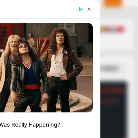
DAY
Followed A Strange Red Light—
n Saw His Camera Footage
ΣΠΑΜΕ ΤΟ ΜΑΤΡΙΞ – ΤΟ ΒΙΒΛΙΟ
 Was Really Happening?