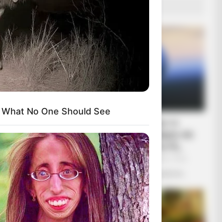
s)
ΔΗΜΟΦΙΛΗ ΑΡΘΡΑ
s What No One Should See
Ο «Μαύρος Ιππότης» ο
εξωγήινος δορυφόρος σε
τροχιά γύρω από τη Γη...
Πέμπτη, 22 Σεπτεμβρίου 2022, 19:25
Ο «Μαύρος Ιππότης» ο εξωγήινος...
xperts Say You Can't Unsee It