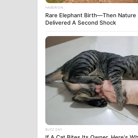
HABERION
Rare Elephant Birth—Then Nature
Delivered A Second Shock
HABERION
Alaska Tourists Found This—Polic
Το Γεγονός 
Are Shocked!
σε επικείμε
σχεδιασμένο
BUZZ DAY
If A Cat Bites Its Owner, Here's W