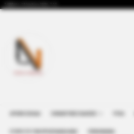
Σάββατο, 18 Ιουλίου 2026, 7:15
FRIDAY PLANS
Men Are Ditching $80 Viagra For Th
ΑΡΧΙΚΗ ΣΕΛΙΔΑ
ΣΗΜΑΝΤΙΚΕΣ ΕΙΔΗΣΕΙΣ
ΥΓΕΙΑ
ΣΤΗΡΊΞΤΕ ΤΗΝ ΠΡΟΣΠΆΘΕΙΑ ΜΑΣ
ΕΠΙΚΟΙΝΩΝΙΑ