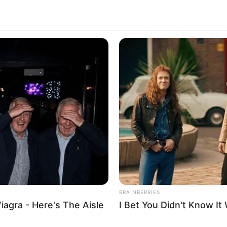
RADAR MEDIA
BUZZ 
David Muir's New Partner, Whom You'll
He 
w
Easily Recognize
The
BRAINBERRIES
iagra - Here's The Aisle
I Bet You Didn't Know It