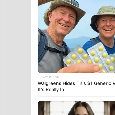
στρατιωτικής
στρατηγικές 
δύναμης, μια
γεγονότων απ
Το Βατικανό, 
το αινιγματικ
θεσμοί, αλλά
πλοκάμια της
FRIDAY PLANS
Walgreens Hides This $1 Generic V
It's Really In.