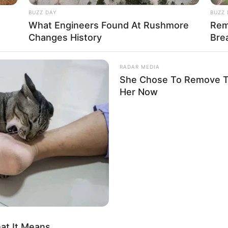
BUZZ DAY
BUZZ 
What Engineers Found At Rushmore
Rem
Changes History
Bre
RADAR MEDIA
She Chose To Remove Th
Her Now
HABERION
HABE
e
A Plane Took Off Wrong – See What
Loo
!!! Μυστική Στρατιωτική Επιχείρηση Στόχοι 34 Στρατηγικών 
Happened
νο παγκόσμιο μπλακάουτ – Ενεργοποίηση EBS για ένα Επικό 
 για την Ελευθέρωση της Ανθρωπότητας!
hat It Means