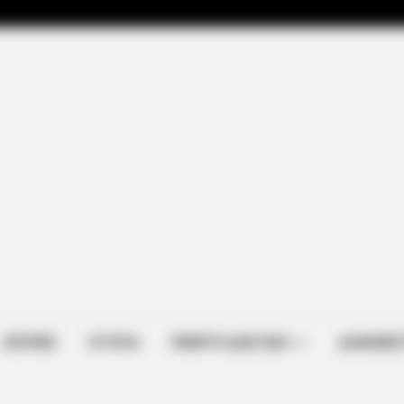
HABERION
Suspicious Eagle Tries 
Happened
is 87¢ Blue Pill
ΑΠΟΨΕΙΣ
ΙΣΤΟΡΙΑ
ΠΕΜΠΤΗ ΔΙΑΣΤΑΣΗ
ΔΙΑΦΗΜΙΣ