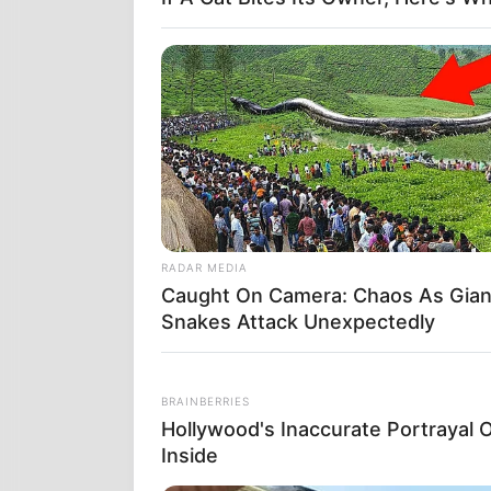
Το ρολόι με
γνωστό απλώ
αταξία, στη
RADAR MEDIA
έχει σκοπό 
Caught On Camera: Chaos As Gian
ο κόσμος πα
Snakes Attack Unexpectedly
σκηνοθετημέ
Πόλεμο. Αυτ
ψευδαισθήσε
BRAINBERRIES
ενορχηστρών
Hollywood's Inaccurate Portrayal O
Inside
Κάτω από το 