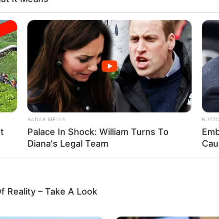
τράει δυσοίωνα αντίστροφα για ένα γεγονός βιβλικών διαστά
ς ως «ΤΟ ΓΕΓΟΝΟΣ». Αυτό το όνομα, αν και υποδηλώνει απ
ν πραγματικότητα κρύβει μια προσεκτικά σχεδιασμένη ανασ
RADAR MEDIA
BUZZ
να ανατρέψει τα θεμέλια μιας μακροχρόνιας, μυστικής εξουσ
t
Palace In Shock: William Turns To
Emb
ραμένει μέσα στην άγνοια, σκαρφαλωμένος στην άκρη ενός
Diana's Legal Team
Cau
νου γεγονότος που έχει σχεδιαστεί για να μιμείται τον Τρίτ
ό, ωστόσο, δεν είναι ένας συμβατικός πόλεμος. Είναι ένας π
ων και εξαπάτησης, που χειραγωγείται από αόρατες δυνάμε
ουν γεγονότα από τα παρασκήνια του παγκόσμιου θεάτρου.
f Reality – Take A Look
πρόσχημα της παγκόσμιας σύγκρουσης, τα γρανάζια μιας τεράστια