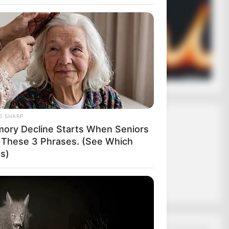
ασφαλίζει ότι
 σε εσάς.
e Barron's Girlfriend
ας το κουμπί
O SHARP
ory Decline Starts When Seniors
 These 3 Phrases. (See Which
s)
O SHARP
ory Decline Starts When Seniors
 These 3 Phrases. (See Which