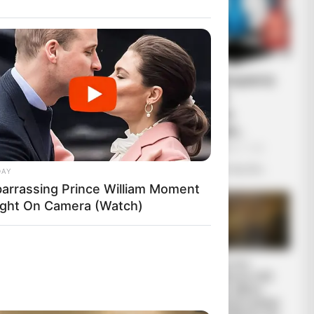
Ο πόλεμος στην Ουκρανία
περνάει στην πολύ
σημαντική αλλά και
επικίνδυνη δεύτερη...
σεων,
οκαλυπτική
Πέμπτη, 29 Σεπτεμβρίου 2022, 11:05
τάτωση που
Ο πόλεμος στην Ουκρανία περνάει...
DAY
ίας. Ωστόσο,
arrassing Prince William Moment
ght On Camera (Watch)
ο Παγκόσμιο
όλεμος
ις που
“Αντιεμβολιαστής,
Πίσω στον
ρωσόφιλος,
Μεσαίωνα: Η ΕΕ
ψεκασμένος”: το
χωρίς φθηνό
ς
τρίπτυχο του
ηλεκτρικό ρεύμα,