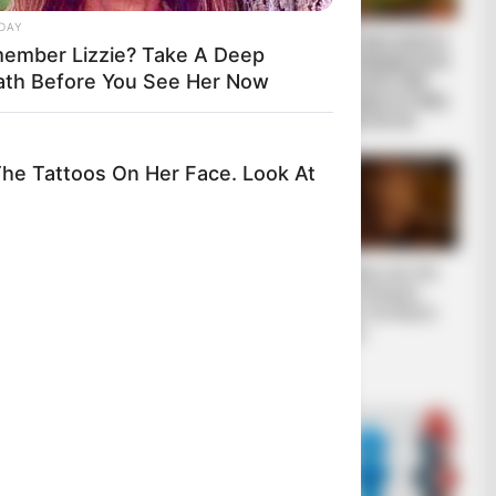
DAY
Ο Βαρθολομαίος
Η ΜΕΓΑΛΗ ΑΠΑΤΗ
ember Lizzie? Take A Deep
μας δείχνει ότι η
ΤΗΣ ΑΝΑΔΑΣΩΣΗΣ.
ath Before You See Her Now
ίδια η εκκλησία
ΠΟΣΑ ΜΥΣΤΙΚΑ
είναι με τον...
ΤΟΥ ΔΑΣΟΥΣ ΜΑΣ
ΚΡΥΒΟΥΝ ΓΙΑ...
e Tattoos On Her Face. Look At
RION
k At Your Nails: An Important Sign
ΧΤΥΠΟΥΝ ΤΑ
Το τέρας που ζει
Τοποθεσιών
ΤΥΜΠΑΝΑ ΤΟΥ
στις υπόγειες
Γεγονός
ΠΟΛΕΜΟΥ. ΤΟ
στοές του Αγίου
ΛΥΚΑΥΓΕΣ ΕΙΝΑΙ
Όρους..
ΕΔΩ. ΟΛΑ ΤΑ
ΠΟΥΛΙΑ...