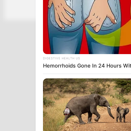
DIGESTIVE HEALTH US
Hemorrhoids Gone In 24 Hours Wi
INSTANTHUB
Melania Trump Moments We Can't 
Camera