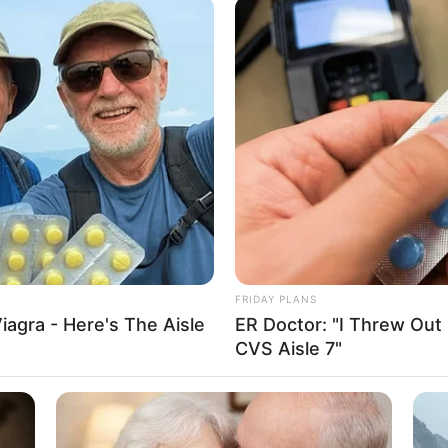
 μηχανής έχουν σιωπηλά ακονίσει τα σπαθιά τους. Στόχος τους; Τ
τοποθεσίες που προσδιορίζονται ως προπύργια μιας σκοτεινής κα
ς καμπαλιστικής ηγεμονίας που έχει κατευθύνει την πορεία των α
ό τη σκιά.
τα Ανάκτορα του Μπάκιγχαμ, οι διπλοί Λευκοί Οίκοι σε όλες τις η
ό 3GD στην Κίνα βρίσκονται σε αυτή τη λίστα. Αυτά δεν είναι απλά 
 σύμβολα μιας βαθιάς ριζωμένης, απαίσιας επιρροής που επεκτείνε
 μέσα από τις φλέβες των κοινωνιών μας.
FRIDAY PLANS
iagra - Here's The Aisle
ER Doctor: "I Threw Out
CVS Aisle 7"