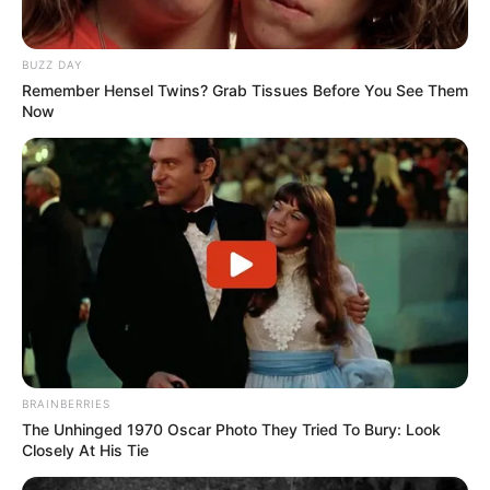
BUZZ DAY
Remember Hensel Twins? Grab Tissues Before You See Them
Now
ΕΠΙΣΗΣ, ΣΤΗ ΣΥΝΕΧΕΙΑ ΘΑ ΦΑΝΟΥΝ
ΟΙ ΕΠΙΠΤΩΣΕΙΣ
ΤΗΣ ΑΠΟΣΩΛΗΝΩΣΗΣ ΑΠΟ ΤΟΝ ΜΗΧΑΝΙΣΜΟ
ΚΡΑΤΙΚΗΣ ΣΤΗΡΙΞΗΣ
, ΕΝΩ ΚΡΙΣΙΜΟ ΓΙΑ ΤΟ ΜΕΛΛΟΝ
ΧΙΛΙΑΔΩΝ ΕΠΙΧΕΙΡΗΣΕΩΝ ΕΣΤΙΑΣΗΣ ΘΕΩΡΕΙΤΑΙ ΤΟ
ΦΘΙΝΟΠΩΡΟ, ΟΠΟΤΕ ΘΑ ΠΑΨΕΙ ΝΑ ΥΠΑΡΧΕΙ Η ΟΠΟΙΑ
BRAINBERRIES
ΤΟΝΩΣΗ ΑΠΟ ΤΟΝ ΤΟΥΡΙΣΜΟ.
The Unhinged 1970 Oscar Photo They Tried To Bury: Look
Closely At His Tie
ΑΓΩΓΕΣ ΚΑΤΑ ΤΟΥ