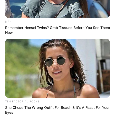
MFH
Remember Hensel Twins? Grab Tissues Before You See Them
Now
TEN FACTORIAL ROCKS
She Chose The Wrong Outfit For Beach & It's A Feast For Your
Eyes