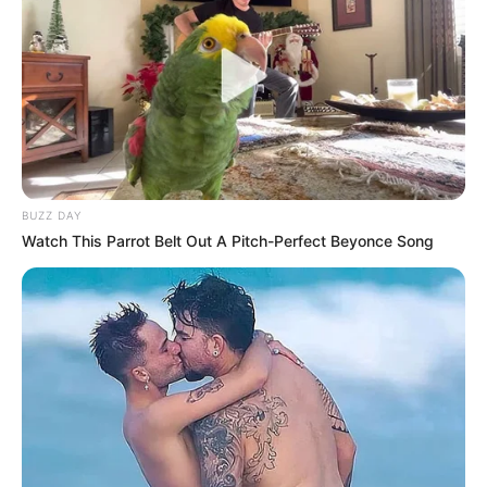
ΑΝΤΙΔΡΑΣΟΥΝ. «ΒΡΟΧΗ» ΛΟΥΚΕΤΩΝ ΣΤΗΝ ΕΣΤΙΑΣΗ
ΛΟΙΠΟΝ ΚΑΙ ΟΙ ΠΡΩΤΕΣ ΑΓΩΓΕΣ ΚΑΤΑ ΤΟΥ ΔΗΜΟΣΙΟΥ
ΑΡΧΙΖΟΥΝ ΚΑΙ ΣΚΑΝΕ ΜΥΤΗ. ΠΑΜΕ ΝΑ ΔΟΥΜΕ ΤΟ
ΑΡΘΡΟ ΑΠΟ ΤΟ
https://www.sofokleousin.gr/
BUZZ DAY
Watch This Parrot Belt Out A Pitch-Perfect Beyonce Song