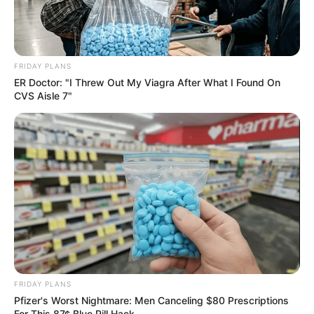
FRIDAY PLANS
ER Doctor: "I Threw Out My Viagra After What I Found On
CVS Aisle 7"
FRIDAY PLANS
Pfizer's Worst Nightmare: Men Canceling $80 Prescriptions
For This 87¢ Blue Pill Hack