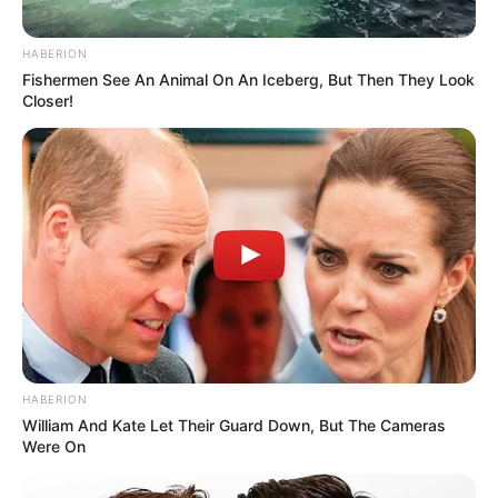
ΔΙΑΒΑΣΤΕ:
ΤΟ ΑΝΘΡΩΠΙΝΟ ΔΙΚΑΙΩΜΑ
HABERION
ΣΤΗΝ ΕΦΑΡΜΟΓΗ ΟΠΟΙΑΣΔΗΠΟΤΕ
Fishermen See An Animal On An Iceberg, But Then They Look
Closer!
ΙΑΤΡΙΚΗΣ ΠΡΑΞΗΣ.
ΝΙΚΟΛΑΟΣ ΑΝΑΞΙΜΑΝΔΡΟΣ
Advertisement
HABERION
William And Kate Let Their Guard Down, But The Cameras
Were On