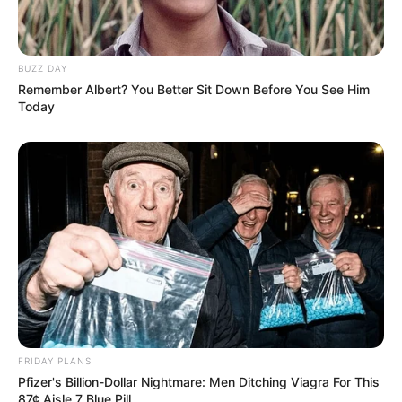
BUZZ DAY
Remember Albert? You Better Sit Down Before You See Him
Today
«ΟΙ ΑΝΘΡΩΠΟΙ ΤΗΣ ΕΣΤΙΑΣΗΣ ΣΤΕΡΗΘΗΚΑΝ ΤΟΥ
ΔΙΚΑΙΩΜΑΤΟΣ ΤΗΣ ΕΠΑΓΓΕΛΜΑΤΙΚΗΣ ΕΛΕΥΘΕΡΙΑΣ, ΤΗΣ
ΕΠΙΧΕΙΡΗΜΑΤΙΚΗΣ ΕΛΕΥΘΕΡΙΑΣ, ΤΟΥ ΔΙΚΑΙΩΜΑΤΟΣ
ΣΤΗΝ ΕΡΓΑΣΙΑ ΚΑΙ ΣΕ ΑΞΙΟΠΡΕΠΗ ΔΙΑΒΙΩΣΗ»,
ΑΝΑΦΕΡΕΤΑΙ ΣΤΗΝ ΑΝΑΚΟΙΝΩΣΗ ΤΗΣ
ΠΡΩΤΟΒΟΥΛΙΑΣ
ΚΥΚΛΟΣ ΕΠΑΓΓΕΛΜΑΤΙΩΝ ΕΣΤΙΑΣΗΣ
,
ΤΟ ΠΛΗΡΕΣ ΚΕΙΜΕΝΟ ΤΗΣ ΟΠΟΙΑΣ ΕΙΝΑΙ ΤΟ ΑΚΟΛΟΥΘΟ:
FRIDAY PLANS
«Ο ΚΥΚΛΟΣ ΕΠΑΓΓΕΛΜΑΤΙΩΝ ΕΣΤΙΑΣΗΣ ΚΑΤΕΘΕΣΕ
ΤΙΣ
Pfizer's Billion-Dollar Nightmare: Men Ditching Viagra For This
ΠΡΩΤΕΣ ΑΓΩΓΕΣ ΑΠΟΖΗΜΙΩΣΗΣ ΑΠΟ ΤΟ ΕΛΛΗΝΙΚΟ
87¢ Aisle 7 Blue Pill