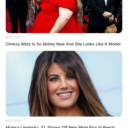
BUZZ DAY
Chrissy Metz Is So Skinny Now And She Looks Like A Model
BUZZ DAY
Monica Lewinsky, 51, Shows Off New Bikini Pics In Beach