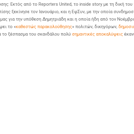
ης: Εκτός από το Reporters United, το inside story με τη δική του
ίσης ξεκίνησε τον Ιανουάριο, και η ΕφΣυν, με την οποία συνδημοσ
μας για την υπόθεση Δημητριάδη και η οποία ήδη από τον Νοέμβρ
ψει το «
καθεστώς παρακολούθησης
» πολιτών, δικηγόρων,
δημοσι
ά το ξέσπασμα του σκανδάλου πολύ
σημαντικές αποκαλύψεις
έκανε