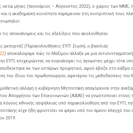
ς οκτώ μήνες (Ιανουάριος – Αύγουστος 2022), ο χώρος των ΜΜΕ, τ
 και η ακαδημαϊκή κοινότητα παρέμειναν στη συντριπτική τους πλ
 σιωπηλοί.
ί τις αποκαλύψεις και τις εξελίξεις που ακολούθησαν.
ας ρεπορτάζ
(Παρακολουθήσεις ΕΥΠ: Σιωπή, ο βασιλιάς
022
)
αποκαλύψαμε πώς το Μαξίμου άλλαξε με μια αντισυνταγματικ
 την ΕΥΠ, επιχειρώντας να συγκαλύψει τις άγνωστες μέχρι τότε υπ
αποδείκτηκε εκ των υστέρων προφητικό, αφού έβαζε στο κάδρο 
ύνη του ίδιου του πρωθυπουργού, αφετέρου τις μεθοδεύσεις του 
ομοθετική αλλαγή η κυβέρνηση Μητσοτάκη απαγόρευσε στην ανεξά
του Απορρήτου των Επικοινωνιών (ΑΔΑΕ) να γνωστοποιεί στους π
για λόγους εθνικής ασφάλειας υπό παρακολούθηση από την ΕΥΠ, τη
σοτάκης είχε ήδη φροντίσει να φέρει υπό τον άμεσο έλεγχό του
του 2019.