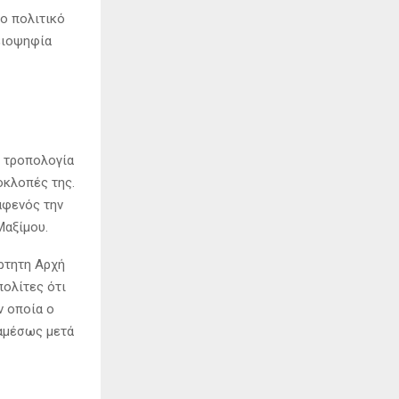
ο πολιτικό
ειοψηφία
ή τροπολογία
οκλοπές της.
αφενός την
Μαξίμου.
ρτητη Αρχή
ολίτες ότι
ν οποία ο
 αμέσως μετά