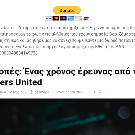
νώστες. Ζητάμε ταπεινά την υποστήριξη σας. Η γενναιοδωρία σας δι
ιατηρήσουμε το φως στις αλήθειες που έχουν σημασία. Βασιζόμαστε
ς σήμερα και βοήθησέ μας να συνεχίσουμε! Κάντε μια δωρεά πατώντ
πάνω.. Εναλλακτικά υπάρχει λογαριασμός στην Εθνική με IBAN
0000048834149733
πές: Ένας χρόνος έρευνας από 
ers United
ΑΝΑΞΙΜΑΝΔΡΟΣ
Δευτέρα, 16 Ιανουαρίου 2023, 10:51
0