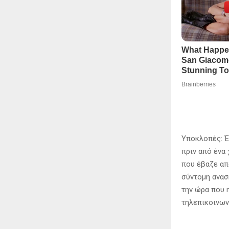
Υποκλοπές: Έν
πριν από ένα 
που έβαζε απ
σύντομη ανασ
την ώρα που 
τηλεπικοινων