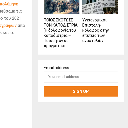
πολύμηνη
ιεύσαμε τις
ιο του 2021
ΠΟΙΟΣ ΣΚΟΤΩΣΕ
Υγειονομικοί:
ΤΟΝ ΚΑΠΟΔΙΣΤΡΙΑ;;
Επιστολή-
ογράφων
από
[Η δολοφονία του
κόλαφος στην
 και το
Καποδίστρια –
επέτειο των
Ποιοι ήταν οι
αναστολών..
πραγματικοί...
Email address: