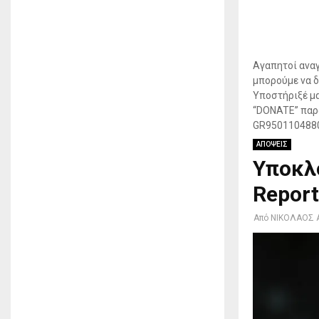
Αγαπητοί αναγ
μπορούμε να δ
Υποστήριξέ μα
“DONATE” παρα
GR950110488
ΑΠΟΨΕΙΣ
Υποκλο
Report
Από
ΝΙΚΟΛΑΟΣ 