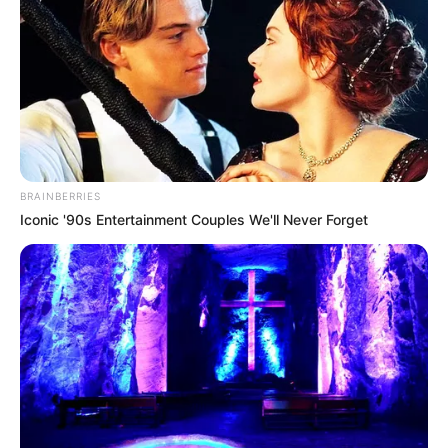
κινδυνεύω τώρα να χάσω μέχρι και την ιστοσελίδα
μου… Είμαι ευγνώμων για όσους μπήκαν μέχρι τώρα
στη διαδικασία να με τιμήσουν με μια συνδρομή ή
δωρεά… Προσωπικά θα κάνω τα πάντα να μη λείψω
ούτε μια μέρα από την ενημέρωση σας, αλλά πλέον
δεν εξαρτάται μόνον από εμένα…
BRAINBERRIES
ΣΤΗΡΙΞΤΕ ΤΗΝ ΠΡΟΣΠΑΘΕΙΑ ΜΑΣ.. ΜΗΝ
Iconic '90s Entertainment Couples We'll Never Forget
ΑΦΗΣΕΤΕ ΝΑ ΚΛΕΙΣΕΙ ΑΥΤΟ ΤΟ ΙΣΤΟΛΟΓΙΟ…
ΒΟΗΘΕΙΣΤΕ ΜΑΣ ΚΑΝΟΝΤΑΣ ΜΙΑ
ΔΩΡΕΑ
..
ΠΑΤΗΣΤΕ ΤΟ ΚΟΥΜΠΙ “DONATE”
ΠΑΡΑΚΑΤΩ
(απλά εδώ να τονίσω ότι για να
προχωρήσει η διαδικασία με το DONATE, ΔΕΝ
πρέπει να τσεκάρετε το κουτί που σας ζητάει να
διατηρήσει τα στοιχεία σας)…
ΕΑΝ ΚΑΠΟΙΟΙ ΔΕΝ
ΘΕΛΕΤΕ ΝΑ ΔΩΣΕΤΕ ΣΤΟΙΧΕΙΑ ΤΗΣ ΚΑΡΤΑΣ
ΣΑΣ ΣΤΟ ΔΙΑΔΙΚΤΥΟ, Η ΑΠΛΑ ΔΕΝ ΤΑ