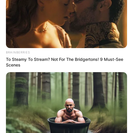
την εγγραφή, τα κόσμια σχόλια και τα λάικ σας…
FACEBOOK
ΑΡΈΣΕΙ
YOUTUBE
ΕΓΓΡΑΦΕΊΤΕ
BRAINBERRIES
To Steamy To Stream? Not For The Bridgertons! 9 Must-See
EMAIL
ΑΚΟΛΟΥΘΉΣΤΕ
Scenes