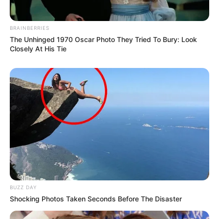
Στη συνέχεια, ευχαρίστησε τον Πρόεδρο Τραμπ και του
ζήτησε να «επιδείξει τη μέγιστη δυνατή προσοχή για να
BRAINBERRIES
διαφυλάξει τις ζωές των πολιτών και των
The Unhinged 1970 Oscar Photo They Tried To Bury: Look
συμπατριωτών του».
Closely At His Tie
BUZZ DAY
Shocking Photos Taken Seconds Before The Disaster