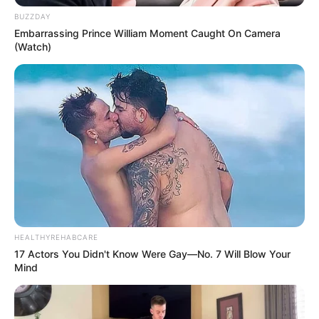
BUZZDAY
Είπε: «Η βοήθεια που είχε υποσχεθεί ο Πρόεδρος
Embarrassing Prince William Moment Caught On Camera
(Watch)
των Ηνωμένων Πολιτειών στον γενναίο λαό του
Ιράν έχει πλέον φτάσει. Πρόκειται για μια
ανθρωπιστική παρέμβαση και ο στόχος της είναι
η Ισλαμική Δημοκρατία, ο μηχανισμός καταστολής
της και ο μηχανισμός δολοφονίας της, όχι η χώρα
και το μεγάλο έθνος του Ιράν.. Ωστόσο, παρά την
άφιξη αυτής της βοήθειας, η τελική νίκη θα
επιτευχθεί από εμάς. Είμαστε εμείς, ο λαός του
Ιράν, που θα ολοκληρώσουμε αυτό το έργο σε αυτή
την τελική μάχη. Η ώρα να επιστρέψουμε στους
HEALTHYREHABCARE
δρόμους πλησιάζει.».
17 Actors You Didn't Know Were Gay—No. 7 Will Blow Your
Mind