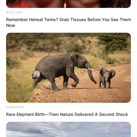
BUZZ DAY
Remember Hensel Twins? Grab Tissues Before You See Them
Now
HABERION
Rare Elephant Birth—Then Nature Delivered A Second Shock