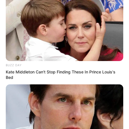
«Ο λαός του Ιράν είναι οι φυσικοί σας σύμμαχοι
και σύμμαχοι του ελεύθερου κόσμου και δεν θα
ξεχάσουν τη βοήθειά σας κατά τη διάρκεια της
πιο δύσκολης περιόδου της σύγχρονης ιστορίας
BUZZ DAY
του Ιράν».
Kate Middleton Can't Stop Finding These In Prince Louis's
Bed
Ο Παχλαβί ολοκλήρωσε το μήνυμά του λέγοντας στον
ιρανικό λαό να προετοιμαστεί για «τελική δράση την
κατάλληλη στιγμή».
«Είμαστε πολύ κοντά στην τελική νίκη. Ελπίζω να
είμαι μαζί σας το συντομότερο δυνατό, ώστε μαζί
να μπορέσουμε να ανακτήσουμε το Ιράν και να το