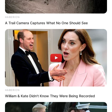
Τα Συστήματα Patriot κρατούν τη
γραμμή στο Κατάρ
HABERION
A Trail Camera Captures What No One Should See
Τα «έξαλλα» αντίποινα του ιρανικού καθεστώτος
συνάντησαν το πιο εξελιγμένο αμυντικό τείχος του
κόσμου. Αναφορές από την αεροπορική βάση Al Udeid
στο Κατάρ επιβεβαιώνουν ότι οι μπαταρίες πυραυλικής
άμυνας των ΗΠΑ Patriot αναχαίτισαν επιτυχώς και
κατέστρεψαν ένα μπαράζ ιρανικών βαλλιστικών
πυραύλων.
Σε επίδειξη τεχνικής κυριαρχίας, τα συστήματα Patriot
εμπλέκονται ταυτόχρονα πολλαπλές εισερχόμενες
απειλές. Πλάνα από τη βάση δείχνουν την «ηλεκτρική»
HABERION
στιγμή πρόσκρουσης καθώς οι εισερχόμενοι πύραυλοι
William & Kate Didn't Know They Were Being Recorded
εξουδετερώθηκαν στον αέρα.