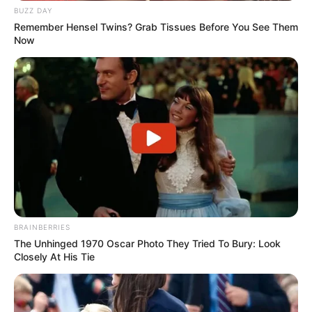
ΤΕΛΕΓΚΡΑΜ….. ΜΠΟΡΕΙΤΕ ΝΑ ΓΡΑΦΤΕΙΤΕ ΣΤΟ ΚΑΝΑΛΙ
BUZZ DAY
ΜΟΥ ΕΚΕΙ, “
ΝΙΚΟΛΑΟΣ ΑΝΑΞΙΜΑΝΔΡΟΣ
”, Η ΝΑ
Remember Hensel Twins? Grab Tissues Before You See Them
ΠΑΤΗΣΕΤΕ ΤΟ ΠΑΡΑΚΑΤΩ ΛΙΝΚ….
Now
BRAINBERRIES
The Unhinged 1970 Oscar Photo They Tried To Bury: Look
Closely At His Tie