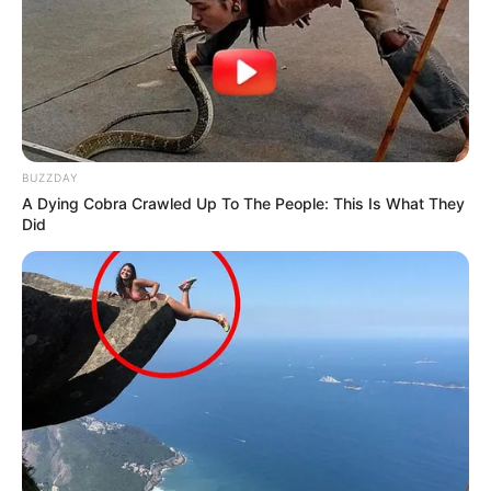
BUZZDAY
A Dying Cobra Crawled Up To The People: This Is What They
Did