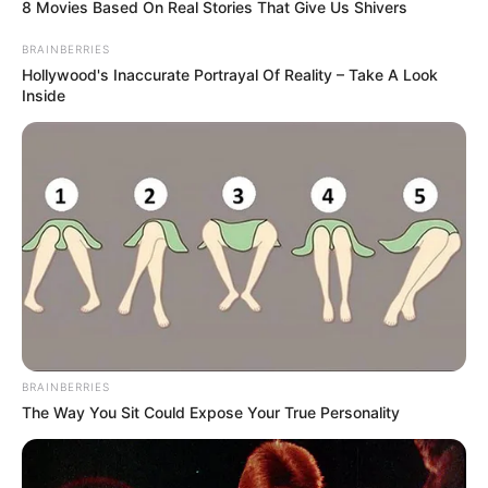
8 Movies Based On Real Stories That Give Us Shivers
τραυματισμούς.
BRAINBERRIES
Για την
ανάλυση εμβολίου COVID-19 mRNA Pfizer-
Hollywood's Inaccurate Portrayal Of Reality – Take A Look
BioNTech
αναφέρουν:
Inside
2033 Διαταραχές του αίματος
συμπεριλαμβανομένου
1 θανάτου
1032 Καρδιακές διαταραχές
συμπεριλαμβανομένων
25 θανάτων
3 Συγγενής διαταραχή
713 Διαταραχές του αυτιού
10 Ενδοκρινικές διαταραχές
1242 Διαταραχές των ματιών
9360 Γαστρεντερικές διαταραχές,
συμπεριλαμβανομένων
11 θανάτων
BRAINBERRIES
26.394 Γενικές διαταραχές,
The Way You Sit Could Expose Your True Personality
συμπεριλαμβανομένων
111 θανάτων
17 Ηπατικές διαταραχές