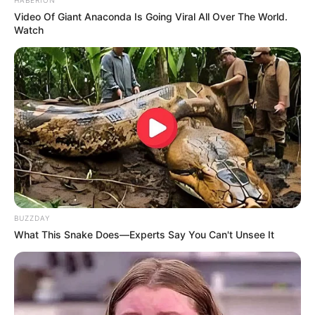
συμπεριλαμβανομένων
14 θανάτων
Video Of Giant Anaconda Is Going Viral All Over The World.
Watch
19 Συνθήκες εγκυμοσύνης
2773 Ψυχιατρικές διαταραχές
453 Διαταραχές των νεφρών και των ουροφόρων
οδών συμπεριλαμβανομένου
1 θανάτου
229 Αναπαραγωγικές & μαστικές διαταραχές
4059 Αναπνευστικές διαταραχές,
συμπεριλαμβανομένων
10 θανάτων
7872 Διαταραχές του δέρματος
συμπεριλαμβανομένου
1 θανάτου
39 Κοινωνικές συνθήκες
117 Χειρουργικές και ιατρικές διαδικασίες
BUZZDAY
συμπεριλαμβανομένου
1 θανάτου
What This Snake Does—Experts Say You Can't Unsee It
1274 Αγγειακές διαταραχές
συμπεριλαμβανομένου
1 θανάτου
Συνολικές αντιδράσεις
για το
εμβόλιο COVID-19
Πανεπιστήμιο Oxford University / AstraZenec
:
244