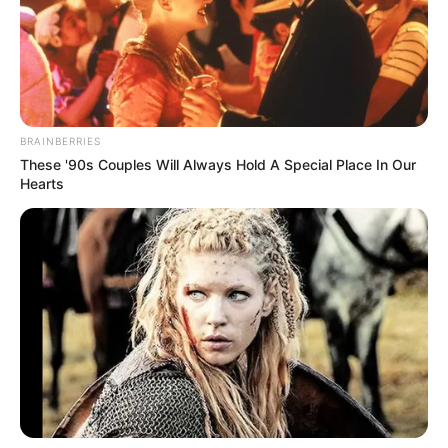
τα εμβόλια COVID19 που αναφέρθηκαν στο Ηνωμένο
Βασίλειο για την περίοδο από 9/12/21 ως 21/2/21 ……..
BRAINBERRIES
These '90s Couples Will Always Hold A Special Place In Our
Hearts