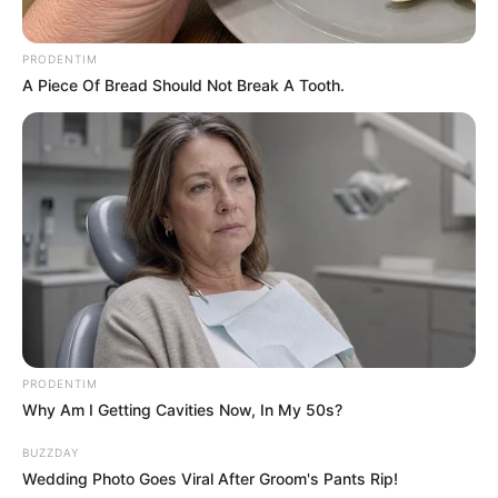
PRODENTIM
A Piece Of Bread Should Not Break A Tooth.
PRODENTIM
Why Am I Getting Cavities Now, In My 50s?
BUZZDAY
Wedding Photo Goes Viral After Groom's Pants Rip!