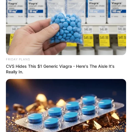
ΜΕ IBAN GR9501104880000048834149733
(ΣΤΟ ΟΝΟΜΑ ΕΥΤΥΧΙΑ ΝΙΚΑ) ΓΡΑΦΟΝΤΑΣ ΩΣ
ΔΙΚΑΙΟΛΟΓΙΑ “ΔΩΡΕΑ” ΚΑΙ ΑΝ ΘΕΛΕΤΕ ΚΑΙ ΤΟ
ΟΝΟΜΑ ΣΑΣ ΓΙΑ ΝΑ ΜΠΟΡΩ ΝΑ ΞΕΡΩ ΠΟΙΟΙ ΜΕ
ΒΟΗΘΑΤΕ
FRIDAY PLANS
CVS Hides This $1 Generic Viagra - Here's The Aisle It's
Really In.