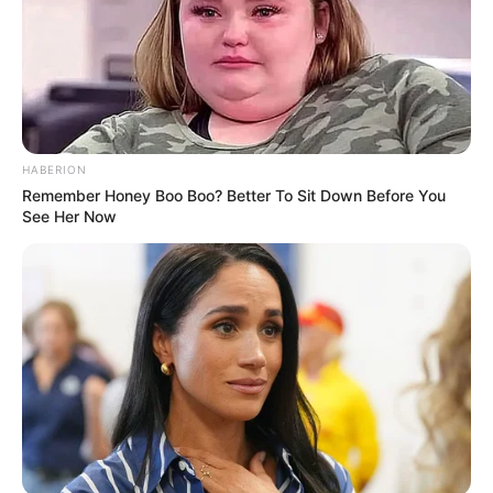
θάνατοι
και 157.637 τραυματισμοί
Για την
απροσδιόριστη ανάλυση της μάρκας εμβολίων
COVID-19
αναφέρουν:
4 Διαταραχές του αίματος
2 Καρδιακή διαταραχή συμπεριλαμβανομένου
1
HABERION
θανάτου
Remember Honey Boo Boo? Better To Sit Down Before You
See Her Now
9 Διαταραχές του αυτιού
11 Διαταραχές των ματιών
79 Γαστρεντερικές διαταραχές
289 Γενικές διαταραχές συμπεριλαμβανομένου
1
θανάτου
1 Ηπατικές διαταραχές
1 Διαταραχές του ανοσοποιητικού συστήματος
10 Λοιμώξεις συμπεριλαμβανομένου
1 θανάτου
5 τραυματισμοί συμπεριλαμβανομένου
1 θανάτου
11 Έρευνες