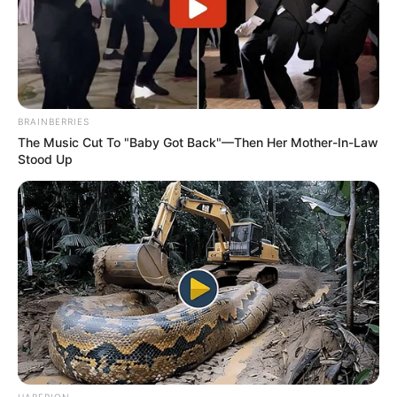
891 Διαταραχές του αυτιού
24 Ενδοκρινικές διαταραχές
1613 Διαταραχές των ματιών
17.597 Γαστρεντερικές διαταραχές,
συμπεριλαμβανομένων
5 θανάτων
BRAINBERRIES
56.377 Γενικές διαταραχές,
The Music Cut To "Baby Got Back"—Then Her Mother-In-Law
συμπεριλαμβανομένων
146 θανάτων
Stood Up
22 Ηπατικές διαταραχές
410 Διαταραχές του ανοσοποιητικού συστήματος
3016 Λοιμώξεις, συμπεριλαμβανομένων
32
θανάτων
668 Τραυματισμοί συμπεριλαμβανομένου
1 θανάτου
1878 Έρευνες
2057 Μεταβολικές διαταραχές,
συμπεριλαμβανομένων
2 θανάτων
19.241 Διαταραχές μυών και ιστών
13 νεοπλάσματα συμπεριλαμβανομένου
1 θανάτου
34.656 Διαταραχές του νευρικού συστήματος
HABERION