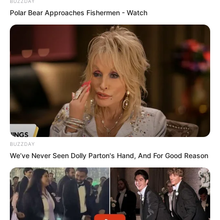
BUZZDAY
Polar Bear Approaches Fishermen - Watch
BUZZDAY
We’ve Never Seen Dolly Parton's Hand, And For Good Reason
799 Διαταραχές του αίματος
1516 Καρδιακές διαταραχές
συμπεριλαμβανομένων
30 θανάτων
13 Συγγενείς διαταραχές