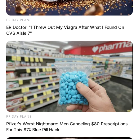
FRIDAY PLANS
ER Doctor: "I Threw Out My Viagra After What I Found On
CVS Aisle 7"
ΥΠΟΣΤΗΡΙΞΤΕ ΤΟΝ ΑΓΩΝΑ ΜΑΣ
Επισκεφτείτε
το κανάλι μου στο youtube
αν
ψάχνετε πραγματικά να βρείτε την αλήθεια… Η
FRIDAY PLANS
Ενημέρωση που δεν θα ακούσετε ποτέ από τα
Pfizer's Worst Nightmare: Men Canceling $80 Prescriptions
For This 87¢ Blue Pill Hack
κυρίαρχα ΜΜΕ… Υποστηρίξτε αυτόν τον αγώνα με
την εγγραφή, τα κόσμια σχόλια και τα λάικ σας…