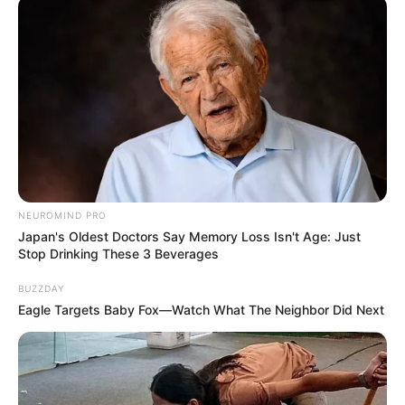
FACEBOOK
ΑΡΈΣΕΙ
YOUTUBE
ΕΓΓΡΑΦΕΊΤΕ
EMAIL
ΑΚΟΛΟΥΘΉΣΤΕ
NEUROMIND PRO
Japan's Oldest Doctors Say Memory Loss Isn't Age: Just
Stop Drinking These 3 Beverages
BUZZDAY
Eagle Targets Baby Fox—Watch What The Neighbor Did Next