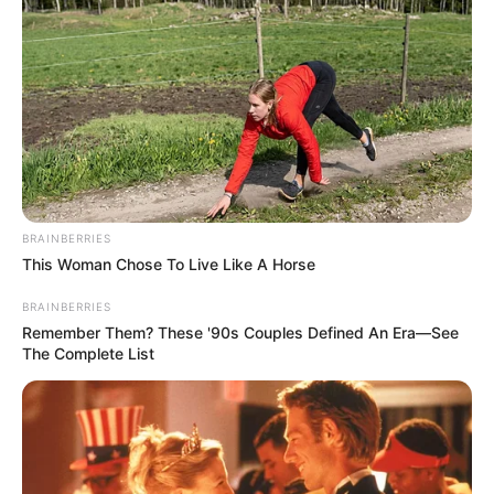
BRAINBERRIES
This Woman Chose To Live Like A Horse
BRAINBERRIES
Remember Them? These '90s Couples Defined An Era—See
The Complete List
460 νεκροί και 243.612 αναφερόμενοι τραυματισμοί
460 νεκροί και 243.612 αναφερόμενοι τραυματισμοί από