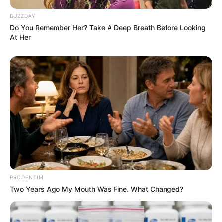
ΣΥΜΠΟΣΙΟ ΤΗΣ ΑΛΗΘΕΙΑΣ ΚΑΙ ΤΗΣ ΑΠΟΚΑΛΥΨΗΣ.
BUZZDAY
ΠΕΡΙΜΕΝΟΥΜΕ ΤΗΝ ΤΕΛΕΥΤΑΙΑ ΕΝΤΟΛΗ………..
Do You Remember Her? Take A Deep Breath Before Looking
At Her
MISS ROSE 148 χρώματα Παλέτα με Καθρέφτη
Makeup μόλις 39,90
ΣΤΗΡΙΞΤΕ ΤΗΝ ΠΡΟΣΠΑΘΕΙΑ ΜΑΣ.. ΜΗΝ
ΑΦΗΣΕΤΕ ΝΑ ΚΛΕΙΣΕΙ ΑΥΤΟ ΤΟ ΙΣΤΟΛΟΓΙΟ…
ΒΟΗΘΕΙΣΤΕ ΜΑΣ ΚΑΝΟΝΤΑΣ ΜΙΑ
ΔΩΡΕΑ
..
ΠΑΤΗΣΤΕ ΤΟ ΚΟΥΜΠΙ “DONATE”
ΠΑΡΑΚΑΤΩ
(απλά εδώ να τονίσω ότι για να
προχωρήσει η διαδικασία με το DONATE, ΔΕΝ
πρέπει να τσεκάρετε το κουτί που σας ζητάει να
διατηρήσει τα στοιχεία σας)…
ΕΑΝ ΚΑΠΟΙΟΙ ΔΕΝ
PRODENTIM
ΘΕΛΕΤΕ ΝΑ ΔΩΣΕΤΕ ΣΤΟΙΧΕΙΑ ΤΗΣ ΚΑΡΤΑΣ
Two Years Ago My Mouth Was Fine. What Changed?
ΣΑΣ ΣΤΟ ΔΙΑΔΙΚΤΥΟ, Η ΑΠΛΑ ΔΕΝ ΤΑ
ΚΑΤΑΦΕΡΝΕΤΕ ΜΕ ΑΥΤΑ, ΜΠΟΡΕΙΤΕ ΝΑ ΜΟΥ
ΚΑΤΑΘΕΣΕΤΕ ΣΕ ΛΟΓΑΡΙΑΣΜΟ ΣΤΗΝ ΕΘΝΙΚΗ