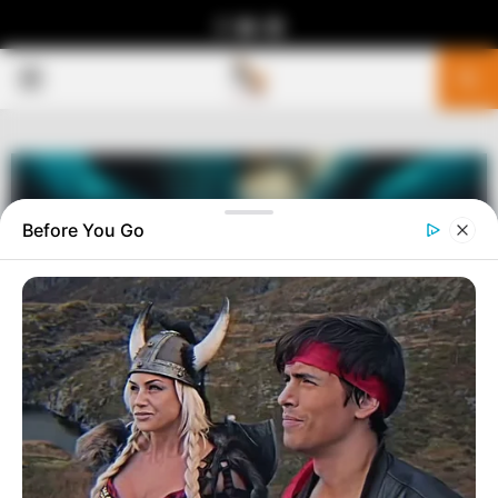
Facebook
Youtube
Telegram
PRIMARY
MENU
Before You Go