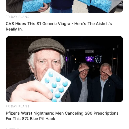
συμπεριλαμβανομένων
12 θανάτων
6042 Διαταραχές του δέρματος
συμπεριλαμβανομένου
1 θανάτου
FRIDAY PLANS
16 Κοινωνικές συνθήκες
CVS Hides This $1 Generic Viagra - Here's The Aisle It's
Really In.
45 Χειρουργικές και ιατρικές διαδικασίες
992 Αγγειακές διαταραχές συμπεριλαμβανομένου
1
θανάτου
Συνολικές αντιδράσεις
για το
εμβόλιο COVID-19
mRNA Pfizer- BioNTech
:
212 θάνατοι
και 85.179
τραυματισμοί
Για την
ανάλυση εμβολίου COVID-19 Oxford
University / AstraZeneca
αναφέρουν:
FRIDAY PLANS
Pfizer's Worst Nightmare: Men Canceling $80 Prescriptions
For This 87¢ Blue Pill Hack