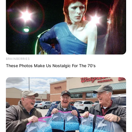
466 Διαταραχές του ανοσοποιητικού συστήματος
1863 Λοιμώξεις, συμπεριλαμβανομένων
33
θανάτων
393 Τραυματισμοί συμπεριλαμβανομένου
1 θανάτου
965 Έρευνες
525 Μεταβολικές διαταραχές
συμπεριλαμβανομένου
1 θανάτου
11.565 Διαταραχές μυών και ιστών
BRAINBERRIES
20 Νεοπλάσματα
These Photos Make Us Nostalgic For The 70's
16.107 Διαταραχές του νευρικού συστήματος
συμπεριλαμβανομένων
14 θανάτων
29 Συνθήκες εγκυμοσύνης συμπεριλαμβανομένου
1
θανάτου
1235 Ψυχιατρικές διαταραχές
187 Διαταραχές των νεφρών και των ουροφόρων
οδών
338 Αναπαραγωγικές & μαστικές διαταραχές
3575 Αναπνευστικές διαταραχές,