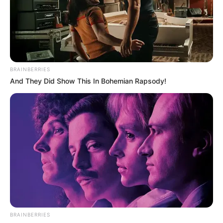
BRAINBERRIES
And They Did Show This In Bohemian Rapsody!
BRAINBERRIES
Αναφέρουν συνολικά
460 θανάτους
και 243.612