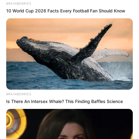
BRAINBERRIES
Μη γίνεις το δεκανίκι τους…. Εκείνοι δεν μπορούν να
10 World Cup 2026 Facts Every Football Fan Should Know
υποχρεώσουν (ακόμα) τον κόσμο να κάνει μια ιατρική
πράξη με το ζόρι… Γι αυτό βάζουν εσένα! Εσένα που ο
κόσμος σε αγαπάει! Ζήτα μία συγγνώμη και πες ότι το
ξανασκέφτηκες… Όλοι θα σε συγχωρήσουν. Μην
προχωρήσεις όμως σε αυτή την άνευ προηγούμενου
κίνηση φασιστικού διαχωρισμού των ανθρώπων σε
κατηγορίες βάσει αυστηρά προσωπικών τους επιλογών.
Αν το κάνεις, δεν θα έχει γυρισμό. Θα μείνει στη ιστορία.
Σκέψου αν μετά από τόση δουλειά που έχεις κάνει, αν
θέλεις να σε θυμούνται οι επόμενες γενιές γι αυτή σου
BRAINBERRIES
την επιλογή. Θυμήσου την αγάπη που έχεις για τον
Is There An Intersex Whale? This Finding Baffles Science
κόσμο. Για ΌΛΟ τον κόσμο. Σου ζητώ σαν χάρη να μη
θυμώσεις με αυτά που σου έγραψα. Είναι μόνο από
ανησυχία και αγάπη από έναν συνάνθρωπο, συνάδελφο
και πατέρα παιδιών. Παιδιών που τρέμω να μη
μεγαλώσουν σ έναν κόσμο που θα τους ζητάει ψηφιακά