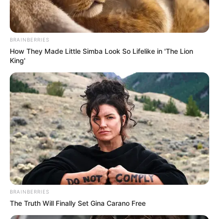
BRAINBERRIES
How They Made Little Simba Look So Lifelike in 'The Lion
King'
BRAINBERRIES
The Truth Will Finally Set Gina Carano Free