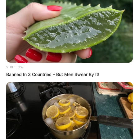
VIRIFLOW
Banned In 3 Countries – But Men Swear By It!