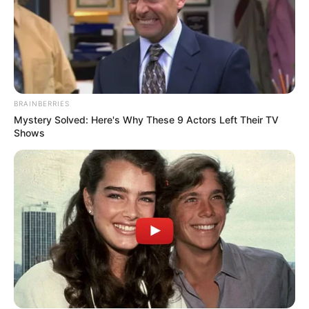
εαυτό του (ή τουλάχιστον έτσι του είπαν). Θέλεις να
ζήσεις σε έναν κόσμο που σου ζητάει να σκανάρεις το
QR code σου, λες και είσαι προϊόν σε σούπερ μάρκετ, για
να κάτσεις να φας σε ένα ταβερνάκι;;; Σ’ έναν κόσμο που
θα πρέπει να αποδεικνύεις 20 φορές τη μέρα το
αυτονόητο, ότι είσαι δηλαδή υγιής;;;; Ξέρω ότι απλά
BRAINBERRIES
θέλεις να δουλέψεις! Σε καταλαβαίνουμε όλοι! Εμείς να
Mystery Solved: Here's Why These 9 Actors Left Their TV
δεις…. Οι λιγότερο οικονομικά επιτυχημένοι.
Shows
Χρειαζόμαστε ΠΟΛΥ να δουλέψουμε! Όχι όμως έτσι!!!
Όχι με αυτό το τίμημα! Οι μουσικοί που δουλεύουν μαζί
σου θα αναγκαστούν να κάνουν το μπόλι προκειμένου να
πάρουν μεροκάματο;;; Αν κάποιος από αυτούς τους νέους
σε ηλικία μουσικούς πάθει κάτι, πώς θα αισθανθείς που
θα τον έχεις εσύ υποχρεώσει να κάνει κάτι που δεν
ήθελε;; Οι παρέες των νέων που θα θελουν να σε
ακούσουν;;; θα πρέπει να το κάνουν κι αυτοί προκειμένου
να τους αφήσουν στην πόρτα να περάσουν; Αν σε μια