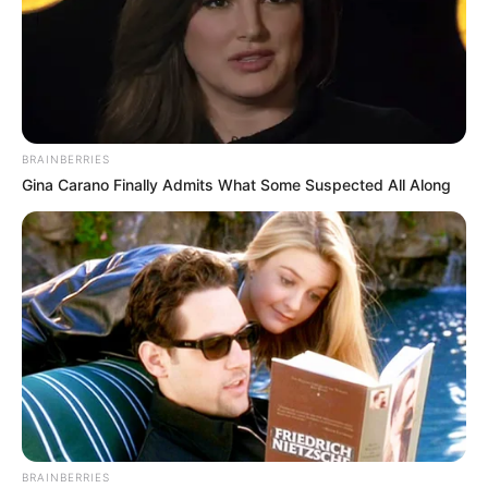
πιστοποιητικά υποταγής για να φάνε, να διασκεδάσουν ή
να μετακινηθούν» Γρηγόρης Πετράκoς.
ΕΧΕΙ ΠΡΑΓΜΑΤΙ ΕΝΑΝ ΠΟΛΥ ΚΑΛΟ ΛΟΓΟ Ο ΓΡΗΓΟΡΗΣ.
ΚΑΙ ΑΝΘΡΩΠΙΝΟ. ΔΕΝ ΘΕΛΕΙ ΝΑ ΠΡΟΚΑΛΕΙ, ΑΛΛΑ ΑΥΤΟ
ΔΕΝ ΤΟΝ ΕΜΠΟΔΙΖΕΙ ΝΑ ΚΤΥΠΑΕΙ ΚΕΝΤΡΟ ΜΕ ΟΣΑ
BRAINBERRIES
ΓΡΑΦΕΙ. ΚΑΙ ΑΥΤΟ ΕΙΝΑΙ ΧΑΡΙΣΜΑ. ΤΟΥ ΤΟ ΑΝΑΓΝΩΡΙΖΩ
Gina Carano Finally Admits What Some Suspected All Along
ΑΥΤΟ ΤΟ ΧΑΡΙΣΜΑ, ΠΟΥ ΓΙΑ ΜΕΝΑ ΜΟΝΟΝ ΕΝΑΣ
ΦΩΤΕΙΝΟΣ ΑΝΘΡΩΠΟΣ ΜΠΟΡΕΙ ΝΑ ΕΧΕΙ. ΝΑ ΜΠΟΡΕΙ ΝΑ
ΛΕΕΙ ΤΑ ΠΡΑΓΜΑΤΑ ΜΕ ΤΟ ΟΝΟΜΑ ΤΟΥΣ, ΧΩΡΙΣ ΝΑ
ΕΙΝΑΙ ΚΑΘΟΛΟΥ ΕΡΙΣΤΙΚΟΣ.
ΕΑΝ Ο ΚΙΑΜΟΣ ΔΙΑΒΑΣΕΙ ΑΥΤΟ ΤΟ ΚΕΙΜΕΝΟ ΤΟΥ
ΣΥΝΑΔΕΛΦΟΥ ΤΟΥ, ΘΑ ΠΡΕΠΕΙ ΝΑ ΑΝΤΙΔΡΑΣΕΙ ΑΜΕΣΑ
ΚΑΙ ΝΑ ΠΑΡΕΙ ΠΙΣΩ ΟΛΑ ΟΣΑ ΕΙΠΕ. ΚΑΙ ΝΑ ΖΗΤΗΣΕΙ
ΣΥΓΓΝΩΜΗ. ΚΑΤΙ ΜΟΥ ΛΕΕΙ ΟΜΩΣ ΟΤΙ ΔΕΝ ΘΑ ΤΟ ΚΑΝΕΙ.
ΓΙΑΤΙ ΔΕΝ ΗΤΑΝ ΑΠΟΦΑΣΗ ΤΟΥ ΚΙΑΜΟΥ ΑΥΤΗ. ΑΛΛΩΝ
ΑΠΟΦΑΣΗ ΕΙΝΑΙ ΚΑΙ Ο ΤΡΑΓΟΥΔΙΣΤΗΣ ΑΠΛΑ ΕΙΝΑΙ
BRAINBERRIES