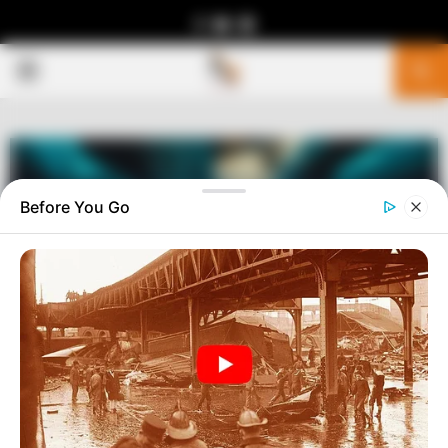
Facebook
Youtube
Telegram
PRIMARY
MENU
Before You Go