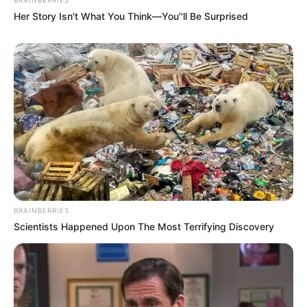
Γιατί μπορεί να μην παίζεις με τη δημόσια υγεία αλλά
Her Story Isn't What You Think—You''ll Be Surprised
παίζεις με κάτι πολύ υψηλότερο… Παίζεις με την
ελευθερία! Παίζεις με την ισότητα και τα ανθρώπινα
δικαιώματα. Παίζεις με τις ανθρώπινες διακρίσεις.
Παίζεις, άθελά σου, το παιχνίδι αυτών που μας
κυβερνούν, οι οποίοι θέλουν να μας χωρίσουν σε
“καθαρούς” και “μολυσμένους”. Αυτός που δεν έχει κάνει
το μπόλι συμπαθέστατε Πάνο, δεν είναι “μολυσμένος”.
Δεν είναι κίνδυνος για τη δημόσια υγεία. Δεν είναι
κίνδυνος για σένα ή κανέναν άλλον. Είναι ένας ΥΓΙΗΣ
άνθρωπος που απλά δεν θέλει να πάρει το ρίσκο ενός
πειραματικού σκευάσματος απ τη στιγμή που κρίνει ότι ο
BRAINBERRIES
ίδιος δεν κινδυνεύει από μια ίωση με θνητότητα 0.2%.
Scientists Happened Upon The Most Terrifying Discovery
Και στις μικρότερες ηλικίες 100 φορές μικρότερη και
από αυτό..
Και μη μου πεις ότι πρέπει να το κάνει “για να
προστατεύσει τους άλλους”… Προστατεύει ΜΌΝΟ τον