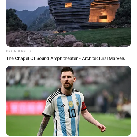
Αγαπημένε συνάδελφε και συνάνθρωπε! Μην πέσεις σε
αυτό το ολίσθημα. Είμαι σίγουρος ότι σε έπεισαν πως
BRAINBERRIES
αυτό που είπες είναι για το καλό του συνόλου. ΔΕΝ
The Chapel Of Sound Amphitheater - Architectural Marvels
ΕΊΝΑΙ! Είναι το πιο επικίνδυνο πράγμα που έχω ζήσει στη
ζωή μου!Είναι μια στροφή που αν την πάρουμε θα
βρεθούμε στο μεγαλύτερο γκρεμό της γενιάς μας! Είμαι
σίγουρος πως δεν θες να σε θυμούνται ως εκείνον που
ξεκίνησε το διαχωρισμό σε πολίτες Α και Β κατηγορίας!
Η τελευταία φορά που έγινε αυτό ήταν όταν κάποιοι
φόρεσαν ένα “αστέρι” στο μπράτσο κάποιων άλλων για
να ξεχωρίζουν το “καθαρό” απ το “βρώμικο” αίμα… Ήταν η
αρχή μιας γενοκτονίας.
Η αρχή ενός παγκόσμιου πολέμου. Αυτό ζούμε και τώρα…