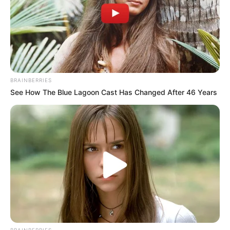
BRAINBERRIES
See How The Blue Lagoon Cast Has Changed After 46 Years
Σημαίνει ΔΙΑΧΩΡΙΣΜΟΣ των ανθρώπων βάσει
ευαίσθητων προσωπικών δεδομένων! Σημαίνει apartheid!
Ξέχασες όμως ότι “εμεῖς δὲν τραγουδᾶμε γιὰ νὰ
ξεχωρίσουμε ἀδελφέ μου ἀπ᾿ τὸν κόσμο. Ἐμεῖς
τραγουδᾶμε γιὰ νὰ σμίξουμε τὸν κόσμο.” Αυτά μας είπε ο
Ρίτσος με τη φωνή του Ξυλούρη και είναι η Ελληνική μας
καλλιτεχνική κληρονομιά! Όχι αδελφέ μου!!! Σε
παρακαλώ με ειλικρίνεια και ταπεινότητα. Συζητήστε
ξανά με την επιχείρηση και αναθεωρήστε τη στάση σας.
Ήταν βιαστική και λίγο επιπόλαιη. Ξέρεις γιατί;;;
BRAINBERRIES