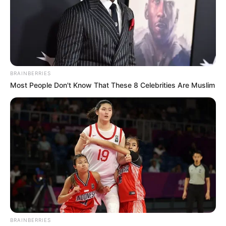
BRAINBERRIES
Most People Don't Know That These 8 Celebrities Are Muslim
ΘΕΩΡΩ ΟΤΙ Ο ΓΡΗΓΟΡΗΣ ΤΑ ΓΝΩΡΙΖΕΙ ΑΥΤΑ. ΔΕΝ
ΜΠΟΡΕΙ ΝΑ ΜΗΝ ΤΑ ΓΝΩΡΙΖΕΙ. ΟΜΩΣ ΔΕΝ ΤΑ ΑΝΑΦΕΡΕΙ
ΚΑΝ ΣΤΟ ΚΕΙΜΕΝΟ ΤΟΥ. ΔΕΝ ΘΕΛΕΙ ΝΑ ΓΙΝΕΙ ΕΡΙΣΤΙΚΟΣ,
ΑΛΛΑ ΝΑ ΠΕΡΑΣΕΙ ΑΥΤΑ ΤΑ ΣΗΜΑΝΤΙΚΑ ΠΟΥ ΕΧΕΙ ΝΑ
BRAINBERRIES
ΠΕΙ. ΚΑΙ ΟΠΩΣ ΕΙΠΑ, ΤΑ ΚΑΤΑΦΕΡΝΕΙ ΘΑΥΜΑΣΙΑ. ΜΠΟΡΩ