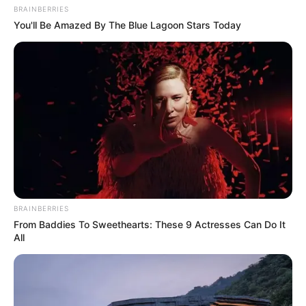
παρέα το έχουν κάνει οι δύο και οι άλλοι δύο όχι, θα
BRAINBERRIES
αφήσεις τους μισούς απ έξω;; Αν το έχει κάνει ο άντρας
You'll Be Amazed By The Blue Lagoon Stars Today
αλλά η γυναίκα του όχι, να την αφήσει σπίτι;;; Να βρει μια
πιο “καθαρή”;;; Μια “αμιγή”;;;;;
BRAINBERRIES
From Baddies To Sweethearts: These 9 Actresses Can Do It
All