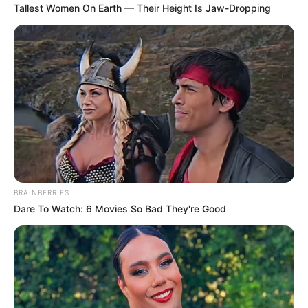
Tallest Women On Earth — Their Height Is Jaw-Dropping
ΝΑ ΠΩ ΟΤΙ ΔΙΝΕΙ ΜΑΘΗΜΑΤΑ. ΓΙΑΤΙ ΤΟ ΖΗΤΟΥΜΕΝΟ ΔΕΝ
ΕΙΝΑΙ ΝΑ ΒΓΕΙ ΚΑΙ ΝΑ ΚΑΤΗΓΟΡΗΣΕΙ ΑΝΟΙΚΤΑ
ΟΠΟΙΟΝΔΗΠΟΤΕ ΚΙΑΜΟ ΠΟΥ ΠΕΦΤΕΙ ΣΕ ΑΤΟΠΗΜΑ. ΤΟ
ΖΗΤΟΥΜΕΝΟ ΕΙΝΑΙ ΜΕ ΤΟΝ ΛΟΓΟ ΤΟΥ ΝΑ ΔΙΑΔΩΣΕΙ ΤΗΝ
ΑΛΗΘΕΙΑ.
ΔΙΑΒΑΣΤΕ:
ΠΟΥΤΙΝ: “
ΟΠΟΙΟΣ ΠΡΟΣΠΑΘΕΙ ΝΑ
ΞΕΚΙΝΗΣΕΙ ΤΟΝ ΤΡΙΤΟ ΠΑΓΚΟΣΜΙΟ ΠΟΛΕΜΟ,
ΓΝΩΡΙΖΕΙ ΠΟΛΥ ΚΑΛΑ ΟΤΙ ΔΕΝ ΜΠΟΡΕΙ ΝΑ
ΒΓΕΙ ΝΙΚΗΤΗΣ ΑΠΟ ΑΥΤΟΝ”.
BRAINBERRIES
ΕΝΑ ΒΙΒΛΙΟ ΠΟΥ ΠΡΕΠΕΙ ΝΑ ΑΠΟΚΤΗΣΕΙΣ
Dare To Watch: 6 Movies So Bad They're Good