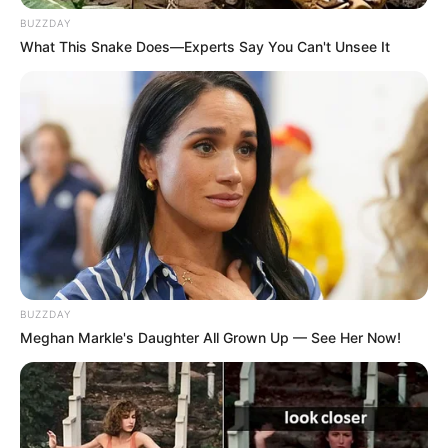
BUZZDAY
What This Snake Does—Experts Say You Can't Unsee It
BUZZDAY
Meghan Markle's Daughter All Grown Up — See Her Now!