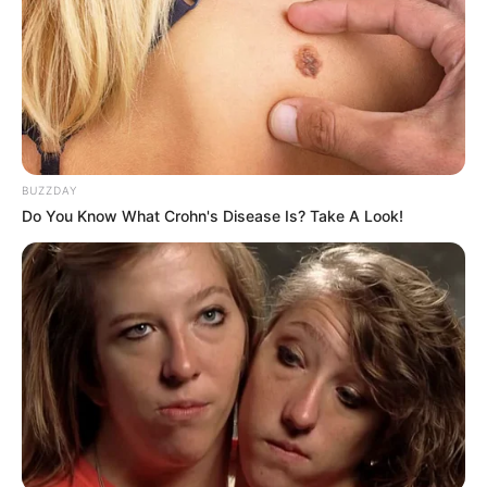
BUZZDAY
Do You Know What Crohn's Disease Is? Take A Look!
Η υπόφυση του ανθρώπινου εγκέφαλου, είναι ένας
αδένας στο μέγεθος μπιζελιού που διαγείρεται από την
ηλιακή ακτινοβολία και τις υπεριώδεις ακτίνες και έχει
τον γενικότερο έλεγχο του μεγαλύτερου μέρος