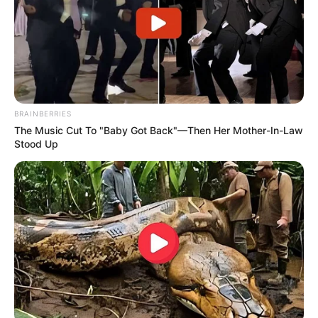
BRAINBERRIES
The Music Cut To "Baby Got Back"—Then Her Mother-In-Law
Stood Up
Γυαλιά ηλίου – Ο πιο ήπιος, κοινωνικά αποδεκτός
τρόπος να απορρυθμίσεις τον εγκέφαλό σου… ΜΗΝ ΤΟ
ΚΆΝΕΙΣ!!! Το φως του ήλιου είναι ρυθμιστής ζωής. Μην
το φοβάσαι, μην το μπλοκάρεις χωρίς λόγο. Αντί να
αποκόβεσαι από το φυσικό ρυθμό του κόσμου,
συντονίσου. Άσε τον ήλιο να “μιλήσει” στον εγκέφαλό
σου.