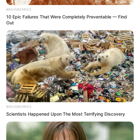
Η ανοσορρύθμιση, η μεταβολική ισορροπία, η
BRAINBERRIES
αντικαρκινική επαγρύπνηση.
10 Epic Failures That Were Completely Preventable — Find
Out
Με τα γυαλιά ηλίου:
Μπλοκάρεις τις φωτεινές εντολές.
Ο εγκέφαλος νομίζει ότι βραδιάζει ή έχει
συννεφιά.
Η σεροτονίνη πέφτει και έτσι η διάθεση, η
ενέργεια, η νευροπλαστικότητα καταρρέουν.
Η παραγωγή μελατονίνης απορρυθμίζεται με
συνέπεια τήν διαταραχή ύπνου και του κιρκάδιου
ρυθμού.
BRAINBERRIES
Η έκκριση κορτιζόλης διαταράσσεται
Scientists Happened Upon The Most Terrifying Discovery
δημιουργώντας φλεγμονές, μειωμένη αντοχή στο
στρες, μειωμένη ανοσία.
Το δέρμα δεν “προειδοποιείται” για έκθεση σε UV