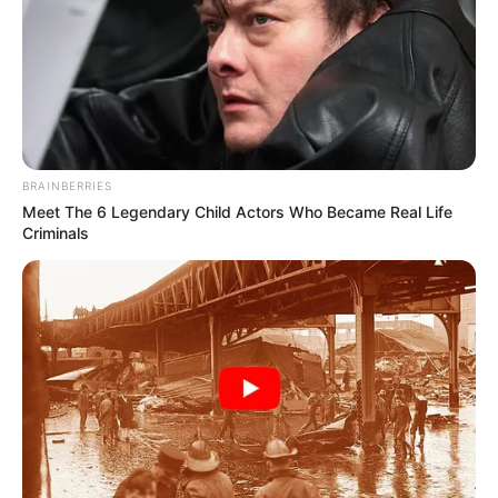
BRAINBERRIES
Meet The 6 Legendary Child Actors Who Became Real Life
Criminals
Ο ύπνος (μέσω μελατονίνης)
Η διάθεση (μέσω σεροτονίνης, ντοπαμίνης),
Το άγχος και η φλεγμονή (μέσω κορτιζόλης),
Η ενδοκρινική λειτουργία (π.χ. ACTH, TSH, GH),