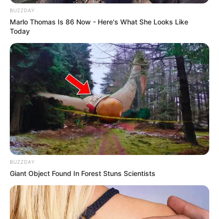
BUZZDAY
Marlo Thomas Is 86 Now - Here's What She Looks Like
Today
BUZZDAY
Giant Object Found In Forest Stuns Scientists