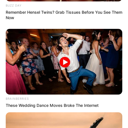
παραγωγής ορμονών του σώματός μας, παράγοντας οκτώ
BUZZ DAY
τουλάχιστον ορμόνες. Ελέγχει την δραστηριότητα τών
Remember Hensel Twins? Grab Tissues Before You See Them
άλλων ενδοκρινικών ανέμων και τών κυττάρων που
Now
παράγουν ορμόνες.
BRAINBERRIES
These Wedding Dance Moves Broke The Internet