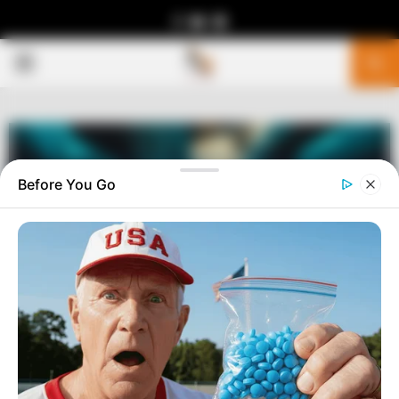
Facebook
Youtube
Telegram
PRIMARY
MENU
Before You Go