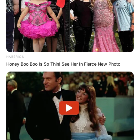
HABERION
Honey Boo Boo Is So Thin! See Her In Fierce New Photo