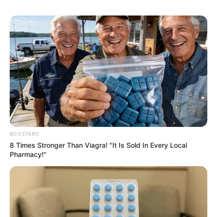
Και παραδέχτηκε ότι εξακολουθούν να υπάρχουν
πράγματα σχετικά με τις περίεργες συναντήσεις που η
κοινότητα των πληροφοριών απλώς δεν καταλαβαίνει –
υπογραμμίζοντας την ανάγκη για περισσότερη έρευνα.
«Τα κύρια ζητήματα για τα οποία έχει
απασχολήσει το Κογκρέσο είναι οι ανησυχίες
σχετικά με την ασφάλεια των πτήσεων και τα
BOOSTARO
θέματα αντικατασκοπείας»,
είπε στο φόρουμ.
8 Times Stronger Than Viagra! "It Is Sold In Every Local
Pharmacy!"
«Υπάρχει πάντα το ερώτημα: είναι δυνατόν αυτά
τα αντικείμενα να είναι κάτι άλλο που απλά εμείς
δεν καταλαβαίνουμε και το οποίο μπορεί να είναι
πέρα από τον πλανήτη μα;»
διερωτήθηκε.