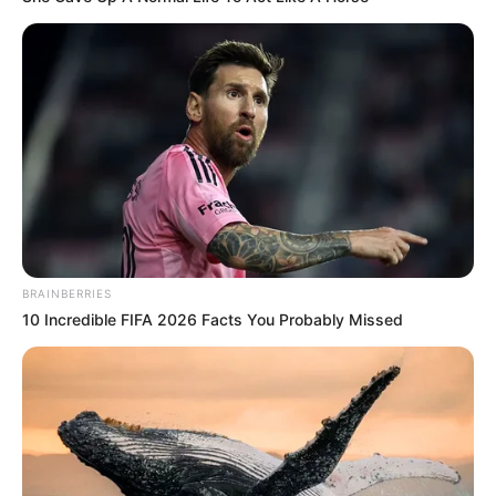
«Ναι μπορεί να είναι εξωγήινοι»: Πρώτη παραδοχή από
την υπηρεσία πληροφοριών των ΗΠΑ για τα ΑΤΙΑ.
Αιφνιδιασμένος ο Jeff Bezos από την επικεφαλής της
DNI.
BRAINBERRIES
10 Incredible FIFA 2026 Facts You Probably Missed