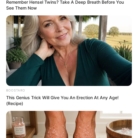
Remember Hensel Twins? Take A Deep Breath Before You
ΣΤΙΣ ΕΝΤΥΠΩΣΙΑΚΕΣ ΜΑΝΟΥΒΡΕΣ ΠΟΥ ΚΑΝΟΥΝ ΑΥΤΑ
See Them Now
ΤΑ ΕΞΩΓΗΙΝΑ ΣΚΑΦΗ.
BOOSTARO
This Genius Trick Will Give You An Erection At Any Age!
(Recipe)