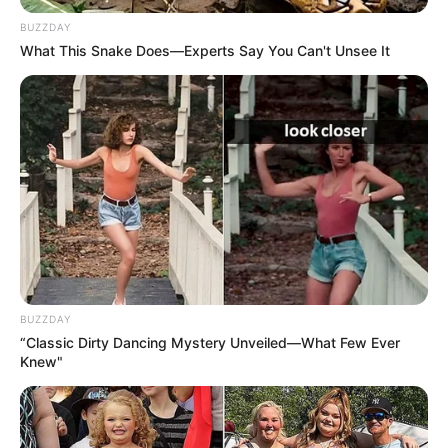
BUZZDAY
What This Snake Does—Experts Say You Can't Unsee It
BUZZDAY
“Classic Dirty Dancing Mystery Unveiled—What Few Ever
Knew"