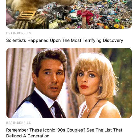
καθηγητή Avi Loeb και τον δεύτερο πλουσιότερο
άνθρωπο στον κόσμο Jeff Bezos.
BRAINBERRIES
Scientists Happened Upon The Most Terrifying Discovery
BRAINBERRIES
Remember These Iconic '90s Couples? See The List That
Defined A Generation