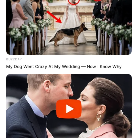
BUZZDAY
My Dog Went Crazy At My Wedding — Now I Know Why