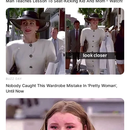
Man Teaches Lesson To Seat-Kicking Kid And Mom – Watch!
BUZZ DAY
Nobody Caught This Wardrobe Mistake In 'Pretty Woman',
Until Now