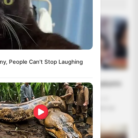
ΔΗΜΟΦΙΛΗ ΑΡΘΡΑ
nny, People Can't Stop Laughing
Κυβέρνηση των
«ψεκασμένων» με ψέματα
και γελοιότητες!
Τρίτη, 6 Σεπτεμβρίου 2022, 0:29
Κυβέρνηση των «ψεκασμένων» με
ψέματα...