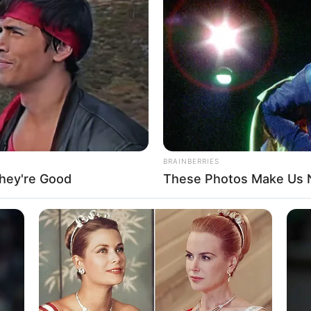
ή πλειονότητα των νοσηλειών για τον COVID-19 το διάστημα Μαρτ
φωνα με μελέτη από τα Κέντρα Ελέγχου και
Πρόληψης Νοσημάτ
μβολιασμένοι… προσέξτε όχι ανεμβολίαστοι, οι στιγματισμένοι, οι
νοι… αλλά οι εμβολιασμένοι αυτοί που πίστεψαν τα ψέματα των 
ρνήσεων… Οι ερευνητές ανέλυσαν δεδομένα από το Covid-19-Asso
on Surveillance Network, ένα δίκτυο επιτήρησης CDC που αποτελείτ
ε 14 πολιτείες.
BRAINBERRIES
hey're Good
These Photos Make Us N