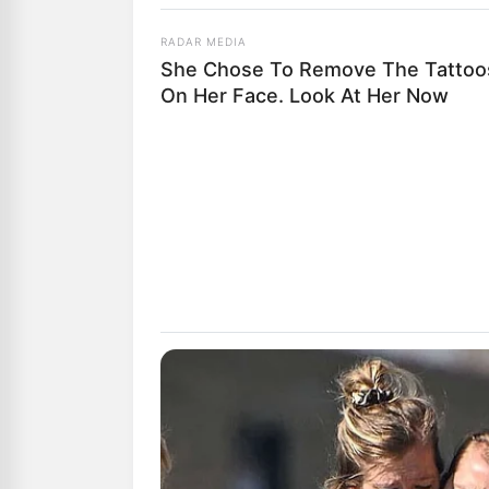
RADAR MEDIA
She Chose To Remove The Tattoo
On Her Face. Look At Her Now
Αγαπητοί αναγ
μπορούμε να δ
Υποστήριξέ μα
“DONATE” παρα
GR950110488
ΡΟΗ ΤΩΝ ΑΡΘΡΩΝ
O εμβο
ξεγέλ
αμερι
Από
ΝΙΚΟΛΑΟΣ 