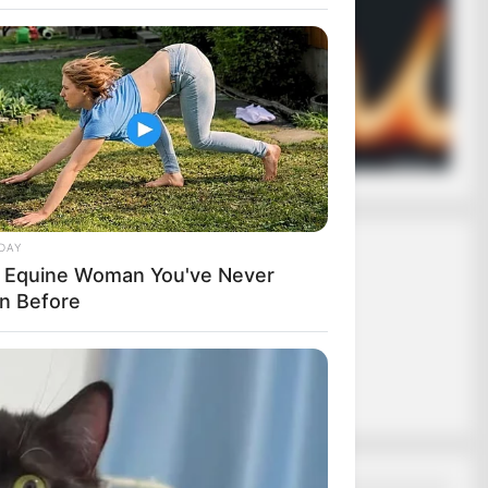
ασφαλίζει ότι
 σε εσάς.
ας το κουμπί
η, σας
DAY
 Equine Woman You've Never
τη των
n Before