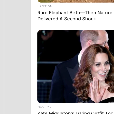
HABERION
Rare Elephant Birth—Then Nature
Delivered A Second Shock
O
εμβολιασμ
αμερικανικών
ήταν ανεμβο
BUZZ DAY
Kate Middleton's Daring Outfit Too