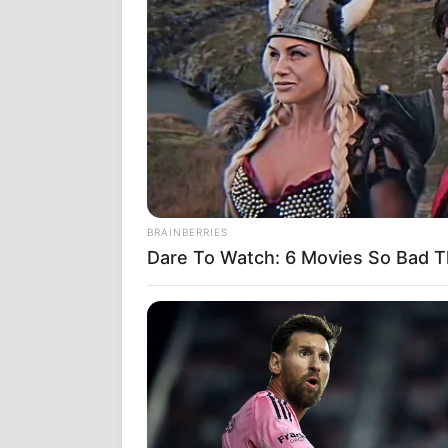
Η συντριπτικ
του 2022 σύμ
(CDC)
ήταν ε
αναθεματισμέ
και των κυβε
Hospitalizati
νοσοκομεία σ
BRAINBERRIES
Dare To Watch: 6 Movies So Bad T