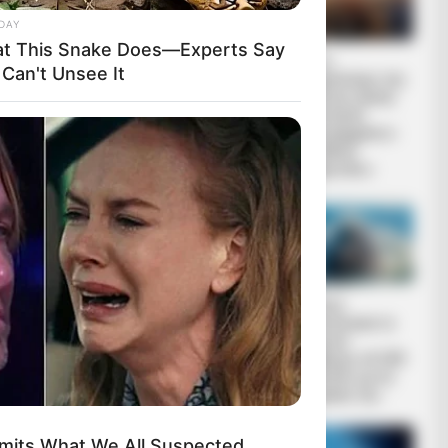
DAY
t This Snake Does—Experts Say
Βρέθηκε υδάτινος
Πως οι
 Can't Unsee It
εξωπλανήτης –
αξιωματούχοι της
Είναι καλυμμένος
δημόσιας υγείας
από έναν βαθύ
κατάντησαν
ωκεανό
«διεστραμμένοι»
και «ηθικά
κατακριτέοι»
μελέτη των
 το 27,8%
Το χρονικό της
Η Ρωσία
συγκάλυψης του
κινητοποίησε το
κατασκευασμένου
πυρηνικό
σε εργαστήριο ιού
υποβρύχιο «K-329
COVID-19
Belgorod» για να
δοκιμάσει την...
dmits What We All Suspected