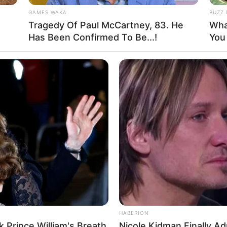
GAMES WAKA
BUZZ 
Tragedy Of Paul McCartney, 83. He
Wha
Has Been Confirmed To Be...!
You
ός
για
Covid 19
είναι απάτη, σας ξεγέλασαν – Απλά διαβάστε την 
 CDC..
To 68,4% όσων νοσηλεύτηκαν ήταν εμβολιασμένοι, μόνο
λίαστοι ή δεν είχαν ιστορικό
εμβολιασμού
..
HABERION
k Prince William's Breath
Nicole Kidman Finally A