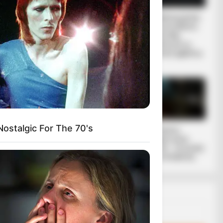
ίου – Μαίου
Από το 1867
Η Moderna μηνύει
ξέρουν ότι η
τους αντιπάλους
ων των ΗΠΑ
Ελλάδα έχει πολύ
της της Big
πετρέλαιο
Pharma για τις
επιστημόνων
σύμφωνα με...
πατέντες εμβολίω
ν
ciated
αι από
ostalgic For The 70's
Η omertà της Covid
Ο Υπόγειος
Πόλεμος είναι
γεγονός.. Το κυνήγι
είναι σε εξέλιξη
Email address: