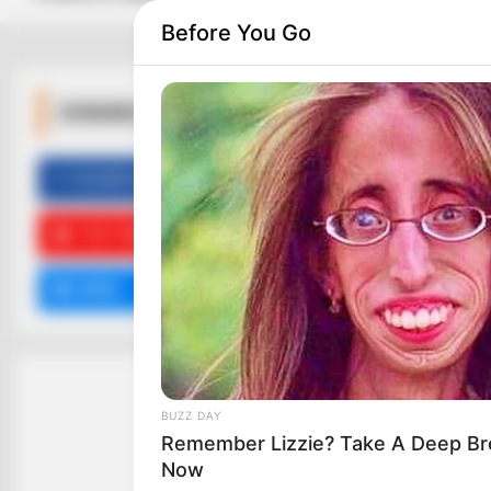
Before You Go
ΚΟΙΝΩΝΙΚΑ ΔΙΚΤΥΑ
FACEBOOK
ΑΡΈΣΕΙ
YOUTUBE
ΕΓΓΡΑΦΕΊΤΕ
EMAIL
ΑΚΟΛΟΥΘΉΣΤΕ
BUZZ DAY
Remember Lizzie? Take A Deep Br
Now