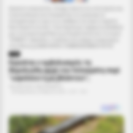
Αγαπητοί αναγνώστες. Ζητάμε ταπεινά την υποστήριξη σας.
Η γενναιοδωρία σας διασφαλίζει ότι μπορούμε να
διατηρήσουμε το φως στις αλήθειες που έχουν σημασία.
Βασιζόμαστε σε εσάς. Υποστήριξέ μας σήμερα και βοήθησέ
μας να συνεχίσουμε! Κάντε μια δωρεά πατώντας το κουμπί
“DONATE” παραπάνω.. Εναλλακτικά υπάρχει λογαριασμός
στην Εθνική με IBAN GR9501104880000048834149733
ΥΓΕΙΑ
Εγγυάται ο εμβολιασμός τη
θεμελιώδη αρχή του Ιπποκράτη περί
“ωφελέειν ή μη βλάπτειν”;
Από
ΝΙΚΟΛΑΟΣ ΑΝΑΞΙΜΑΝΔΡΟΣ
Παρασκευή, 26 Μαρτίου 2021, 12:37
0