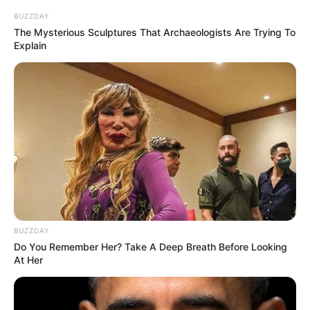
Pfizer-BioNTech, γεγονός που εγείρει σοβαρούς
BUZZDAY
προβληματισμούς
».
The Mysterious Sculptures That Archaeologists Are Trying To
Explain
Η θεσμοθετημένη διαδικασία παραγωγής εμβολίων
προβλέπει τουλάχιστον δεκαετία προκλινικών
μελετών.
Μια ενδιαφέρουσα επισήμανση του παρόντος άρθρου
αναφέρει ότι
«
όλοι οι εμπλεκόμενοι φορείς επιβάλλεται
να προσεγγίζουν επιστημονικώς μια προσεκτική,
αυστηρώς προτυποποιημένη και ποιοτική οδό
αντικειμενικής προσέγγισης που να διαφωτίζει εις βάθος
τα πιθανά οφέλη ή τις πιθανές ανεπιθύμητες δράσεις
των εμβολίων αυτών
.
Ένα σχετικό ανεπίτρεπτο
BUZZDAY
διαπιστούμενο επιστημονικό «
bias
»
ενέχει ευθύνες
.
Do You Remember Her? Take A Deep Breath Before Looking
At Her
Συνεπώς, ένα ασφαλές χρονικό διάστημα για την
εξασφάλιση αξιόπιστων αποτελεσμάτων, απαιτεί
τουλάχιστον 9 – 10 έτη προκλινικών μελετών, πριν