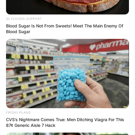
ερωτήματα,
βάσει μεθοδολογίας και επιχειρημάτων,
περί των εμβολίων που αναπτύσσονται σε
συμπιεσμένο βραχύ διάστημα, ιδιαίτερα περί των
GLYCOGEN SUPPORT
mRNA
εμβολίων
.
Blood Sugar Is Not From Sweets! Meet The Main Enemy Of
Blood Sugar
Από την ανάγνωση της μελέτης αυτής
διαπιστώνεται η
απουσία επιστημονικής τεκμηρίωσης ορισμένων
θέσεων περί του εμβολίου που διατυπώνονται από
αναρμόδιους φορείς (π.χ. Μέσα Ενημέρωσης, Μέσα
Κοινωνικής Δικτύωσης, Διαδίκτυο) και από ορισμένους
υπέρμαχους των εμβολιασμών.
Ποιοι οι εν δυνάμει κίνδυνοι από τη βράχυνση
του
χρόνου ανάπτυξης των εμβολίων.
FRIDAY PLANS
CVS’s Nightmare Comes True: Men Ditching Viagra For This
87¢ Generic Aisle 7 Hack