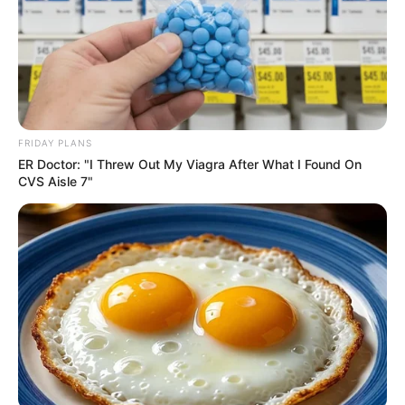
εμβολιασμών σε ηλικιωμένα άτομα.
Ερωτήματα σε
εγκύους και νεογνά.
Στη μελέτη επισημαίνεται ότι «
η πυροδοτούμενη από το
εμβόλιο κατά του
SARS
–
CoV
-2 χυμική ανοσιακή
απάντηση
δυνατόν να επάγει τη μολυσματικότητα του ιού
FRIDAY PLANS
ή
ακόμη και να
οδηγήσει σε πιο σοβαρή εκδήλωση της
ER Doctor: "I Threw Out My Viagra After What I Found On
νόσου
.
CVS Aisle 7"
Σε μια εκτιμητή μειοψηφία ασθενών,
η επαγωγή των
αποκρίσεων της φυσικής ανοσίας δυνατόν να συμβάλλει
σε υπερβολική πρόκληση της φλεγμονώδους διεργασίας
με συνοδό ιστοτοξικότητα
.
Αυτό ιδιαίτερα δύναται να
παρατηρηθεί
σε ηλικιωμένους
στους οποίους υφίσταται
υποκείμενη κατάσταση ηπίου βαθμού χρόνιας φλεγμονής,
ονομαζόμενη διεθνώς ως «inflammaging».
Αυτού του είδους η χρόνια φλεγμονώδης διεργασία,
συνδέεται, εν μέρει, εκτός από την ίδια τη γήρανση, και