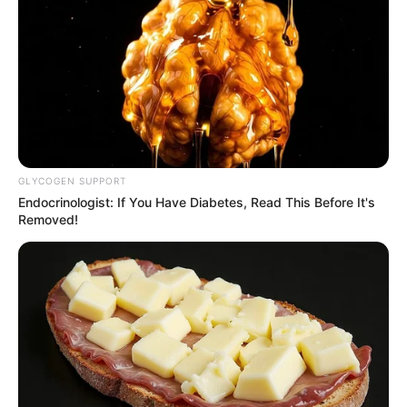
GLYCOGEN SUPPORT
Endocrinologist: If You Have Diabetes, Read This Before It's
Removed!
Κύρια συμπεράσματα της ανασκόπησης
σχετικά με
τα εμβόλια κατά του κορωνοϊού.
Ως βασική αρχή της παρούσας μελέτης
,
δεν
απορρίπτονται, γενικώς και συλλήβδην, τα εμβόλια,
διότι κατά το παρελθόν
, έσωσαν την ανθρωπότητα από
διάφορες ασθένειες. Ωστόσο,
παρα
τίθενται ουσιαστικά