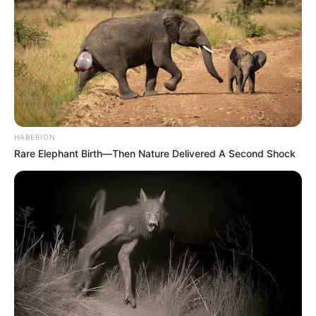
HABERION
Rare Elephant Birth—Then Nature Delivered A Second Shock
Στην ίδια κατεύθυνση, «
ο Ευρωπαϊκός Οργανισμός
Φαρμάκων (European Medicines Agency – EMA) εξέδωσε,
υπό όρους, άδεια χορήγησης
για το εμβόλιο των Pfizer-