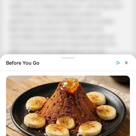
ομάδας του Ομ. Καθηγητή Ιατρικής κ. Ι. Κουντουρά, όπου
αναζητήθηκαν και καταγράφηκαν, με βάση τη
μεθοδολογία της έρευνας, δεδομένα από τη διεθνή
βιβλιογραφία σχετικά με τα εμβόλια τα οποία
αναπτύχθηκαν σε εξαιρετικά συμπιεσμένο χρόνο με
στόχο την αντιμετώπιση του κορωνοϊού (Covid-19 ή
SARS-CoV-2), συμπεριλαμβανομένων των νέας
τεχνολογίας εμβολίων mRNA.
Before You Go
Ποιος όμως είναι ο σκοπός εκπόνησης αυτής της
μελέτης; Σύμφωνα με τους επτά επιστήμονες, «
η
παρούσα ανασκόπηση
, με βάση τα υφιστάμενα σύγχρονα
επιστημονικά δεδομένα και τα αναδυόμενα ερωτήματα
σχετικά με τα εμβόλια έναντι του
COVID
-19,
στοχεύει να
διεγείρει το ενδιαφέρον των κλινικών και
εργαστηριακών επιστημόνων
στην ανεύρεση
κατά το
δυνατόν
μιας βέλτιστης στρατηγικής προσέγγισης
σε
ατομικό και ευρύτερο επίπεδο έναντι αυτής της