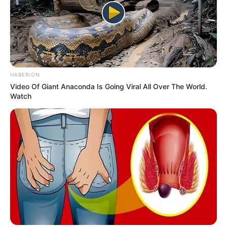
βαρύτητας και περιλαμβάνουν οίδημα, ερυθρότητα και
άλγος στην περιοχή έγχυσης, κόπωση και παροδική
πυρεξία.
Εντούτοις, ανεπιθύμητα σοβαρά συμβάματα,
όπως οι αλλεργικές αντιδράσεις αναφυλαξίας,
σχετίζονται με τύπου αλλεργικής καταπληξίας
(σοκ)
δυνητικά θανατηφόρο πορεία
απαιτώντας
HABERION
άμεση θεραπευτική αντιμετώπιση
.
Video Of Giant Anaconda Is Going Viral All Over The World.
Watch
Γι’ αυτό, «
η μακροπρόθεσμη ασφάλεια των
εμβολιασμών αποτελεί βασική παράμετρο ελέγχου
προ της έγκρισης για ευρεία χρήση
».
Η ανεύρεση κατάλληλων προτύπων πειραματόζωων
αποτελεί ακρογωνιαίο λίθο για την παρασκευή ενός
εμβολίου.
Ως προς τη σημασία
για
ανεύρεσης κατάλληλων
προτύπων πειραματόζωων, για σωστή μελέτη ενός
υποψηφίου εμβολίου, τονίζεται ότι «
με τα πειραματικά