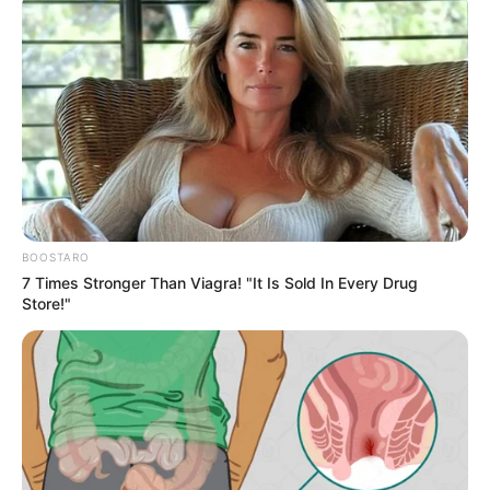
BOOSTARO
7 Times Stronger Than Viagra! "It Is Sold In Every Drug
Store!"
Οι συγγραφείς επισημαίνουν ότι
το επείγον της
εφαρμογής των εμβολιασμών, λόγω της
νοσηρότητας της COVID-19 «
είχε ως ουσιώδη
περιορισμό,
τη μη εφαρμογή των αυστηρών