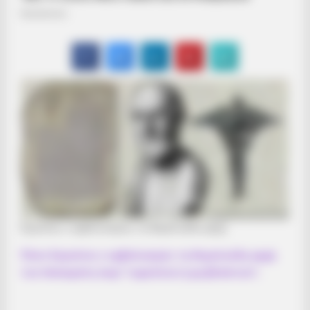
Εγγυάται ο εμβολιασμός τη θεμελιώδη αρχή
Πόσο
Εγγυάται ο εμβολιασμός τη θεμελιώδη αρχή
του Ιπποκράτη περί “ωφελέειν ή μη βλάπτειν”;