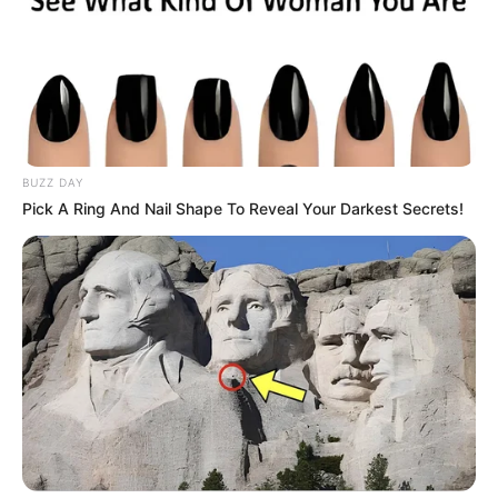
υποδεικνύει ότι
τα αντισώματα δυνατόν να προάγουν
αντί να μειώνουν τις φλεγμονώδεις αποκρίσεις
.
Αυτό το φαινόμενο, ονομαζόμενο ως εξαρτώμενη
από αντισώματα ενίσχυση
(antibody-dependent
enhancement – ADE), οφείλεται στην παρουσία
αντισωμάτων διασταυρούμενης αντίδρασης με
BUZZ DAY
μειονεκτική εξουδετερωτική ικανότητα, τα οποία αντί να
Pick A Ring And Nail Shape To Reveal Your Darkest Secrets!
εξουδετερώνουν το ιό, αντίθετα προσκολλώνται στον ιό
και ευοδώνουν την είσοδό του στα κύτταρα.
Αυτός ο
μηχανισμός αποτελεί ανασταλτικό παράγοντα για
την ανάπτυξη εμβολίου για τον SARS-CoV-2
, διότι η
απόκριση του ξενιστή έναντι του ιού
δυνατόν να
είναι επιβλαβής μετά τον εμβολιασμό
. Κατά συνέπεια,
είναι αναγκαίες περισσότερες σχετικές μελέτες για να
προσδιοριστεί εάν οι αντιδράσεις του ξενιστή έναντι του
εμβολιασμού είναι προστατευτικές ή επιβλαβείς».
Δυνητική επιδείνωση της νόσου μετά από