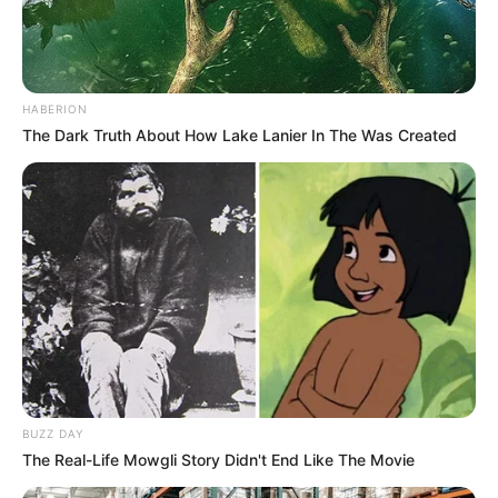
HABERION
The Dark Truth About How Lake Lanier In The Was Created
BUZZ DAY
The Real-Life Mowgli Story Didn't End Like The Movie