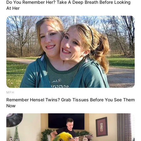
Do You Remember Her? Take A Deep Breath Before Looking
At Her
MFH
Remember Hensel Twins? Grab Tissues Before You See Them
Now
Η λύση; Η αποκέντρωση.
Ο χρυσός και το ασήμι, που φυλάσσονται εκτός του
τραπεζικού συστήματος, αποτελούν την απόλυτη