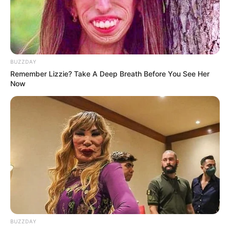
αλήθεια δεν μπορεί πλέον να αγνοηθεί: Το σύστημα είναι
αφερέγγυο. Όταν οι κυβερνήσεις ξεμένουν από χρήματα
άλλων ανθρώπων για να κλέψουν, καταφεύγουν σε
κατασχέσεις – είτε μέσω πληθωρισμού, είτε μέσω bail-
in, είτε μέσω άμεσης κατάσχεσης. Η ιστορία το
BUZZDAY
αποδεικνύει αυτό ξανά και ξανά.
Remember Lizzie? Take A Deep Breath Before You See Her
Now
Το 1933, ο Πρόεδρος Φράνκλιν Ντ. Ρούσβελτ κατάσχεσε
τον χρυσό των Αμερικανών βάσει του Εκτελεστικού
Διατάγματος 6102, ανατιμώντας τον εν μία νυκτί για να
πλουτίσει την κυβέρνηση. Το 2013, η Κύπρος πάγωσε
τραπεζικούς λογαριασμούς και κατάσχεσε καταθέσεις
άνω των 100.000 ευρώ (116.495 δολάρια). Αυτές δεν ήταν
ανωμαλίες – ήταν πρόβες για το τι θα ακολουθήσει.
BUZZDAY