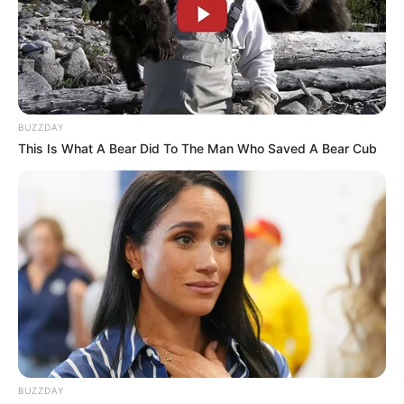
BUZZDAY
This Is What A Bear Did To The Man Who Saved A Bear Cub
Το παγκόσμιο χρηματοπιστωτικό σύστημα είναι ένας
BUZZDAY
εύθραυστος πύργος από τραπουλόχαρτα, χτισμένος