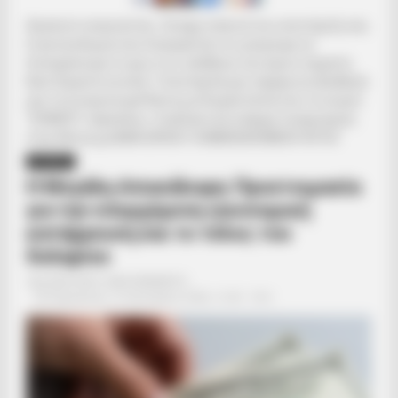
Αγαπητοί αναγνώστες. Ζητάμε ταπεινά την υποστήριξη σας.
Η γενναιοδωρία σας διασφαλίζει ότι μπορούμε να
διατηρήσουμε το φως στις αλήθειες που έχουν σημασία.
Βασιζόμαστε σε εσάς. Υποστήριξέ μας σήμερα και βοήθησέ
μας να συνεχίσουμε! Κάντε μια δωρεά πατώντας το κουμπί
“DONATE” παραπάνω.. Εναλλακτικά υπάρχει λογαριασμός
στην Εθνική με IBAN GR9501104880000048834149733
ΑΠΟΨΕΙΣ
Η Μεγάλη Αποκάλυψη: Προετοιμασία
για την επερχόμενη οικονομική
κατάρρευση και το τέλος του
δολαρίου
Από
ΝΙΚΟΛΑΟΣ ΑΝΑΞΙΜΑΝΔΡΟΣ
Παρασκευή, 16 Ιανουαρίου 2026, 12:30
0