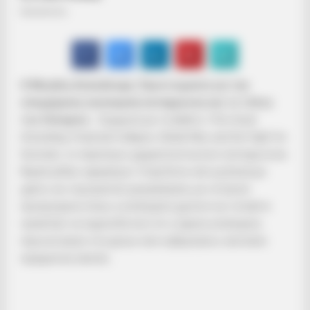
Η Μεγάλη Αποκάλυψη: Προετοιμασία για την
επερχόμενη οικονομική κατάρρευση και το τέλος
του δολαρίου
… Σύμφωνα με το βιβλίο «The Great
Unraveling: Financial Collapse, Global War, and the Fight for
Survival», το παγκόσμιο χρηματοπιστωτικό σύστημα είναι
θεμελιωδώς αφερέγγυο. Στηρίζεται από μη βιώσιμο
χρέος και νομισματική χειραγώγηση, με ιστορικά
προηγούμενα όπως η κατάσχεση χρυσού και τα bail-in
τραπεζών να σηματοδοτούν ότι η άμεση κατάσχεση
περιουσιακών στοιχείων από κυβερνήσεις αποτελεί
πραγματική απειλή.