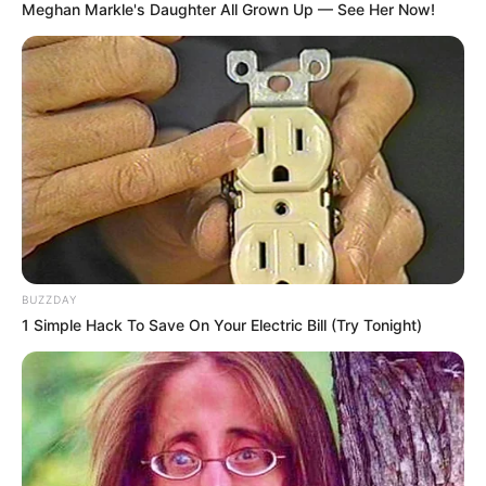
Meghan Markle's Daughter All Grown Up — See Her Now!
πάνω στο χρέος, την απάτη και την ψευδαίσθηση της
άπειρης ανάπτυξης. Για δεκαετίες, οι κυβερνήσεις και οι
κεντρικές τράπεζες έχουν καθυστερήσει την
αναπόφευκτη κατάρρευση μέσω της εκτύπωσης
χρήματος, των διασώσεων και της οικονομικής
χειραγώγησης. Αλλά τώρα, οι ρωγμές διευρύνονται – και
το βιβλίο « Η Μεγάλη Αποκάλυψη: Οικονομική
Κατάρρευση, Παγκόσμιος Πόλεμος και η Μάχη για
Επιβίωση » σας βοηθά να προετοιμαστείτε.
Η αγορά ομολόγων, η ραχοκοκαλιά της παγκόσμιας
BUZZDAY
οικονομίας, καταρρέει κάτω από μη βιώσιμο χρέος. Τα
1 Simple Hack To Save On Your Electric Bill (Try Tonight)
συνταξιοδοτικά ταμεία και οι ασφαλιστικές εταιρείες
κάθονται πάνω σε ωρολογιακές βόμβες. Οι αντιστροφές
της καμπύλης αποδόσεων – ιστορικά αξιόπιστοι
προγνωστικοί παράγοντες ύφεσης – χτυπούν κόκκινο.
Η ποσοτική χαλάρωση έχει καλύψει τη σήψη, αλλά η