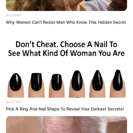
BUZZDAY
Why Women Can't Resist Men Who Know This Hidden Secret
Όταν το σύστημα αποτύχει, τα ράφια των παντοπωλείων
BUZZ DAY
θα αδειάσουν μέσα σε λίγες μέρες. Η καλλιέργεια των
Pick A Ring And Nail Shape To Reveal Your Darkest Secrets!
δικών σας τροφίμων, η αποθήκευση σπόρων
παραδοσιακού τύπου και η αποθήκευση προμηθειών με
πλούσια θρεπτικά συστατικά και σταθερότητα στο ράφι