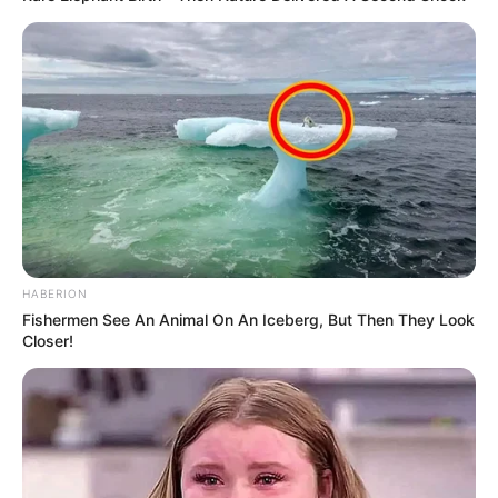
ΚΑΤΑΦΕΡΝΕΤΕ ΜΕ ΑΥΤΑ, ΜΠΟΡΕΙΤΕ ΝΑ ΜΟΥ
ΚΑΤΑΘΕΣΕΤΕ ΣΕ ΛΟΓΑΡΙΑΣΜΟ ΣΤΗΝ ΕΘΝΙΚΗ
ΜΕ IBAN GR9501104880000048834149733
(ΣΤΟ ΟΝΟΜΑ ΕΥΤΥΧΙΑ ΝΙΚΑ) ΓΡΑΦΟΝΤΑΣ ΩΣ
ΔΙΚΑΙΟΛΟΓΙΑ “ΔΩΡΕΑ” ΚΑΙ ΑΝ ΘΕΛΕΤΕ ΚΑΙ ΤΟ
ΟΝΟΜΑ ΣΑΣ ΓΙΑ ΝΑ ΜΠΟΡΩ ΝΑ ΞΕΡΩ ΠΟΙΟΙ ΜΕ
ΒΟΗΘΑΤΕ
ΥΠΟΣΤΗΡΙΞΤΕ ΤΟΝ ΑΓΩΝΑ ΜΑΣ
HABERION
Fishermen See An Animal On An Iceberg, But Then They Look
Closer!
Επισκεφτείτε
το κανάλι μου στο youtube
αν
ψάχνετε πραγματικά να βρείτε την αλήθεια… Η
Ενημέρωση που δεν θα ακούσετε ποτέ από τα