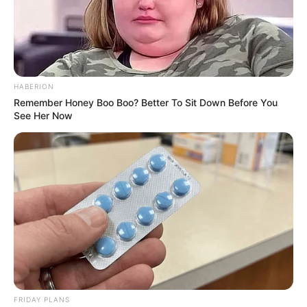
κυρίαρχα ΜΜΕ… Υποστηρίξτε αυτόν τον αγώνα με
την εγγραφή, τα κόσμια σχόλια και τα λάικ σας…
FACEBOOK
ΑΡΈΣΕΙ
HABERION
Remember Honey Boo Boo? Better To Sit Down Before You
See Her Now
YOUTUBE
ΕΓΓΡΑΦΕΊΤΕ
EMAIL
ΑΚΟΛΟΥΘΉΣΤΕ
FRIDAY PLANS