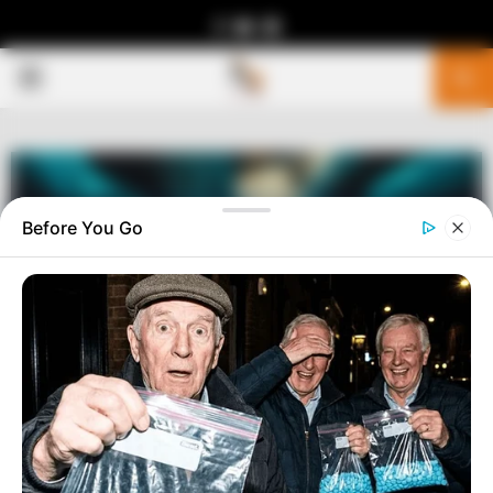
Facebook
Youtube
Telegram
PRIMARY
MENU
Before You Go