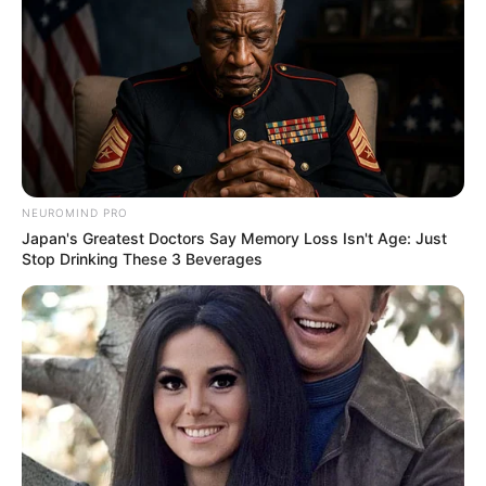
NEUROMIND PRO
Japan's Greatest Doctors Say Memory Loss Isn't Age: Just
Stop Drinking These 3 Beverages
HOME
Η
Purpose Europe
ανήκει στον
Jeremy Heimans
, ο
οποίος είναι ένας εκ των
Young Global Leaders
και μέλος
του WEF. Δεν μπορείτε να το επινοήσετε αυτό…