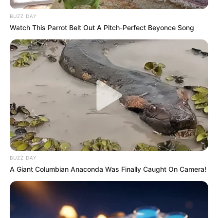
ιστότοπό τους, ότι αποτελούν μέρος της επαληθευμένης
BUZZ DAY
πρωτοβουλίας των
Ηνωμένων Εθνών
.
Watch This Parrot Belt Out A Pitch-Perfect Beyonce Song
Τα ίδια Ηνωμένα Έθνη που είναι μέλη του
WEF
…
https://www.weforum.org/organizations/united-nations
Αλλά δεν εμπλέκονται μόνο τα Ηνωμένα Έθνη…
BUZZ DAY
A Giant Columbian Anaconda Was Finally Caught On Camera!