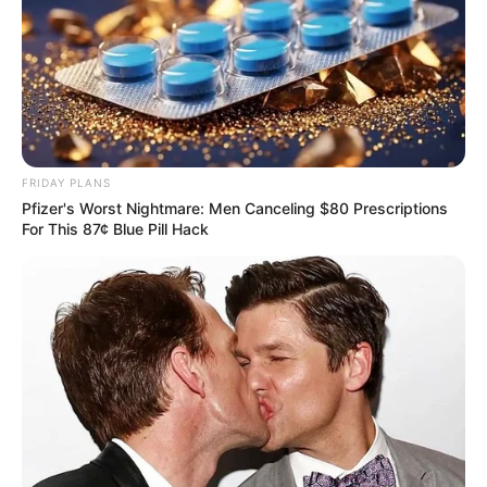
FRIDAY PLANS
Pfizer's Worst Nightmare: Men Canceling $80 Prescriptions
For This 87¢ Blue Pill Hack
“
Σε απάντηση στην πανδημία της COVID-19, το
Team Halo ιδρύθηκε ως μέρος της πρωτοβουλίας
των Ηνωμένων Εθνών “Verified” σε συνεργασία με
την Purpose και το Vaccine Confidence Project στη
Σχολή Υγιεινής και Τροπικής Ιατρικής του
Πανεπιστημίου του Λονδίνου. Η υποστήριξη
παρέχεται από την Luminate, το IKEA Foundation,
το Rockefeller Foundation και την Capgemini
”