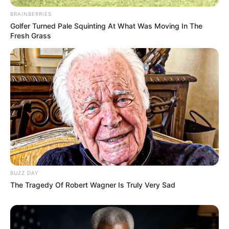
BRAINBERRIES
Golfer Turned Pale Squinting At What Was Moving In The
Fresh Grass
Ο ιστότοπος του
Team Halo
ανήκει σε μια εταιρεία που
ονομάζεται
Purpose Europe
.
BUZZ DAY
The Tragedy Of Robert Wagner Is Truly Very Sad