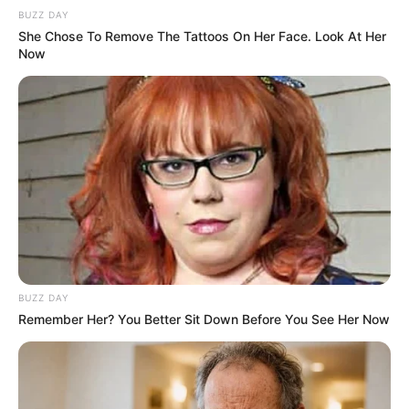
BUZZ DAY
Μπορούμε επίσης να δούμε ότι ο λογαριασμός
She Chose To Remove The Tattoos On Her Face. Look At Her
στο
Twitter
δημιουργήθηκε τον Σεπτέμβριο του 2020 και
Now
έχει
μπλε τικ
BUZZ DAY
Κρατήστε τα καπέλα σας από αλουμινόχαρτο, πρόκειται
Remember Her? You Better Sit Down Before You See Her Now
να γίνει συναρπαστικό. Τι είναι λοιπόν το
Team Halo
;
Σύμφωνα με το δικό τους site:
“
Είμαστε εθελοντές επιστήμονες και