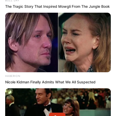
BUZZ DAY
από αυτούς έγιναν σαν εθνικοί σύμβουλοι
”.
The Tragic Story That Inspired Mowgli From The Jungle Book
https://twitter.com/Megohelie1/status/1603633495334477
825
Το
Team Halo
ήταν και είναι άλλο ένα εργαλείο
προπαγάνδας, για να προωθήσει το εμβόλιο στα
παιδιά.
Δεν θα το παραδεχτούν ποτέ ανοιχτά, αλλά
θεωρώντας ότι το
TikTok
είναι μια από τις
εφαρμογές επιλογής για τα παιδιά, δεν υπάρχει
αμφιβολία γι’ αυτό
. Αυτοί οι λεγόμενοι “γιατροί”
σίγουρα δεν το κάνουν αυτό δωρεάν και προφανώς
HABERION
αποζημιώνονται αδρά για αυτό.
Ουσιαστικά πρόκειται
Nicole Kidman Finally Admits What We All Suspected
για μια στρατιά γιατρών του TikTok που σπρώχνουν
το εμβόλιο
.
Στην πραγματικότητα, είναι απλώς ένα άλλο εργαλείο του
WEF που υποστηρίζεται από συνεργάτες του WEF…