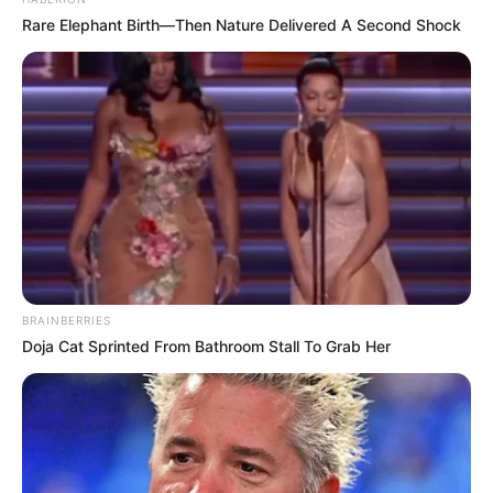
Rare Elephant Birth—Then Nature Delivered A Second Shock
(ΣΤΟ ΟΝΟΜΑ ΕΥΤΥΧΙΑ ΝΙΚΑ) ΓΡΑΦΟΝΤΑΣ ΩΣ
ΔΙΚΑΙΟΛΟΓΙΑ “ΔΩΡΕΑ” ΚΑΙ ΑΝ ΘΕΛΕΤΕ ΚΑΙ ΤΟ
ΟΝΟΜΑ ΣΑΣ ΓΙΑ ΝΑ ΜΠΟΡΩ ΝΑ ΞΕΡΩ ΠΟΙΟΙ ΜΕ
ΒΟΗΘΑΤΕ
ΥΠΟΣΤΗΡΙΞΤΕ ΤΟΝ ΑΓΩΝΑ ΜΑΣ
BRAINBERRIES
Επισκεφτείτε
το κανάλι μου στο youtube
αν
Doja Cat Sprinted From Bathroom Stall To Grab Her
ψάχνετε πραγματικά να βρείτε την αλήθεια… Η
Ενημέρωση που δεν θα ακούσετε ποτέ από τα
κυρίαρχα ΜΜΕ… Υποστηρίξτε αυτόν τον αγώνα με
την εγγραφή, τα κόσμια σχόλια και τα λάικ σας…