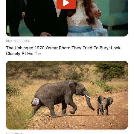
Διαβάστε επίσης –
“Εμπιστευτείτε τους
Eιδικούς”, λένε.. Και οι αρρώστιες κάνουν.. πάρτι
nikolaosanaximandros.gr
BRAINBERRIES
ΣΤΗΡΙΞΤΕ ΤΗΝ ΠΡΟΣΠΑΘΕΙΑ ΜΑΣ.. ΜΗΝ
The Unhinged 1970 Oscar Photo They Tried To Bury: Look
ΑΦΗΣΕΤΕ ΝΑ ΚΛΕΙΣΕΙ ΑΥΤΟ ΤΟ ΙΣΤΟΛΟΓΙΟ…
Closely At His Tie
ΒΟΗΘΕΙΣΤΕ ΜΑΣ ΚΑΝΟΝΤΑΣ ΜΙΑ
ΔΩΡΕΑ
..
ΠΑΤΗΣΤΕ ΤΟ ΚΟΥΜΠΙ “DONATE”
ΠΑΡΑΚΑΤΩ
(απλά εδώ να τονίσω ότι για να
προχωρήσει η διαδικασία με το DONATE, ΔΕΝ
πρέπει να τσεκάρετε το κουτί που σας ζητάει να
διατηρήσει τα στοιχεία σας)…
ΕΑΝ ΚΑΠΟΙΟΙ ΔΕΝ
ΘΕΛΕΤΕ ΝΑ ΔΩΣΕΤΕ ΣΤΟΙΧΕΙΑ ΤΗΣ ΚΑΡΤΑΣ
ΣΑΣ ΣΤΟ ΔΙΑΔΙΚΤΥΟ, Η ΑΠΛΑ ΔΕΝ ΤΑ
ΚΑΤΑΦΕΡΝΕΤΕ ΜΕ ΑΥΤΑ, ΜΠΟΡΕΙΤΕ ΝΑ ΜΟΥ
ΚΑΤΑΘΕΣΕΤΕ ΣΕ ΛΟΓΑΡΙΑΣΜΟ ΣΤΗΝ ΕΘΝΙΚΗ
ΜΕ IBAN GR9501104880000048834149733
HABERION