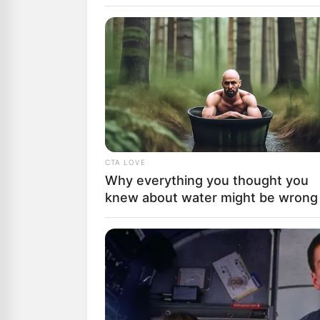
Αγαπητοί αναγ
μπορούμε να δ
Υποστήριξέ μα
“DONATE” παρα
GR950110488
ΠΟΛΙΤΙΚΗ
Qatarg
CTA LOVE
Why everything you thought you
Αβραμ
knew about water might be wrong
Από
ΝΙΚΟΛΑΟΣ 