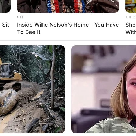
MFH
THE B
 Sit
Inside Willie Nelson's Home—You Have
She
To See It
Wit
ρά του για το φερόμενο ένταλμα σύλληψης,
ο Δημήτρης Αβραμό
κάθε υπόνοια παρανομίας
, υποστηρίζοντας ότι οι αμοιβές που έ
 ΜΚΟ το 2019 ήταν απολύτως νόμιμες και έχουν δηλωθεί τόσο στ
 δηλώσεις Πόθεν Έσχες.
 έχουν δηλωθεί κανονικά και είναι απολύτως διαφανή»
, φέρεται να
ή υπεράσπισης του πρώην Επιτρόπου, ο οποίος υποστηρίζει ότι δ
 παράνομης δραστηριότητας που ενδεχομένως συνδεόταν με την
ποκτά ιδιαίτερη πολιτική βαρύτητα
, καθώς το όνομα του
ου
προστίθεται σε εκείνα που βρέθηκαν στο μικροσκόπιο τω
τη διερεύνηση του Qatargate
, ενός σκανδάλου που έπληξε σοβα
κών θεσμών και
οδήγησε σε συλλήψεις, διώξεις και έντονες 