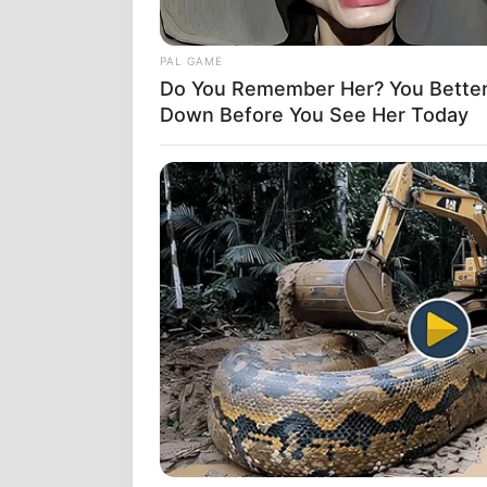
PAL GAME
Do You Remember Her? You Better
Down Before You See Her Today
Από την πλευ
απορρίπτει 
συγκεκριμένη
όσο και στις
«Όλα τα ποσά
βασική γραμμ
οποιασδήποτε
Η υπόθεση α
Αβραμόπουλ
αρχών κατά 
των ευρωπαϊ