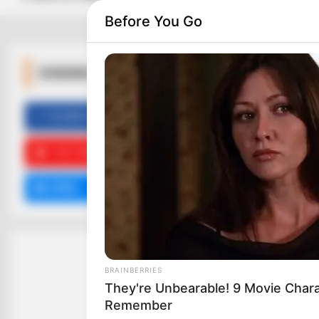
Before You Go
ΚΟΙΝΩΝΙΚΑ ΔΙΚΤΥΑ
FACEBOOK
ΑΡΈΣΕΙ
YOUTUBE
ΕΓΓΡΑΦΕΊΤΕ
EMAIL
ΑΚΟΛΟΥΘΉΣΤΕ
BRAINBERRIES
They're Unbearable! 9 Movie Char
Remember