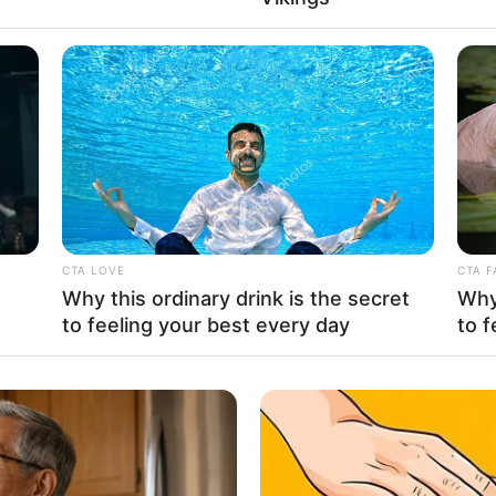
CTA LOVE
CTA F
Why this ordinary drink is the secret
Why 
ή ξεκίνησε χρόνια πριν… Θυμάστε την Καϊλή;;; Γιατί δεν κυνήγησαν
to feeling your best every day
to f
αι το κάνουν τώρα;;; Και αύριο θα είναι εδώ και η Κοβέσι για το 
ον Άρειο Πάγο.. Πολλές οι συμπτώσεις και καλό θα ήταν εμείς να
 ως τέτοιες.. Ως συμπτώσεις δηλαδή… Γνώμη μου είναι ότι θα δο
ουσες εξελίξεις από εδώ και πέρα, ειδικά στην πολιτική σκηνή το
ρα να δούμε μαζί το ρεπορτάζ…
.gr
γράφει:
Νέα εξέλιξη
στην
πολύκροτη υπόθεση
του Qatargat