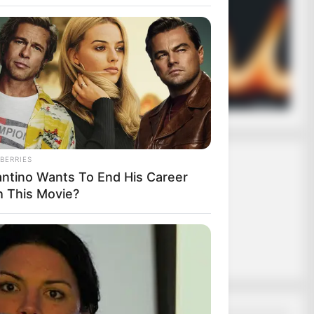
ασφαλίζει ότι
 σε εσάς.
ας το κουμπί
BERRIES
antino Wants To End His Career
h This Movie?