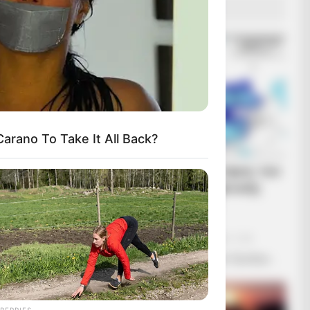
ΔΗΜΟΦΙΛΗ ΑΡΘΡΑ
arano To Take It All Back?
Ανοιχτή επιστολή προς τον
Πρόεδρο της Τουρκικής
Δημοκρατίας Ρ. Τ.
Ερντογάν
Κυριακή, 2 Οκτωβρίου 2022, 11:20
Ανοιχτή επιστολή προς τον Πρόεδρο...
BERRIES