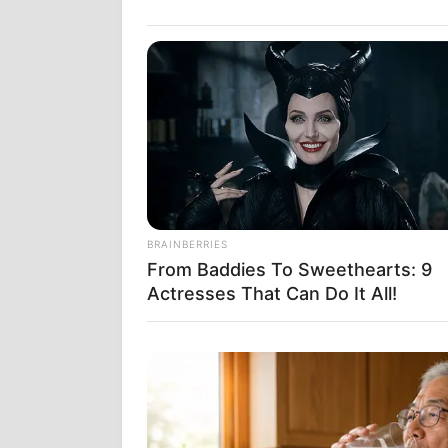
BRAINBERRIES
From Baddies To Sweethearts: 9
Η υπόθεση αυτ
Actresses That Can Do It All!
Αβραμόπουλο κ
προέκυψε με τ
εκλαμβάνουμε
και ενδιαφέρ
Πάμε όμως τώ
Το
newsbreak