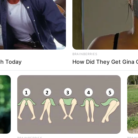
BRAINBERRIES
ch Today
How Did They Get Gina C
BRAINBERRIES
BRAIN