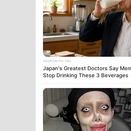
στο
προσκήν
Αβραμόπουλ
του
προκειμέ
τον
πρώην ε
Qatargate.
Σύμφωνα με τ
χρήματα από
NEUROMIND PRO
εξεταστεί ο 
Japan's Greatest Doctors Say Memo
των ερευνώ
Stop Drinking These 3 Beverages
ευρωπαϊκούς