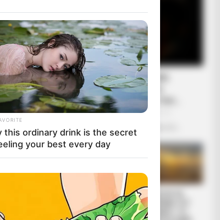
Ο Βαρθολομαίος μας
δείχνει ότι η ίδια η
εκκλησία είναι με τον...
Τρίτη, 4 Οκτωβρίου 2022, 11:11
AVORITE
Ο Βαρθολομαίος μας δείχνει ότι...
this ordinary drink is the secret
 από τότε τον
eeling your best every day
θέμα που
 μην τις
ύμε πολλές
υ τόπου μας…
Η ΜΕΓΑΛΗ ΑΠΑΤΗ
ΧΤΥΠΟΥΝ ΤΑ
ΤΗΣ ΑΝΑΔΑΣΩΣΗΣ.
ΤΥΜΠΑΝΑ ΤΟΥ
ΠΟΣΑ ΜΥΣΤΙΚΑ
ΠΟΛΕΜΟΥ. ΤΟ
e φέρνει