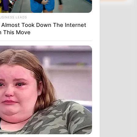
USINESS LEADS
 Almost Took Down The Internet
h This Move
πουλος
λαβε από τη
ην Εφορία
 είναι η
εν είχε γνώση
 οργάνωση.
ν βελγικών
ρά την εικόνα
πολιτικές