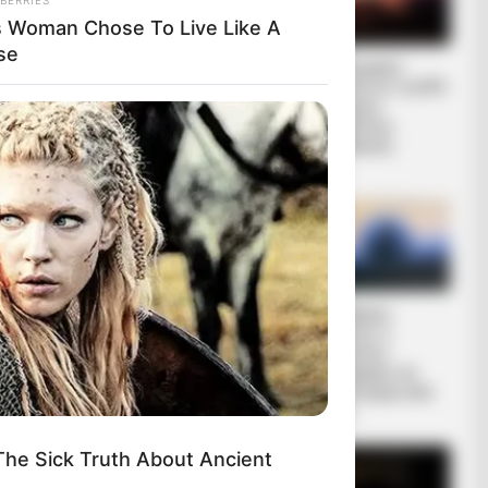
s Woman Chose To Live Like A
se
ΑΠΟ ΣΗΜΕΡΑ
Το Κογκρέσο
ΤΙΠΟΤΑ ΔΕΝ ΕΙΝΑΙ
υπονοεί ότι τα UFO
ΙΔΙΟ.
δεν έχουν
ΕΝΕΡΓΟΠΟΙΗΣΗ
ανθρώπινη
ΙΧΩΡ. ΤΑ ΣΗΜΑΔΙΑ
προέλευση
ΕΜΦΑΝΗ, Η...
 εξελίξεις
φερόμενος στο
Το πετσόκομα των
Ο «Μαύρος
μως επειδή
“Ellinika Hoaxes!”
Ιππότης» ο
πολύ
εξωγήινος
δορυφόρος σε
 Και γιατί
τροχιά γύρω από
άρση της
τη Γη...
he Sick Truth About Ancient