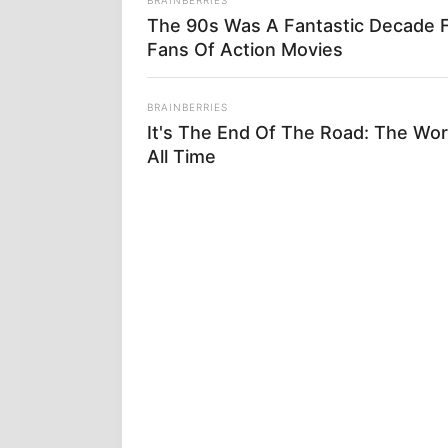
The 90s Was A Fantastic Decade 
Fans Of Action Movies
BRAINBERRIES
It's The End Of The Road: The Wor
All Time
Qatargate: Έ
είναι ραγδαί
πόθεν έσχες τ
καπνός χωρίς
ενδιαφέρουσες
τώρα;; Μήπως
ασυλίας των 