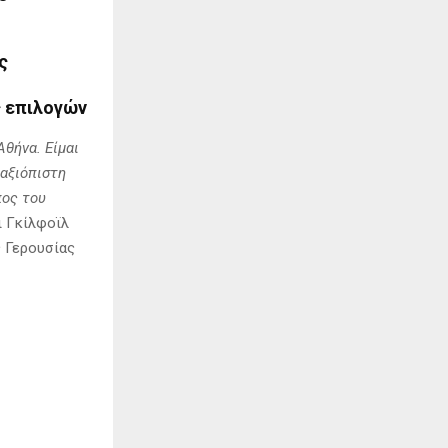
ς
ς επιλογών
θήνα. Είμαι
αξιόπιστη
πος του
ι Γκίλφοϊλ
ς Γερουσίας