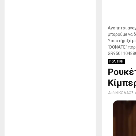
Αγαπητοί αναγ
μπορούμε να δ
Υποστήριξέ μα
“DONATE” παρα
GR950110488
ΠΟΛΙΤΙΚΗ
Ρουκέτ
Κίμπε
Από
ΝΙΚΟΛΑΟΣ 