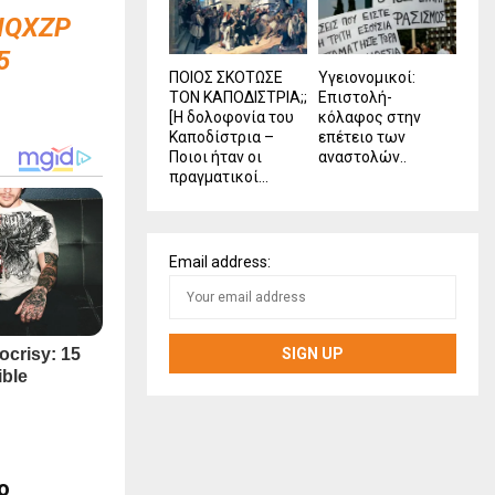
IQXZP
5
ΠΟΙΟΣ ΣΚΟΤΩΣΕ
Υγειονομικοί:
ΤΟΝ ΚΑΠΟΔΙΣΤΡΙΑ;;
Επιστολή-
[Η δολοφονία του
κόλαφος στην
Καποδίστρια –
επέτειο των
Ποιοι ήταν οι
αναστολών..
πραγματικοί...
Email address:
ο