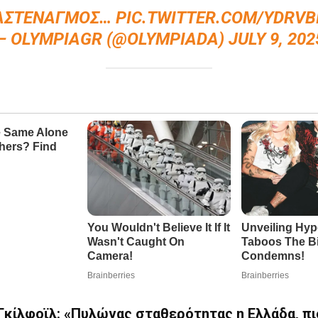
ΑΣΤΕΝΑΓΜΌΣ…
PIC.TWITTER.COM/YDRVB
— OLYMPIAGR (@OLYMPIADA)
JULY 9, 202
Γκίλφοϊλ: «Πυλώνας σταθερότητας η Ελλάδα, πι