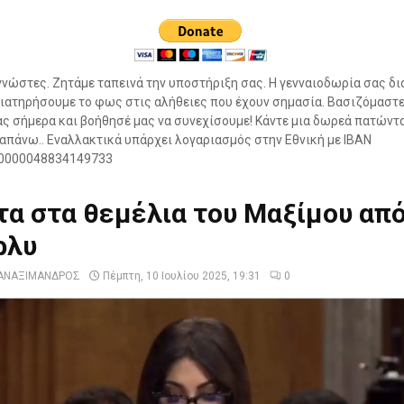
νώστες. Ζητάμε ταπεινά την υποστήριξη σας. Η γενναιοδωρία σας δι
ιατηρήσουμε το φως στις αλήθειες που έχουν σημασία. Βασιζόμαστε
ς σήμερα και βοήθησέ μας να συνεχίσουμε! Κάντε μια δωρεά πατώντ
πάνω.. Εναλλακτικά υπάρχει λογαριασμός στην Εθνική με IBAN
0000048834149733
α στα θεμέλια του Μαξίμου από
ρλυ
ΑΝΑΞΙΜΑΝΔΡΟΣ
Πέμπτη, 10 Ιουλίου 2025, 19:31
0