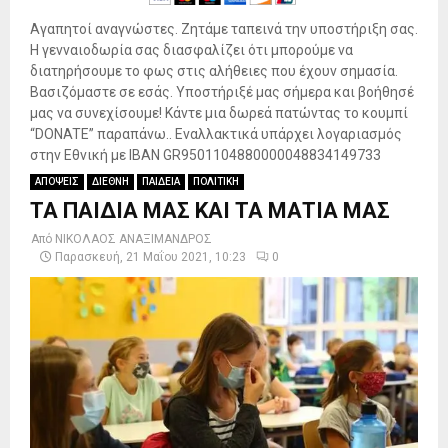
Αγαπητοί αναγνώστες. Ζητάμε ταπεινά την υποστήριξη σας.
Η γενναιοδωρία σας διασφαλίζει ότι μπορούμε να
διατηρήσουμε το φως στις αλήθειες που έχουν σημασία.
Βασιζόμαστε σε εσάς. Υποστήριξέ μας σήμερα και βοήθησέ
μας να συνεχίσουμε! Κάντε μια δωρεά πατώντας το κουμπί
“DONATE” παραπάνω.. Εναλλακτικά υπάρχει λογαριασμός
στην Εθνική με IBAN GR9501104880000048834149733
ΑΠΟΨΕΙΣ
ΔΙΕΘΝΗ
ΠΑΙΔΕΙΑ
ΠΟΛΙΤΙΚΗ
ΤΑ ΠΑΙΔΙΑ ΜΑΣ ΚΑΙ ΤΑ ΜΑΤΙΑ ΜΑΣ
Από
ΝΙΚΟΛΑΟΣ ΑΝΑΞΙΜΑΝΔΡΟΣ
Παρασκευή, 21 Μαΐου 2021, 10:23
0