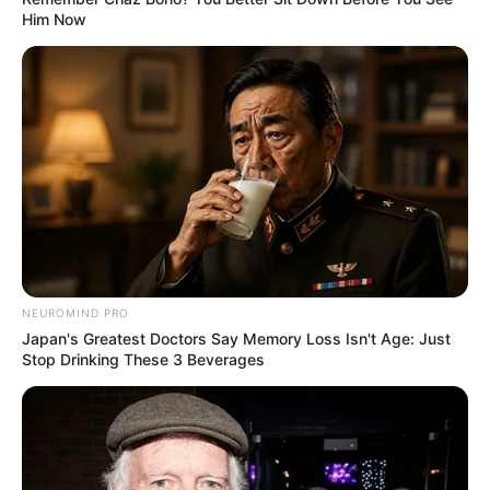
Him Now
Συνέντευξη Alexander Dugin
ΕΠΕΙΓΟΝ: Στην απόφαση
σχολιάζοντας τον λόγο
ΑΠΑΓΟΡΕΥΣΗΣ rapid test από
Πούτιν: Είναι η έναρξη της
τον Ε.Ο.Φ αναγράφεται
Νικηφόρας...
καθαρά ότι...
Email address:
NEUROMIND PRO
Japan's Greatest Doctors Say Memory Loss Isn't Age: Just
Stop Drinking These 3 Beverages