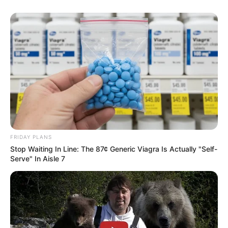
Η Moderna μηνύει τους
Η omertà της Covid
αντιπάλους της της Big
Pharma για τις
πατέντες εμβολίων
FRIDAY PLANS
Stop Waiting In Line: The 87¢ Generic Viagra Is Actually "Self-
Serve" In Aisle 7