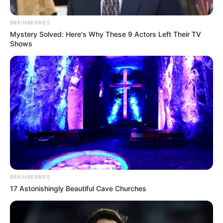
ΥΠΕΡΒΑΤΙΚΟ
BRAINBERRIES
ΘΑ ΜΑΘΕΙΣ ΤΗΝ ΑΛΗΘΕΙΑ….. ΚΑΙ Η
Mystery Solved: Here's Why These 9 Actors Left Their TV
Shows
ΑΛΗΘΕΙΑ ΘΑ ΣΕ ΕΛΕΥΘΕΡΩΣΕΙ
ΘΑ ΜΑΘΕΙΣ ΤΗΝ ΑΛΗΘΕΙΑ….. ΚΑΙ Η ΑΛΗΘΕΙΑ ΘΑ ΣΕ
ΕΛΕΥΘΕΡΩΣΕΙ… Κάτω από την Αλάσκα, κοντά στο όρος
Ντενάλι, βρίσκεται μια τεράστια Μαύρη Πυραμίδα και
αρχαία...
BRAINBERRIES
17 Astonishingly Beautiful Cave Churches