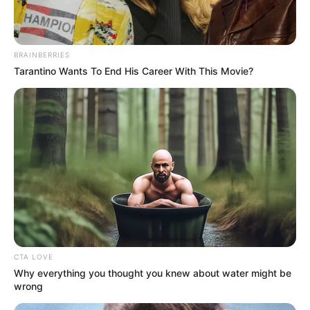
FACEBOOK
ΑΡΈΣΕΙ
YOUTUBE
ΕΓΓΡΑΦΕΊΤΕ
BRAINBERRIES
Tarantino Wants To End His Career With This Movie?
EMAIL
ΑΚΟΛΟΥΘΉΣΤΕ
CTA LOVE
Why everything you thought you knew about water might be
wrong