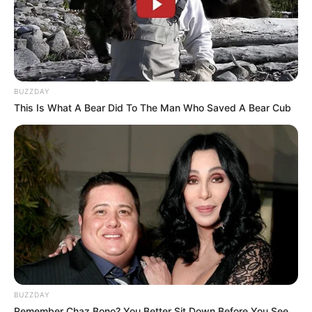
Ο Υπόγειος Πόλεμος είναι γεγονός.. Το
κυνήγι είναι σε εξέλιξη
Τετάρτη, 5 Οκτωβρίου 2022, 21:39
Ο Υπόγειος Πόλεμος είναι γεγονός.....
BUZZDAY
This Is What A Bear Did To The Man Who Saved A Bear Cub
Κεντρικό Ισραηλιτικό
ΑΠΟΚΑΛΥΨΗ ΤΩΡΑ. ΗΡΘΕ Η
Συμβούλιο: Αντιδρά για την
ΩΡΑ ΤΩΝ ΓΗΙΝΩΝ
προαγωγή της Παγουτέλη
ΑΠΟΚΑΛΥΨΕΩΝ ΛΕΠΤΟ ΠΡΟΣ
στην αντιπροεδρία του...
ΛΕΠΤΟ. Ο...
BUZZDAY
Remember Chaz Bono? You Better Sit Down Before You See