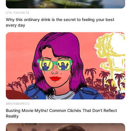
CTA FAVORITE
Why this ordinary drink is the secret to feeling your best
every day
ΔΙΕΘΝΗ
Ρωσικά μαχητικά τζετ ΕΚΔΙΩΞΑΝ 2
αμερικανικά βομβαρδιστικά κοντά στα
σύνορά τους στην Αρκτική
Ρωσικά μαχητικά τζετ ΕΚΔΙΩΞΑΝ 2 αμερικανικά
βομβαρδιστικά κοντά στα σύνορά τους στην Αρκτική… Η
Ρωσία ισχυρίστηκε την Κυριακή, 21 Ιουλίου, ότι τα
πολεμικά της αεροσκάφη αναχαίτησαν...
BRAINBERRIES
Busting Movie Myths! Common Clichés That Don't Reflect
Reality