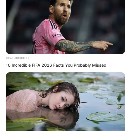
ΔΙΕΘΝΗ
Το «Joint Viking 2025» του ΝΑΤΟ και η
αυξανόμενη στρατηγική σημασία της
Αρκτικής
Το «Joint Viking 2025» του ΝΑΤΟ και η αυξανόμενη
BRAINBERRIES
στρατηγική σημασία της Αρκτικής… Η Ρωσία σίγουρα δεν
10 Incredible FIFA 2026 Facts You Probably Missed
βρίσκεται σε κίνδυνο στην Αρκτική. Ωστόσο, είναι σαφές...