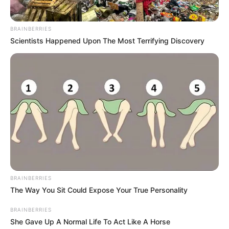
Η Ρωσία κινητοποίησε το πυρηνικό
BRAINBERRIES
Scientists Happened Upon The Most Terrifying Discovery
υποβρύχιο «K-329 Belgorod» για να
δοκιμάσει την...
Δευτέρα, 3 Οκτωβρίου 2022, 12:38
Η Ρωσία κινητοποίησε το πυρηνικό...
ΕΠΙΚΟΙΝΩΝΙΑ ΑΝΩΘΕΝ. ΠΩΣ
Από το 1867 ξέρουν ότι η
ΓΙΝΕΤΑΙ. ΟΔΗΓΙΕΣ ΓΙΑ
Ελλάδα έχει πολύ πετρέλαιο
BRAINBERRIES
ΑΡΧΑΡΙΟΥΣ ΑΛΛΑ ΚΑΙ
σύμφωνα με...
The Way You Sit Could Expose Your True Personality
ΣΥΜΒΟΥΛΕΣ ΓΙΑ
ΠΡΟΧΩΡΗΜΕΝΟΥΣ.
BRAINBERRIES
She Gave Up A Normal Life To Act Like A Horse