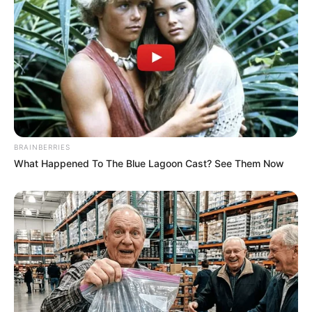
ΝΙΚΟΛΑΟΣ ΑΝΑΞΙΜΑΝΔΡΟΣ. Aπαγορεύεται η αναπαραγωγή, η
αναδημοσίευση και η τροποποίησή τους χωρίς προηγούμενη
γραπτή άδεια του δημιουργού τους. Με επιφύλαξη κάθε νόμιμου
δικαιώματος. Διαβάστε την
Πολιτική Απορρήτου
του website πριν
να το χρησιμοποιήσετε, καθώς χρησιμοποιώντας το την
αποδέχεστε. Ο ιστότοπος διατηρεί το δικαίωμα να τροποποιήσει
τους όρους χρήσης.
Επικοινωνήστε μαζί μας:
nikolaosgeor@gmail.com
BRAINBERRIES
What Happened To The Blue Lagoon Cast? See Them Now
@2022 - nikolaosanaximandros.gr. All Right Reserved. Designed and
Developed by
Web Technical