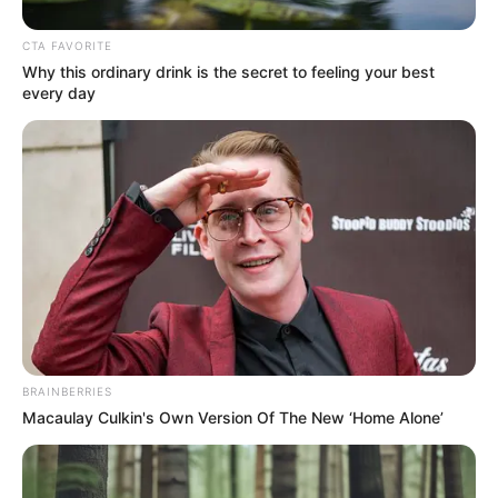
CTA FAVORITE
Why this ordinary drink is the secret to feeling your best
every day
ΔΗΜΟΦΙΛΗ ΑΡΘΡΑ
BRAINBERRIES
Macaulay Culkin's Own Version Of The New ‘Home Alone’
Η Ρωσία κινητοποίησε το πυρηνικό
υποβρύχιο «K-329 Belgorod» για να