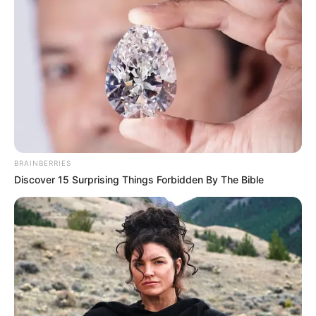
Κεντρικό Ισραηλιτικό
ΑΠΟΚΑΛΥΨΗ ΤΩΡΑ. ΗΡΘΕ Η
Συμβούλιο: Αντιδρά για την
ΩΡΑ ΤΩΝ ΓΗΙΝΩΝ
προαγωγή της Παγουτέλη
ΑΠΟΚΑΛΥΨΕΩΝ ΛΕΠΤΟ ΠΡΟΣ
στην αντιπροεδρία του...
ΛΕΠΤΟ. Ο...
BRAINBERRIES
Discover 15 Surprising Things Forbidden By The Bible
Συνέντευξη Alexander Dugin
ΕΠΕΙΓΟΝ: Στην απόφαση
σχολιάζοντας τον λόγο
ΑΠΑΓΟΡΕΥΣΗΣ rapid test από
Πούτιν: Είναι η έναρξη της
τον Ε.Ο.Φ αναγράφεται
Νικηφόρας...
καθαρά ότι...