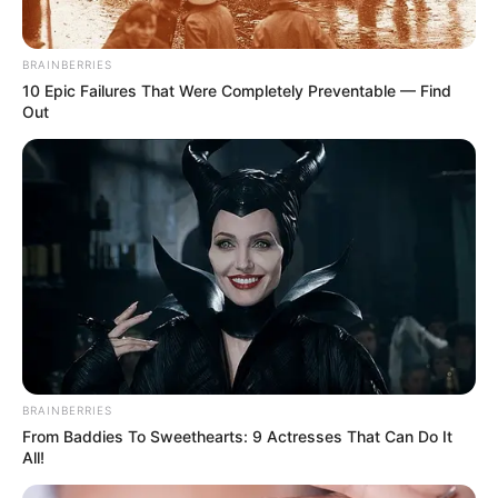
Η Moderna μηνύει τους
Η omertà της Covid
αντιπάλους της της Big
Pharma για τις
BRAINBERRIES
πατέντες εμβολίων
10 Epic Failures That Were Completely Preventable — Find
Out
Ο Υπόγειος Πόλεμος είναι γεγονός.. Το
BRAINBERRIES
κυνήγι είναι σε εξέλιξη
From Baddies To Sweethearts: 9 Actresses That Can Do It
Τετάρτη, 5 Οκτωβρίου 2022, 21:39
All!
Ο Υπόγειος Πόλεμος είναι γεγονός.....