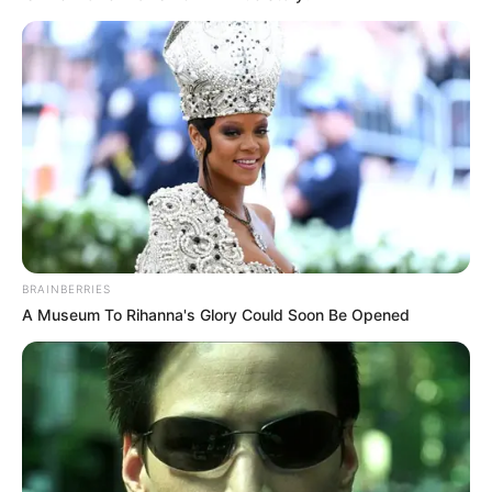
BRAINBERRIES
Υγειονομικοί: Επιστολή-κόλαφος στην
A Museum To Rihanna's Glory Could Soon Be Opened
επέτειο των αναστολών..
Παρασκευή, 2 Σεπτεμβρίου 2022, 15:39
Υγειονομικοί: Επιστολή-κόλαφος στην επέτειο των...