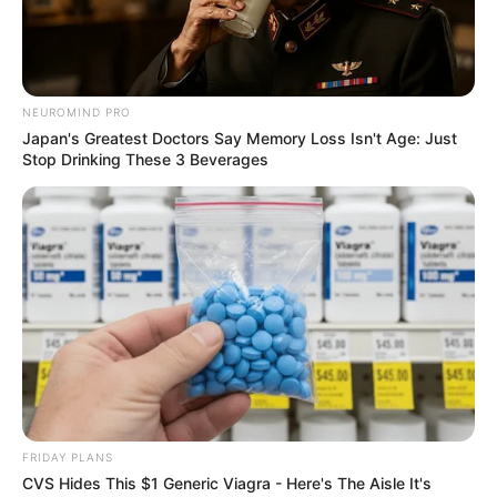
York Times για τις
κλίματος καταδικάζει τον
υποκλοπές στην Ελλάδα –
“γκεμπελικό” συναγερμό για
“Η...
το κλίμα
NEUROMIND PRO
Japan's Greatest Doctors Say Memory Loss Isn't Age: Just
Stop Drinking These 3 Beverages
ΑΙΤΗΜΑ ΑΠΑΓΟΡΕΥΣΗΣ
Αφαίρεση εμφυτεύματος και
ΣΤΗΝ ΔΕΗ Α.Ε ΝΑ ΠΡΟΒΕΙ ΣΕ
βιοτσιπ από τις δυνάμεις
ΔΙΑΚΟΠΗ ΗΛΕΚΤΡΟΔΟΤΗΣΗΣ
του φωτός
Email address:
FRIDAY PLANS
CVS Hides This $1 Generic Viagra - Here's The Aisle It's