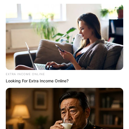
Πόσο πιο χαμηλά θα πέσει
η «Δικαιοσύνη»;
Τρίτη, 5 Ιουλίου 2022, 10:01
EXTRA INCOME ONLINE
Σχόλια Αναξίμανδρου: Πόσο πιο χαμηλά...
Looking For Extra Income Online?
Άρθρο-κόλαφος των New
Κορυφαίος επιστήμονας του