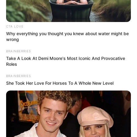
ΕΠΑΦΗ ΜΕ ΤΟΝ ΑΝΩΤΕΡΟ ΕΑΥΤΟ ΜΑΣ……. ΘΑ
ΜΠΟΡΟΥΣΑΜΕ ΠΟΤΕ ΝΑ ΤΗΝ ΒΙΩΣΟΥΜΕ;;;;;;; ΚΑΙ ΑΝ ΝΑΙ ΤΙ
ΑΙΣΘΗΜΑΤΑ ΘΑ ΜΑΣ ΠΛΗΜΜΥΡΙΖΑΝ;;;;;; ΠΑΜΕ ΝΑ ΤΟ
ΔΟΥΜΕ ΑΥΤΟ...
CTA LOVE
Why everything you thought you knew about water might be
wrong
BRAINBERRIES
ΚΟΙΝΩΝΙΚΑ ΔΙΚΤΥΑ
Take A Look At Demi Moore's Most Iconic And Provocative
Roles
FACEBOOK
ΑΡΈΣΕΙ
BRAINBERRIES
She Took Her Love For Horses To A Whole New Level
YOUTUBE
ΕΓΓΡΑΦΕΊΤΕ
EMAIL
ΑΚΟΛΟΥΘΉΣΤΕ