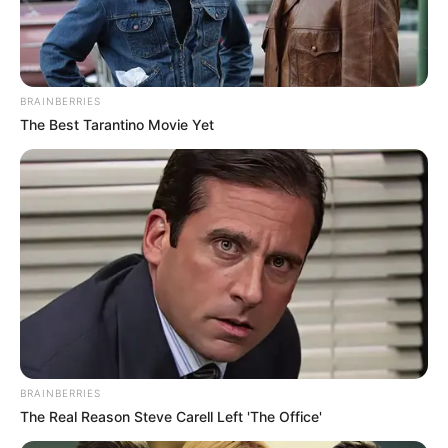
Δεν χρωστάμε σε κανέναν, αυτοί
χρωστούν σε εμάς τα πάντα
Τρίτη, 6 Σεπτεμβρίου 2022, 12:14
Δεν χρωστάμε σε κανέναν, αυτοί...
BRAINBERRIES
The Best Tarantino Movie Yet
Η επιστήμη θα πρέπει να
ΓΙΑΤΙ ΑΠΟΦΑΣΗΣΑ ΝΑ
ανήκει στους ανθρώπους και
ΓΡΑΨΩ
όχι στο Νταβός...
BRAINBERRIES
The Real Reason Steve Carell Left 'The Office'