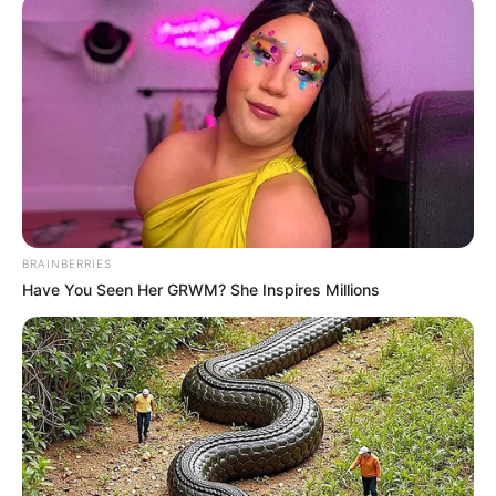
Όλα τα κείμενα και οι εικόνες είναι πνευματική ιδιοκτησία του
ΝΙΚΟΛΑΟΣ ΑΝΑΞΙΜΑΝΔΡΟΣ. Aπαγορεύεται η αναπαραγωγή, η
αναδημοσίευση και η τροποποίησή τους χωρίς προηγούμενη
γραπτή άδεια του δημιουργού τους. Με επιφύλαξη κάθε νόμιμου
δικαιώματος. Διαβάστε την
Πολιτική Απορρήτου
του website πριν
να το χρησιμοποιήσετε, καθώς χρησιμοποιώντας το την
αποδέχεστε. Ο ιστότοπος διατηρεί το δικαίωμα να τροποποιήσει
τους όρους χρήσης.
BRAINBERRIES
Have You Seen Her GRWM? She Inspires Millions
Επικοινωνήστε μαζί μας:
nikolaosgeor@gmail.com
@2022 - nikolaosanaximandros.gr. All Right Reserved. Designed and
Developed by
Web Technical