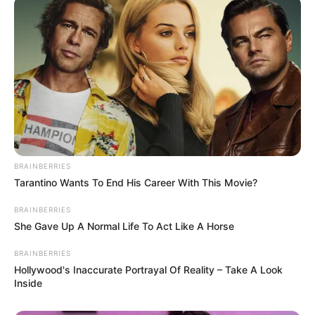
ΠΟΙΟΣ ΣΚΟΤΩΣΕ ΤΟΝ
Υγειονομικοί: Επιστολή-
ΚΑΠΟΔΙΣΤΡΙΑ;;[Η δολοφονία
κόλαφος στην επέτειο των
του Καποδίστρια – Ποιοι
αναστολών..
ήταν οι πραγματικοί...
Email address:
BRAINBERRIES
Tarantino Wants To End His Career With This Movie?
BRAINBERRIES
She Gave Up A Normal Life To Act Like A Horse
BRAINBERRIES
Hollywood's Inaccurate Portrayal Of Reality – Take A Look
Inside