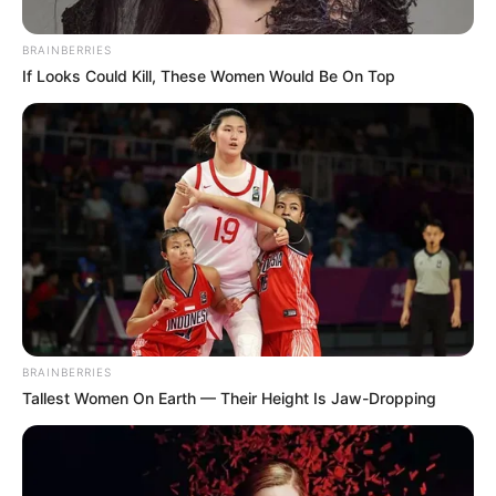
ΚΟΙΝΩΝΙΚΑ ΔΙΚΤΥΑ
BRAINBERRIES
If Looks Could Kill, These Women Would Be On Top
FACEBOOK
ΑΡΈΣΕΙ
YOUTUBE
ΕΓΓΡΑΦΕΊΤΕ
EMAIL
ΑΚΟΛΟΥΘΉΣΤΕ
BRAINBERRIES
Tallest Women On Earth — Their Height Is Jaw-Dropping