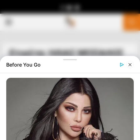
Facebook
Youtube
Telegram
PRIMARY
MENU
Ετικέτα: ΗΛΙΑΣ ΜΟΣΙΑΛΟΣ
Before You Go
ΥΓΕΙΑ
ΤΑ ΜΙΚΡΟΒΙΑ ΔΕΝ ΜΠΟΡΟΥΝ ΝΑ ΜΑΣ
ΒΛΑΨΟΥΝ ΕΑΝ ΤΟ ΠΕΔΙΟ(ΣΩΜΑ)
ΛΕΙΤΟΥΡΓΕΙ ΦΥΣΙΟΛΟΓΙΚΑ
ΜΑΣ ΓΕΜΙΣΑΝ ΜΕ ΦΟΒΟ ΓΙΑ ΕΝΑΝ ΑΟΡΑΤΟ ΙΟ ΠΟΥ ΔΕΝ
ΕΧΟΥΝ ΑΚΟΜΑ ΑΠΟΜΟΝΩΣΕΙ ΚΑΙ ΔΕΝ ΜΑΣ ΕΔΕΙΞΑΝ ΠΟΤΕ
ΠΩΣ ΝΑ ΕΧΟΥΜΕ ΕΝΑ ΛΕΙΤΟΥΡΓΙΚΟ ΚΑΙ ΥΓΕΙΕΣ...