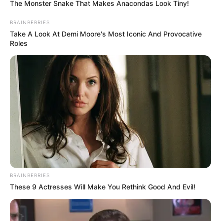
The Monster Snake That Makes Anacondas Look Tiny!
Ισλάμ: μία θρησκεία βασισμένη στο ψέμα και τη
σατανολατρεία… Σε αυτό το άρθρο, αποκαλύπτουμε
BRAINBERRIES
στοιχεία μέσα από τα ιερά βιβλία των μουσουλμάνων που
Take A Look At Demi Moore's Most Iconic And Provocative
Roles
αποδεικνύουν τη...
BRAINBERRIES
These 9 Actresses Will Make You Rethink Good And Evil!
ΑΠΟΨΕΙΣ
ΙΣΤΟΡΙΑ
Πως και γιατί επικράτησε ο