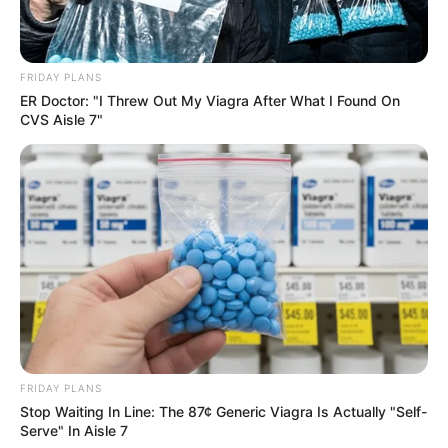
ΑΠΟΨΕΙΣ
ΡΟΗ ΤΩΝ ΑΡΘΡΩΝ
ΒΑΣΙΛΙΑΣ ΚΑΡΟΛΟΣ, ΣΙΩΝΙΣΜΟΣ ΚΑΙ
ΙΣΛΑΜ..
FRIDAY PLANS
ER Doctor: "I Threw Out My Viagra After What I Found On
ΒΑΣΙΛΙΑΣ ΚΑΡΟΛΟΣ, ΣΙΩΝΙΣΜΟΣ ΚΑΙ ΙΣΛΑΜ.. Έχουν περάσει
CVS Aisle 7"
μόνο τρεις εβδομάδες από την άνοδο στον βρετανικό θρόνο
του Καρόλου του τρίτου, ωστόσο κατά τη διάρκεια αυτής...
FRIDAY PLANS
Stop Waiting In Line: The 87¢ Generic Viagra Is Actually "Self-
Serve" In Aisle 7