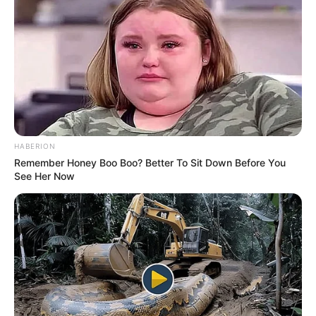
BRICS: Η Ρωσία Και Η Ινδία Δεν
HABERION
Remember Honey Boo Boo? Better To Sit Down Before You
Χρειάζονται Πια Δολάριο ΗΠΑ
See Her Now
Παρασκευή, 2 Σεπτεμβρίου 2022, 19:13
BRICS: Η Ρωσία Και Η...