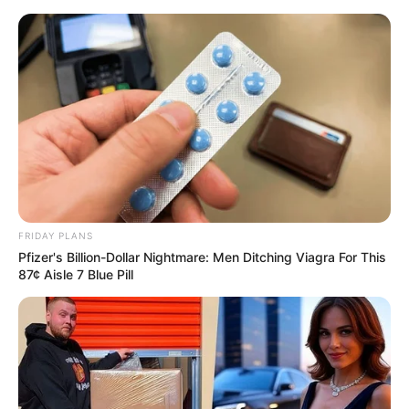
Ο γιος μου Hunter !! Ξεκινάει τον
Σεπτέμβρη η προβολή της ταινίας...
Παρασκευή, 19 Αυγούστου 2022, 15:24
ΘΑ ΓΙΝΕΙ ΧΑMΟΣ – Στις...
FRIDAY PLANS
Pfizer's Billion-Dollar Nightmare: Men Ditching Viagra For This
87¢ Aisle 7 Blue Pill
Η Εξέγερση των Φωτεινών
Βρισκόμαστε Στην
Όντων Κατά Ερπετοειδών
οικονομική άβυσσο;