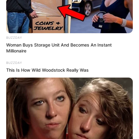
Ανοιχτή επιστολή προς τον
ΑΠΟ ΣΗΜΕΡΑ ΤΙΠΟΤΑ ΔΕΝ
Πρόεδρο της Τουρκικής
ΕΙΝΑΙ ΙΔΙΟ. ΕΝΕΡΓΟΠΟΙΗΣΗ
BUZZDAY
Δημοκρατίας Ρ. Τ. Ερντογάν
ΙΧΩΡ. ΤΑ ΣΗΜΑΔΙΑ ΕΜΦΑΝΗ,
Woman Buys Storage Unit And Becomes An Instant
Η...
Millionaire
BUZZDAY
This Is How Wild Woodstock Really Was
Email address: