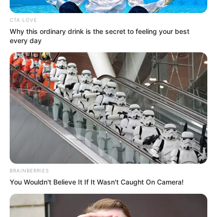
CTA LOVE
Why this ordinary drink is the secret to feeling your best
every day
ΔΙΕΘΝΗ
Ισλαμιστική τρομοκρατική επίθεση στη
BRAINBERRIES
Ρωσία που βρωμάει “Δύση”
You Wouldn't Believe It If It Wasn't Caught On Camera!
Ισλαμιστική τρομοκρατική επίθεση στη Ρωσία που βρωμάει
“Δύση”… Δεκάδες οι νεκροί από την επίθεση του Ισλαμικού
Κράτους στην Ρωσία – νεκρός ορθόδοξος ιερέας