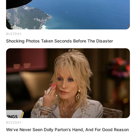
Ενσωματωμένο Καπιταλισμό Με...
ΚΟΙΝΩΝΙΚΑ ΔΙΚΤΥΑ
BUZZDAY
Shocking Photos Taken Seconds Before The Disaster
FACEBOOK
ΑΡΈΣΕΙ
YOUTUBE
ΕΓΓΡΑΦΕΊΤΕ
EMAIL
ΑΚΟΛΟΥΘΉΣΤΕ
BUZZDAY
We’ve Never Seen Dolly Parton's Hand, And For Good Reason