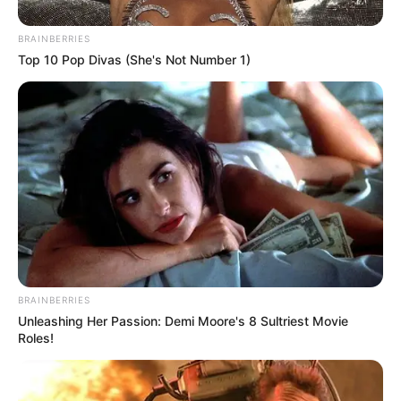
BRAINBERRIES
Top 10 Pop Divas (She's Not Number 1)
ΑΠΟΨΕΙΣ
Οι γυναίκες πρέπει να φοβούνται την
ΛΟΑΤΚΙ Δύση, όχι τη μουσουλμανική
Aνατολή
Οι γυναίκες πρέπει να φοβούνται την ΛΟΑΤΚΙ Δύση, όχι τη
μουσουλμανική Aνατολή… Το μέρος όπου οι δυτικές
BRAINBERRIES
γυναίκες θα πρέπει να φοβούνται την πιθανότητα να...
Unleashing Her Passion: Demi Moore's 8 Sultriest Movie
Roles!