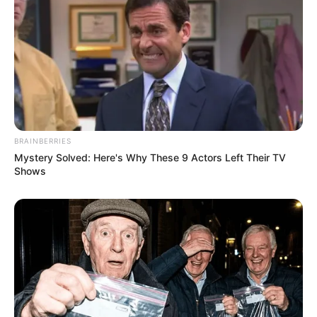
χριστιανισμός; Κάτι παρόμοιο έγινε και
με το Ισλάμ..
Πως και γιατί επικράτησε ο χριστιανισμός; Πως ένα μικρό,
περιθωριακό κίνημα στην Ιουδαία, εξελίχθηκε από τις
αρχές του 4ου αιώνα σε θρησκεία και ιδεολογία,
κατακτώντας...
BRAINBERRIES
Mystery Solved: Here's Why These 9 Actors Left Their TV
Shows