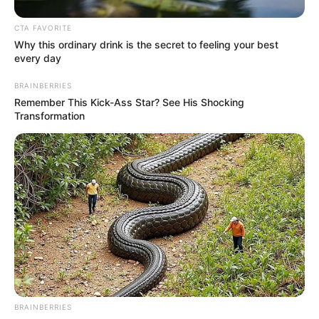
«Συναγερμός» στην Δύση! Τι είναι το Hudna και πώς μπορεί
να απειλήσει την ζωή όπως την ξέραμε… Τι αναφέρει
CTA FAVORITE
γυναίκα που έχει ζήσει το Ισλάμ. Σε...
Why this ordinary drink is the secret to feeling your best
every day
BRAINBERRIES
Remember This Kick-Ass Star? See His Shocking
Transformation
ΑΠΟΨΕΙΣ
ΙΣΤΟΡΙΑ
Ισλάμ: μία θρησκεία βασισμένη στο ψέμα
και τη σατανολατρεία (ανάλυση)
BRAINBERRIES