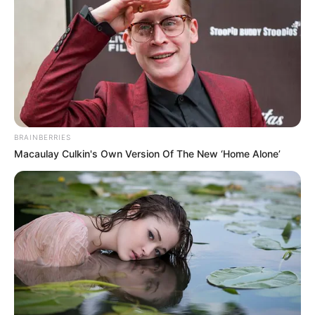
Αναγνωρίστηκαν οι...
BRAINBERRIES
Macaulay Culkin's Own Version Of The New ‘Home Alone’
ΑΠΟΨΕΙΣ
«Συναγερμός» στην Δύση! Τι είναι το
Hudna και πώς μπορεί να απειλήσει την
ζωή όπως την ξέραμε.