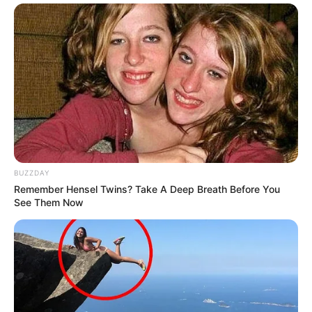
ΙΣΤΟΡΙΑ
ΠΛΑΤΕΙΑ ΜΑΡΚΟΥ ΜΠΟΤΣΑΡΗ ΣΤΟ
ΣΤΡΑΝΣΒΟΥΡΓΟ & ΟΜΩΝΥΜΗ ΟΔΟΣ ΣΤΟ
ΠΑΡΙΣΙ!
ΚΑΙ ΟΜΩΣ……ΥΠΑΡΧΕΙ ΠΛΑΤΕΙΑ ΜΑΡΚΟΥ ΜΠΟΤΣΑΡΗ ΣΤΟ
ΣΤΡΑΝΣΒΟΥΡΓΟ ΚΑΙ ΟΔΟΣ ΜΑΡΚΟΥ ΜΠΟΤΣΑΡΗ ΣΤΟ
ΠΑΡΙΣΙ……. Μπορεί στην Ελλάδα οι ηρωικοί αγώνες των
Σουλιωτών να έχουν ξεχασθεί και...
BUZZDAY
Remember Hensel Twins? Take A Deep Breath Before You
See Them Now
ΔΙΕΘΝΗ
ΟΙ ΜΕΓΑΛΕΣ ΕΠΙΧΕΙΡΗΣΕΙΣ ΜΠΟΡΕΙ
ΤΕΛΙΚΑ ΝΑ ΒΡΗΚΑΝ ΘΡΗΣΚΕΙΑ
ΟΙ ΜΕΓΑΛΕΣ ΕΠΙΧΕΙΡΗΣΕΙΣ μπορεί τελικά να βρήκαν
θρησκεία. Στις 8 Δεκεμβρίου, μια συμμαχία οικονομικών
αρχηγών ανακοίνωσε την έναρξη του Συμβουλίου για τον