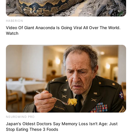
Το Judicial Watch
ΚΑΝΕΝΑΣ ΑΠΟ ΑΥΤΟΥΣ ΠΟΥ
αποκαλύπτει το σχέδιο
ΕΤΡΕΞΑΝ ΤΗΝ ΑΤΖΕΝΤΑ ΤΟΥ
προπαγάνδας της
ΚΟΡΟΝΑ ΔΕΝ ΜΠΟΡΕΙ ΝΑ...
κυβέρνησης Μπάιντεν για
HABERION
την...
Video Of Giant Anaconda Is Going Viral All Over The World.
Watch
ΥΒΡΙΣ ΑΤΙΣ ΝΕΜΕΣΙΣ ΤΙΣΙΣ. Η
Εφημερίδες και ΜΜΕ που
ΕΛΛΗΝΙΚΗ ΗΘΙΚΗ.
χρηματοδοτούνται από τον
George Soros
NEUROMIND PRO
Japan's Oldest Doctors Say Memory Loss Isn't Age: Just
Stop Eating These 3 Foods