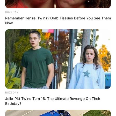
BUZZDAY
Remember Hensel Twins? Grab Tissues Before You See Them
Now
Όλα τα κείμενα και οι εικόνες είναι πνευματική ιδιοκτησία του
ΝΙΚΟΛΑΟΣ ΑΝΑΞΙΜΑΝΔΡΟΣ. Aπαγορεύεται η αναπαραγωγή, η
αναδημοσίευση και η τροποποίησή τους χωρίς προηγούμενη
γραπτή άδεια του δημιουργού τους. Με επιφύλαξη κάθε νόμιμου
δικαιώματος. Διαβάστε την
Πολιτική Απορρήτου
του website πριν
να το χρησιμοποιήσετε, καθώς χρησιμοποιώντας το την
αποδέχεστε. Ο ιστότοπος διατηρεί το δικαίωμα να τροποποιήσει
τους όρους χρήσης.
Επικοινωνήστε μαζί μας:
nikolaosgeor@gmail.com
BUZZDAY
Jolie-Pitt Twins Turn 18: The Ultimate Revenge On Their
Birthday?