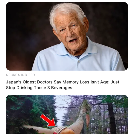
ΙΣΤΟΡΙΑ
ΡΟΗ ΤΩΝ ΑΡΘΡΩΝ
Ο ΙΣΛΑΜΙΚΟΣ ΠΑΡΑΔΕΙΣΟΣ
Ο ΙΣΛΑΜΙΚΟΣ ΠΑΡΑΔΕΙΣΟΣ.. Κατά τη μουσουλμανική
παράδοση ο Αρχάγγελος Γαβριήλ δεν ε­νήργησε τα δέοντα
μόνο επί της Παρθένου Μαρίας, αλλά και επί της Αμινάχ, ή...
NEUROMIND PRO
Japan's Oldest Doctors Say Memory Loss Isn't Age: Just
Stop Drinking These 3 Beverages