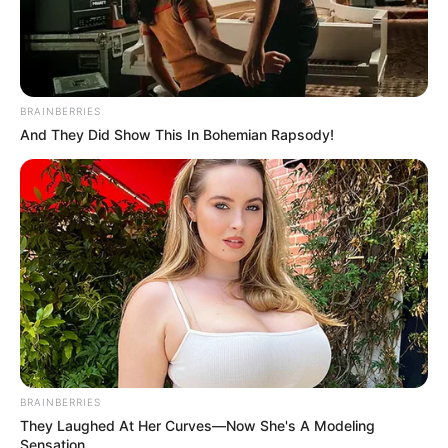
BRAINBERRIES
And They Did Show This In Bohemian Rapsody!
BRAINBERRIES
They Laughed At Her Curves—Now She's A Modeling
Sensation