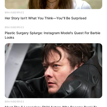
Διέρρευσε η κρίσιμη
Μια σημαντική και δίκαιη
συμφωνία ΕΕ – Pfizer
ανάλυση της ομιλίας του
Πούτιν.. Ο οποίος δεν...
BRAINBERRIES
Her Story Isn't What You Think—You''ll Be Surprised
BRAINBERRIES
Plastic Surgery Splurge: Instagram Model's Quest For Barbie
Looks
ΙΡΙΔΙΖΟΝΤΕΣ ΘΩΡΑΚΕΣ ΠΟΛΕΜΙΣΤΩΝ
ΑΝΤΑΝΑΚΛΟΥΝ ΤΟ ΦΩΣ ΣΤΟ ΣΤΕΡΕΩΜΑ
ΚΑΙ ΣΦΡΑΓΙΖΟΥΝ ΤΗΝ ΝΥΧΤΑ.
Δευτέρα, 24 Μαΐου 2021, 14:02
BRAINBERRIES
ΤΟ ΦΩΣ ΗΡΘΕ ΓΙΑ ΝΑ...