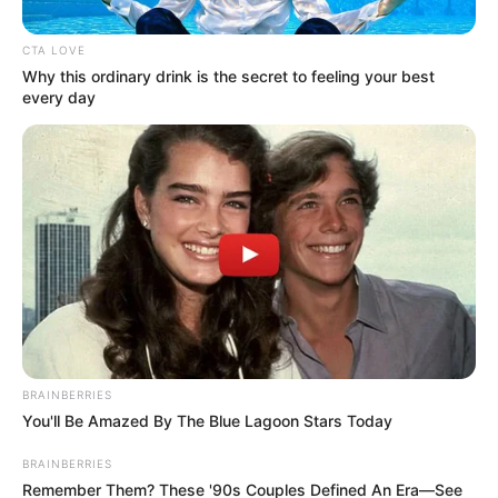
ΑΠΟΨΕΙΣ
ΡΟΗ ΤΩΝ ΑΡΘΡΩΝ
CTA LOVE
ΚΛΙΜΑΤΙΚΗ ΑΛΛΑΓΗ: ΚΑΝΕΙ ΡΟΜΠΑ ΤΟ
Why this ordinary drink is the secret to feeling your best
every day
ΑΦΗΓΗΜΑ ΤΗΣ ΚΛΙΜΑΤΙΚΗΣ ΑΛΛΑΓΗΣ
ΕΛΒΕΤΟΣ ΚΛΙΜΑΤΟΛΟΓΟΣ
ΚΛΙΜΑΤΙΚΗ ΑΛΛΑΓΗ: ΚΑΝΕΙ ΡΟΜΠΑ ΤΟ ΑΦΗΓΗΜΑ ΤΗΣ
ΚΛΙΜΑΤΙΚΗΣ ΑΛΛΑΓΗΣ ΕΛΒΕΤΟΣ ΚΛΙΜΑΤΟΛΟΓΟΣ, ΕΣΤΩ ΚΑΙ
ΑΘΕΛΑ ΤΟΥ… Ο ΟΠΟΙΟΣ ΚΛΙΜΑΤΟΛΟΓΟΣ ΜΑΣ ΠΕΡΙΓΡΑΦΕΙ
ΠΩΣ ΤΟ ΕΤΟΣ 1540 ΜΧ...
ΚΟΙΝΩΝΙΚΑ ΔΙΚΤΥΑ
BRAINBERRIES
You'll Be Amazed By The Blue Lagoon Stars Today
FACEBOOK
ΑΡΈΣΕΙ
BRAINBERRIES
YOUTUBE
ΕΓΓΡΑΦΕΊΤΕ
Remember Them? These '90s Couples Defined An Era—See