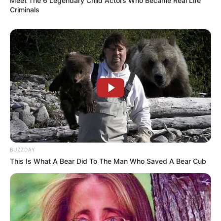
Meet The 6 Legendary Child Actors Who Became Real Life
Criminals
ΕΝΑΣ ΚΟΚΚΙΝΟΣ ΟΚΤΩΒΡΗΣ
Σι και Πούτιν θα
ΞΕΚΙΝΑ.. Επιτέλους
συναντηθούν την επόμενη
μπαίνουμε σε αυτό
εβδομάδα για πρώτη φορά
το_ΓΕΓΟΝΟΣ της ΘΥΕΛΛΑΣ
μετά...
BUZZDAY
This Is What A Bear Did To The Man Who Saved A Bear Cub
BRICS: Η Ρωσία Και Η Ινδία
Το Judicial Watch
Δεν Χρειάζονται Πια Δολάριο
αποκαλύπτει το σχέδιο
ΗΠΑ
προπαγάνδας της
κυβέρνησης Μπάιντεν για