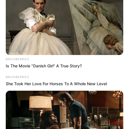
BRAINBERRIES
Is The Movie "Danish Girl" A True Story?
BRAINBERRIES
ΣΠΑΜΕ ΤΟ ΜΑΤΡΙΞ – ΤΟ ΒΙΒΛΙΟ
She Took Her Love For Horses To A Whole New Level