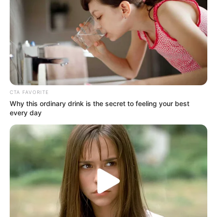
τον λόγο Πούτιν: Είναι η έναρξη της
Νικηφόρας...
Κυριακή, 2 Οκτωβρίου 2022, 13:05
Συνέντευξη Alexander Dugin σχολιάζοντας τον...
CTA FAVORITE
Why this ordinary drink is the secret to feeling your best
every day
ΕΠΕΙΓΟΝ: Στην απόφαση
Έρχεται το μεγαλύτερο κραχ
ΑΠΑΓΟΡΕΥΣΗΣ rapid test από
στη σύγχρονη Ιστορία
τον Ε.Ο.Φ αναγράφεται
καθαρά ότι...