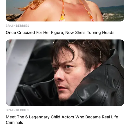
συγκρούσεις συμφερόντων
Κυριακή, 2 Οκτωβρίου 2022, 12:14
Ο ΠΟΥ υπό έλεγχο: παρατυπίες...
BRAINBERRIES
Once Criticized For Her Figure, Now She's Turning Heads
Δεν χρωστάμε σε κανέναν,
Η επιστήμη θα πρέπει να
αυτοί χρωστούν σε εμάς τα
ανήκει στους ανθρώπους και
πάντα
όχι στο Νταβός...
BRAINBERRIES
Meet The 6 Legendary Child Actors Who Became Real Life
ΓΙΑΤΙ ΑΠΟΦΑΣΗΣΑ ΝΑ
ΠΟΙΟΣ ΣΚΟΤΩΣΕ ΤΟΝ
Criminals
ΓΡΑΨΩ
ΚΑΠΟΔΙΣΤΡΙΑ;;[Η δολοφονία