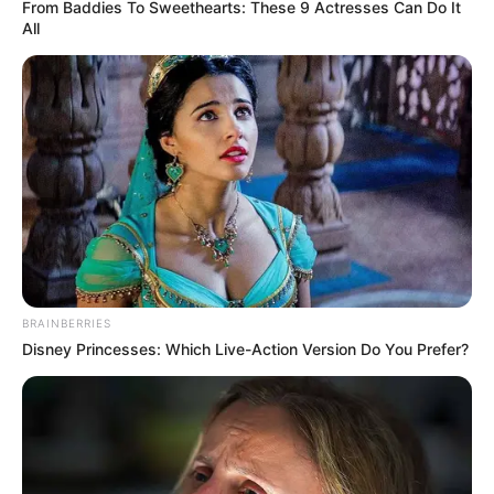
From Baddies To Sweethearts: These 9 Actresses Can Do It
Email address:
All
BRAINBERRIES
Disney Princesses: Which Live-Action Version Do You Prefer?
Όλα τα κείμενα και οι εικόνες είναι πνευματική ιδιοκτησία του
ΝΙΚΟΛΑΟΣ ΑΝΑΞΙΜΑΝΔΡΟΣ. Aπαγορεύεται η αναπαραγωγή, η
αναδημοσίευση και η τροποποίησή τους χωρίς προηγούμενη