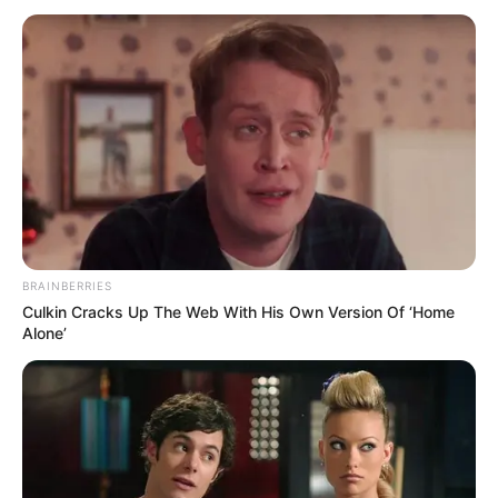
του Καποδίστρια – Ποιοι
ήταν οι πραγματικοί...
BRAINBERRIES
Culkin Cracks Up The Web With His Own Version Of ‘Home
Alone’
Υγειονομικοί: Επιστολή-κόλαφος στην
επέτειο των αναστολών..
Παρασκευή, 2 Σεπτεμβρίου 2022, 15:39
Υγειονομικοί: Επιστολή-κόλαφος στην επέτειο των...