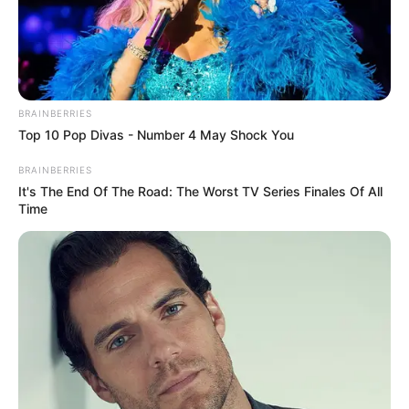
ΔΙΕΘΝΗ
ΡΟΗ ΤΩΝ ΑΡΘΡΩΝ
BRAINBERRIES
Θα γίνει ο τάφος σας Τούρκοι
Top 10 Pop Divas - Number 4 May Shock You
”Θα γίνει ο τάφος σας Τούρκοι” – Οι Κούρδοι
BRAINBERRIES
”ξεβρακώνουν” τις ΤΕΔ – Πανωλεθρία με 29 νεκρούς για την
It's The End Of The Road: The Worst TV Series Finales Of All
Άγκυρα. Συνεχίζεται η αντίσταση των Κούρδων...
Time
ΚΟΙΝΩΝΙΚΑ ΔΙΚΤΥΑ
FACEBOOK
ΑΡΈΣΕΙ
YOUTUBE
ΕΓΓΡΑΦΕΊΤΕ