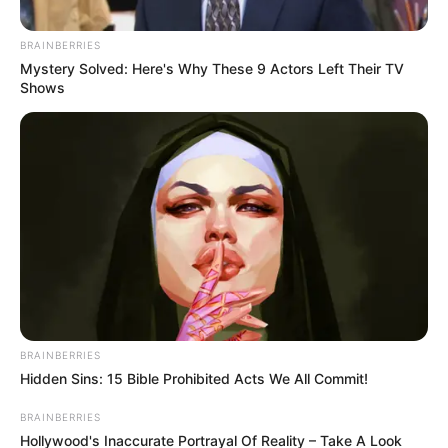
ΔΙΕΘΝΗ
BRAINBERRIES
Χτύπημα Κούρδων Πολεμιστών: Χερσαία
Mystery Solved: Here's Why These 9 Actors Left Their TV
Shows
επίθεση χτύπησε το καθεστώς του Ιράν
από μέσα
Χτύπημα Κούρδων Πολεμιστών: Χερσαία επίθεση χτύπησε
το καθεστώς του Ιράν από μέσα.. Χιλιάδες Κούρδοι μαχητές
με σκληρότητα στη μάχη, με έδρα το βόρειο Ιράκ και...
BRAINBERRIES
Hidden Sins: 15 Bible Prohibited Acts We All Commit!
BRAINBERRIES
Hollywood's Inaccurate Portrayal Of Reality – Take A Look