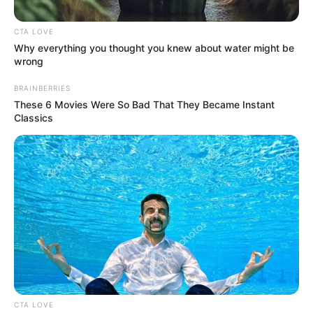
ΑΠΟΨΕΙΣ
CTA LOVE
Τραγωδία Τέμπη: Πολλά τα μυστήρια και
Why everything you thought you knew about water might be
wrong
πως να τα ..αντέξουμε!!!
BRAINBERRIES
Τραγωδία Τέμπη: Πολλά τα μυστήρια που βάζουν σε
These 6 Movies Were So Bad That They Became Instant
σκέψεις τους ακόμα σκεπτόμενους Έλληνες πολίτες…
Classics
Μυστήρια που βγαίνουν συνεχώς στην επιφάνεια και
διαδέχονται ως πληροφορία το...
CTA LOVE