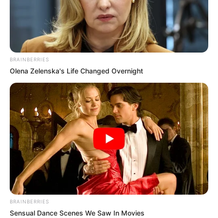
BRAINBERRIES
Olena Zelenska's Life Changed Overnight
ΔΙΕΘΝΗ
ΙΣΤΟΡΙΑ
ΤΑ ΕΛΛΗΝΙΚΑ ΠΑΝΑΡΧΑΙΑ
ΑΠΟΚΡΥΦΙΣΤΙΚΑ ΜΥΣΤΗΡΙΑ ΕΝΑΝΤΙΟΝ
ΤΟΥ ΜΑΤΡΙΞ …….
ΤΑ ΕΛΛΗΝΙΚΑ ΠΑΝΑΡΧΑΙΑ ΑΠΟΚΡΥΦΙΣΤΙΚΑ ΜΥΣΤΗΡΙΑ
ΕΝΑΝΤΙΟΝ ΤΟΥ ΜΑΤΡΙΞ ……. Ο άνθρωπος βρίσκεται μεταξύ
του γήινου και του ουράνιου ηλεκτομαγνητισμού. Ο έλικας
του DNA-RNA, κρύβει μέσα...
BRAINBERRIES
Sensual Dance Scenes We Saw In Movies