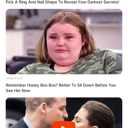
Pick A Ring And Nail Shape To Reveal Your Darkest Secrets!
ΔΗΜΟΦΙΛΗ ΑΡΘΡΑ
HABERION
Remember Honey Boo Boo? Better To Sit Down Before You
See Her Now
Το τέρας που ζει στις υπόγειες στοές
του Αγίου Όρους..
Σάββατο, 17 Σεπτεμβρίου 2022, 16:21
Το τέρας που ζει στις...