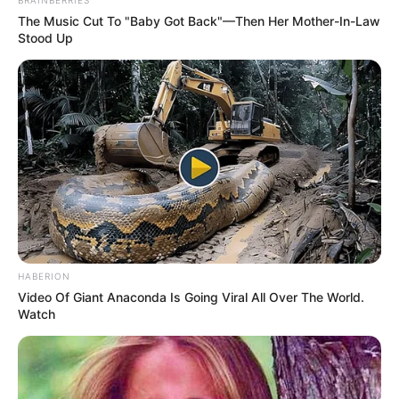
The Music Cut To "Baby Got Back"—Then Her Mother-In-Law
Stood Up
ΛΙΓΑ ΛΟΓΙΑ ΓΙΑ ΜΕΝΑ
Πέμπτη, 22 Οκτωβρίου 2020, 20:06
ΓΕΙΑ ΣΑΣ….ΚΑΛΩΣ ΗΛΘΑΤΕ ΣΤΗΝ ΙΣΤΟΣΕΛΙΔΑ...
HABERION
Video Of Giant Anaconda Is Going Viral All Over The World.
Watch