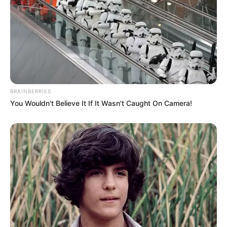
BRAINBERRIES
ΣΠΑΜΕ ΤΟ ΜΑΤΡΙΞ – ΤΟ ΒΙΒΛΙΟ
You Wouldn't Believe It If It Wasn't Caught On Camera!