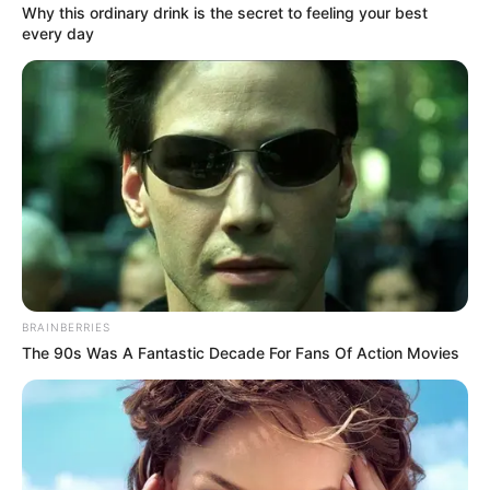
Why this ordinary drink is the secret to feeling your best
every day
ΑΠΟΨΕΙΣ
ΡΟΗ ΤΩΝ ΑΡΘΡΩΝ
10 μυστήρια γύρω από τη «Μόνα Λίζα»
του Λεονάρντο Ντα Βίντσι
10 μυστήρια γύρω από τη «Μόνα Λίζα» του Λεονάρντο Ντα
Βίντσι.. Οι άνθρωποι συχνά λένε, «Μια εικόνα ζωγραφίζει
χίλιες λέξεις». Αν και αυτό ισχύει για τις περισσότερες
φωτογραφίες,...
BRAINBERRIES
The 90s Was A Fantastic Decade For Fans Of Action Movies