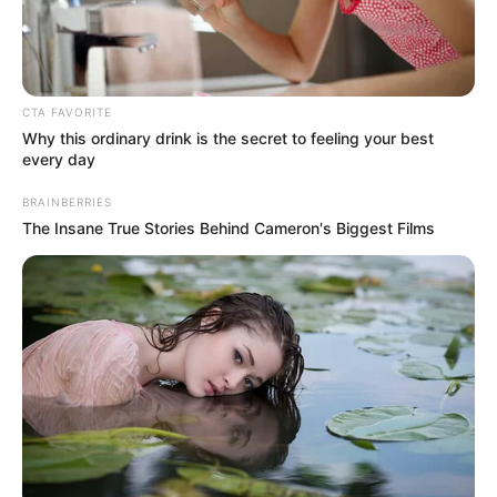
ΝΑ ΒΑΛΕΙΣ ΦΙΛΤΡΟ ΣΤΙΣ ΣΚΕΨΕΙΣ ΤΩΝ
ΑΛΛΩΝ, ΕΑΝ ΘΕΛΕΙΣ ΚΑΤΙ ΝΑ ΠΕΙΣ…….
ΤΕΛΙΚΑ ΕΝΑΣ ΤΡΟΠΟΣ ΥΠΑΡΧΕΙ ΝΑ ΠΕΙΣ ΚΑΤΙ ΜΕΣΑ ΑΠΟ
CTA FAVORITE
ΜΗΝΥΜΑΤΑ ΗΧΟΥ Η ΓΡΑΠΤΟΥ ΛΟΓΟΥ…… ΝΑ ΒΑΛΕΙΣ ΦΙΛΤΡΟ
Why this ordinary drink is the secret to feeling your best
ΣΤΙΣ ΣΚΕΨΕΙΣ ΤΩΝ ΑΛΛΩΝ….. ΕΙΝΑΙ Η ΔΙΑΦΟΡΑ ΣΤΟ...
every day
BRAINBERRIES
The Insane True Stories Behind Cameron's Biggest Films
ΚΟΙΝΩΝΙΚΑ ΔΙΚΤΥΑ
FACEBOOK
ΑΡΈΣΕΙ
YOUTUBE
ΕΓΓΡΑΦΕΊΤΕ
EMAIL
ΑΚΟΛΟΥΘΉΣΤΕ