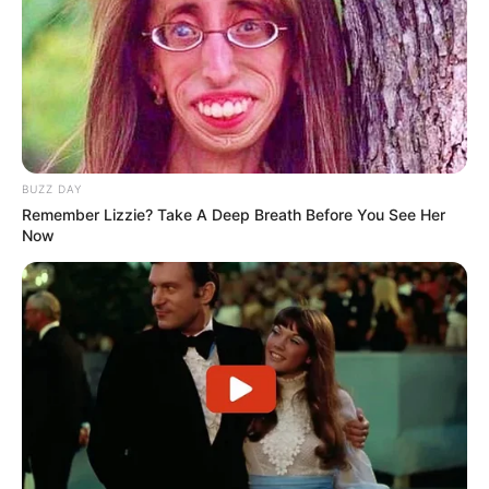
ΑΛΕΞΑΝΔΡΟΣ ΖΕΥΣ Ο
ΕΙΜΑΣΤΕ ΣΤΗΝ ΤΕΛΙΚΗ
ΑΡΧΗΓΟΣ ΤΩΝ ΕΛ. Ο
ΕΥΘΕΙΑ.. ΕΙΝΑΙ ΕΔΩ.. ΕΙΝΑΙ
ΑΠΟΛΥΤΟΣ ΚΥΡΙΑΡΧΟΣ.
ΜΑΖΙ ΜΑΣ, ΜΑΣ
ΕΙΝΑΙ ΕΔΩ, ΕΙΝΑΙ...
ΠΡΟΣΤΑΤΕΥΟΥΝ ΚΑΙ...
BUZZ DAY
Remember Lizzie? Take A Deep Breath Before You See Her
Now
ΕΒΡΑΙΟΙ ΚΑΙ ΕΠΑΝΑΣΤΑΣΕΙΣ….
Ο ΠΟΥ υπό έλεγχο:
παρατυπίες και
συγκρούσεις συμφερόντων
Email address: