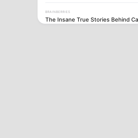
BRAINBERRIES
The Insane True Stories Behind C
BRAINBERRIES
The Most Unexpected Wedding D