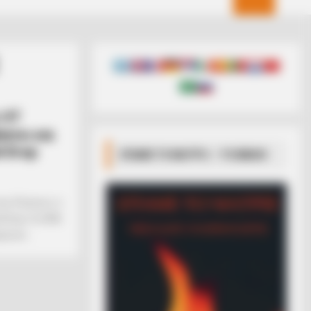
 VT
ίνει και
l Drop
ΣΠΑΜΕ ΤΟ ΜΑΤΡΙΞ – ΤΟ ΒΙΒΛΙΟ
ους Ρώσους τι
l Drop. Οι ΗΠΑ
νουν...