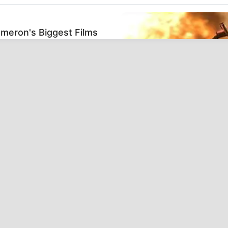
ameron's Biggest Films
BRAINBERRIES
6 Best 90’s Action Movi
BRAIN
ance
Hol