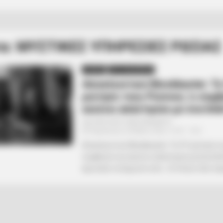
τα: ΜΥΣΤΙΚΕΣ ΥΠΗΡΕΣΙΕΣ ΡΩΣΙΑΣ
ΔΙΕΘΝΗ
ΡΟΗ ΤΩΝ ΑΡΘΡΩΝ
Αποκλειστικό Blockbuster: Το
ρώτησε τους Ρώσους τι συμβα
εκείνοι απάντησαν με ένα Inte
Από
ΝΙΚΟΛΑΟΣ ΑΝΑΞΙΜΑΝΔΡΟΣ
Παρασκευή, 20 Μαΐου 2022, 19:47
0
Αποκλειστικό Blockbuster: Το VT ρώτησε τ
συμβαίνει και εκείνοι απάντησαν με ένα Inte
έμοιαζαν να ξεχνούν κάτι…Οι Ρώσοι δεν παίρ