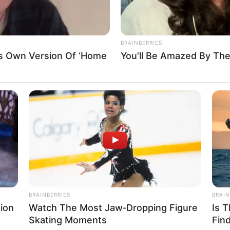
BRAINBERRIES
is Own Version Of ‘Home
You'll Be Amazed By The
BRAINBERRIES
BRAIN
ion
Watch The Most Jaw‑Dropping Figure
Is 
Skating Moments
Fin