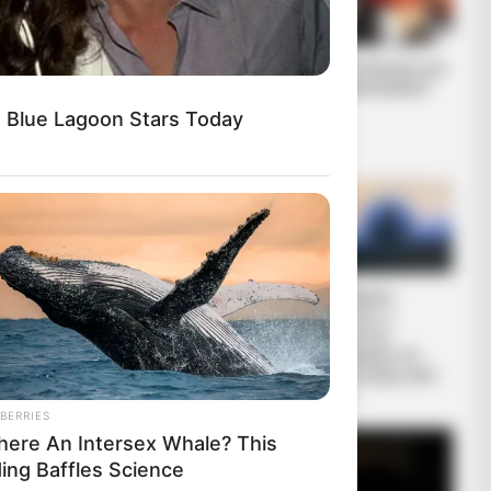
Ανοιχτή επιστολή
Το πετσόκομα των
προς τον Πρόεδρο
“Ellinika Hoaxes!”
της Τουρκικής
 Blue Lagoon Stars Today
Δημοκρατίας Ρ. Τ.
Ερντογάν
Το Κογκρέσο
Ο «Μαύρος
υπονοεί ότι τα UFO
Ιππότης» ο
δεν έχουν
εξωγήινος
ανθρώπινη
δορυφόρος σε
προέλευση
τροχιά γύρω από
τη Γη...
BERRIES
There An Intersex Whale? This
ding Baffles Science