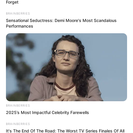
Forget
BRAINBERRIES
ΕΒΡΑΙΟΙ ΚΑΙ ΕΠΑΝΑΣΤΑΣΕΙΣ….
Ο ΠΟΥ υπό έλεγχο:
Sensational Seductress: Demi Moore's Most Scandalous
παρατυπίες και
Performances
συγκρούσεις συμφερόντων
BRAINBERRIES
2025’s Most Impactful Celebrity Farewells
Δεν χρωστάμε σε κανέναν, αυτοί
χρωστούν σε εμάς τα πάντα
BRAINBERRIES
Τρίτη, 6 Σεπτεμβρίου 2022, 12:14
It's The End Of The Road: The Worst TV Series Finales Of All