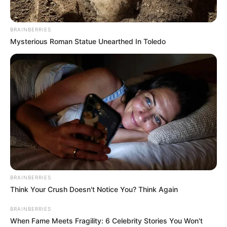
BRAINBERRIES
ΛΙΓΑ ΛΟΓΙΑ ΓΙΑ ΜΕΝΑ
Mysterious Roman Statue Unearthed In Toledo
Πέμπτη, 22 Οκτωβρίου 2020, 20:06
ΓΕΙΑ ΣΑΣ….ΚΑΛΩΣ ΗΛΘΑΤΕ ΣΤΗΝ ΙΣΤΟΣΕΛΙΔΑ...
ΑΛΕΞΑΝΔΡΟΣ ΖΕΥΣ Ο
ΕΙΜΑΣΤΕ ΣΤΗΝ ΤΕΛΙΚΗ
ΑΡΧΗΓΟΣ ΤΩΝ ΕΛ. Ο
ΕΥΘΕΙΑ.. ΕΙΝΑΙ ΕΔΩ.. ΕΙΝΑΙ
ΑΠΟΛΥΤΟΣ ΚΥΡΙΑΡΧΟΣ.
ΜΑΖΙ ΜΑΣ, ΜΑΣ
ΕΙΝΑΙ ΕΔΩ, ΕΙΝΑΙ...
ΠΡΟΣΤΑΤΕΥΟΥΝ ΚΑΙ...
BRAINBERRIES
Think Your Crush Doesn't Notice You? Think Again
BRAINBERRIES
When Fame Meets Fragility: 6 Celebrity Stories You Won't