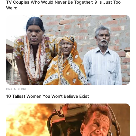
TV Couples Who Would Never Be Together: 9 Is Just Too
ΝΙΚΟΛΑΟΣ ΑΝΑΞΙΜΑΝΔΡΟΣ. Aπαγορεύεται η αναπαραγωγή, η
Weird
αναδημοσίευση και η τροποποίησή τους χωρίς προηγούμενη
γραπτή άδεια του δημιουργού τους. Με επιφύλαξη κάθε νόμιμου
δικαιώματος. Διαβάστε την
Πολιτική Απορρήτου
του website πριν
να το χρησιμοποιήσετε, καθώς χρησιμοποιώντας το την
αποδέχεστε. Ο ιστότοπος διατηρεί το δικαίωμα να τροποποιήσει
τους όρους χρήσης.
Επικοινωνήστε μαζί μας:
nikolaosgeor@gmail.com
BRAINBERRIES
10 Tallest Women You Won't Believe Exist
@2022 - nikolaosanaximandros.gr. All Right Reserved. Designed and
Developed by
Web Technical