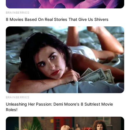
FACEBOOK
ΑΡΈΣΕΙ
BRAINBERRIES
8 Movies Based On Real Stories That Give Us Shivers
YOUTUBE
ΕΓΓΡΑΦΕΊΤΕ
EMAIL
ΑΚΟΛΟΥΘΉΣΤΕ
BRAINBERRIES
Unleashing Her Passion: Demi Moore's 8 Sultriest Movie
Roles!