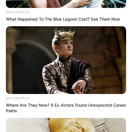
BRAINBERRIES
What Happened To The Blue Lagoon Cast? See Them Now
BRAINBERRIES
Where Are They Now? 9 Ex-Actors Found Unexpected Career
Paths