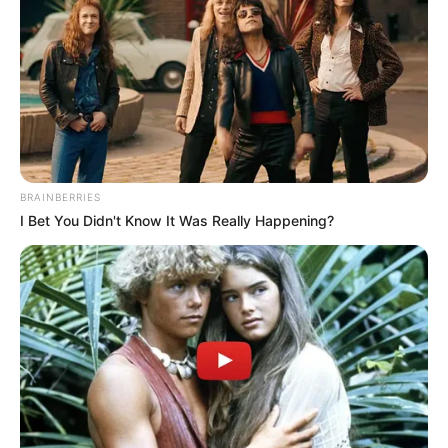
BRAINBERRIES
I Bet You Didn't Know It Was Really Happening?
ΣΠΑΜΕ ΤΟ ΜΑΤΡΙΞ – ΤΟ ΒΙΒΛΙΟ