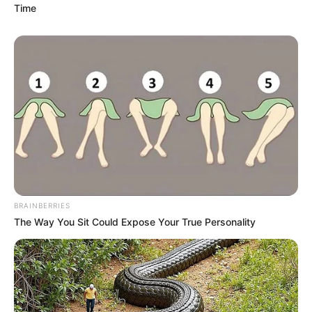
Time
Δεν χρωστάμε σε κανέναν, αυτοί...
Η επιστήμη θα πρέπει να
ΓΙΑΤΙ ΑΠΟΦΑΣΗΣΑ ΝΑ
ανήκει στους ανθρώπους και
ΓΡΑΨΩ
όχι στο Νταβός...
BRAINBERRIES
The Way You Sit Could Expose Your True Personality
ΠΟΙΟΣ ΣΚΟΤΩΣΕ ΤΟΝ
Υγειονομικοί: Επιστολή-
ΚΑΠΟΔΙΣΤΡΙΑ;;[Η δολοφονία
κόλαφος στην επέτειο των
του Καποδίστρια – Ποιοι
αναστολών..
ήταν οι πραγματικοί...