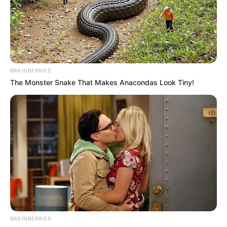
Email address:
BRAINBERRIES
The Monster Snake That Makes Anacondas Look Tiny!
BRAINBERRIES
Όλα τα κείμενα και οι εικόνες είναι πνευματική ιδιοκτησία του