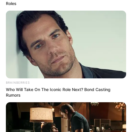
Roles
ΥΠΕΡΒΑΤΙΚΟ
Ανεξήγητα φαινόμενα με δυο ήλιους και
δυο φεγγάρια μας πάνε πίσω στον 7ο
αιώνα
Ανεξήγητα φαινόμενα με δυο ήλιους και δυο φεγγάρια μας
πάνε πίσω στον 7ο αιώνα.. Αφού ο ήλιος έλαμψε για άλλη
μια φορά και όλοι περιμένουν...
BRAINBERRIES
Who Will Take On The Iconic Role Next? Bond Casting
Rumors
ΚΟΙΝΩΝΙΚΑ ΔΙΚΤΥΑ
FACEBOOK
ΑΡΈΣΕΙ