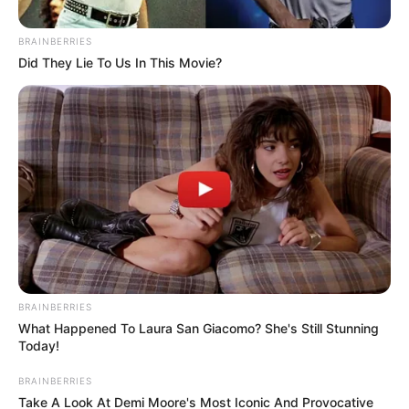
ΥΠΕΡΒΑΤΙΚΟ
BRAINBERRIES
Είστε έτοιμοι να ακούσετε τις
Did They Lie To Us In This Movie?
σοκαριστικές παλαβομάρες μου..; –
Βίντεο
Είστε έτοιμοι να ακούσετε τις σοκαριστικές παλαβομάρες
μου..; Παρακάτω ακολουθούν κάποιες ιδιαίτερες σκέψεις
του φίλου μου ΚΩΣΤΑ-ΤΑΥΡΟΥ από τον Διόδοτο, ο οποίος
όπως λέει και...
BRAINBERRIES
What Happened To Laura San Giacomo? She's Still Stunning
Today!
BRAINBERRIES
Take A Look At Demi Moore's Most Iconic And Provocative