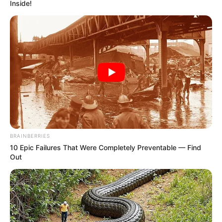
Inside!
Πίσω στον Μεσαίωνα: Η ΕΕ
Οι ουκρανικές αντεπιθέσεις
χωρίς φθηνό ηλεκτρικό
και η ρωσική στρατηγική
ρεύμα, διολισθαίνει στη
που θυμίζει το Κουρσκ- Μια...
φτώχεια...
BRAINBERRIES
10 Epic Failures That Were Completely Preventable — Find
Out
ΛΙΓΑ ΛΟΓΙΑ ΓΙΑ ΜΕΝΑ
Πέμπτη, 22 Οκτωβρίου 2020, 20:06
ΓΕΙΑ ΣΑΣ….ΚΑΛΩΣ ΗΛΘΑΤΕ ΣΤΗΝ ΙΣΤΟΣΕΛΙΔΑ...