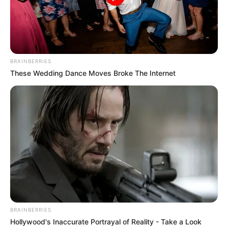
Το τέρας που ζει στις υπόγειες στοές
του Αγίου Όρους..
Σάββατο, 17 Σεπτεμβρίου 2022, 16:21
Το τέρας που ζει στις...
BRAINBERRIES
These Wedding Dance Moves Broke The Internet
Ο πόλεμος στην Ουκρανία
“Αντιεμβολιαστής,
περνάει στην πολύ
ρωσόφιλος, ψεκασμένος”: το
σημαντική αλλά και
τρίπτυχο του σύγχρονου
επικίνδυνη δεύτερη...
πολιτικού επαναστάτη.
BRAINBERRIES
Hollywood's Inaccurate Portrayal of Reality - Take a Look