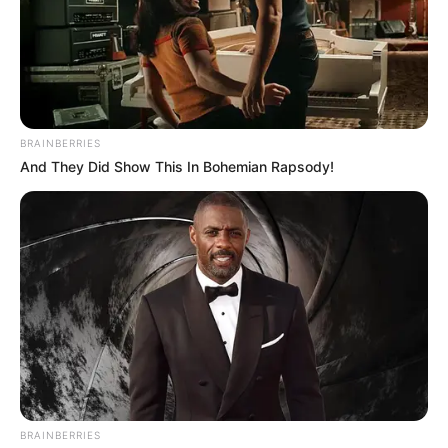
YOUTUBE
ΕΓΓΡΑΦΕΊΤΕ
EMAIL
ΑΚΟΛΟΥΘΉΣΤΕ
BRAINBERRIES
And They Did Show This In Bohemian Rapsody!
BRAINBERRIES