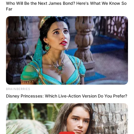
Who Will Be the Next James Bond? Here's What We Know So
Far
BRAINBERRIES
Disney Princesses: Which Live-Action Version Do You Prefer?
ΣΠΑΜΕ ΤΟ ΜΑΤΡΙΞ – ΤΟ ΒΙΒΛΙΟ