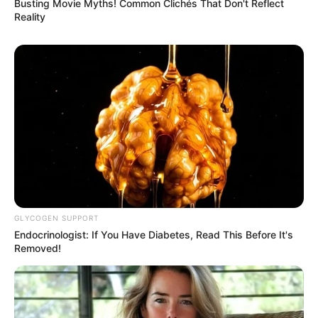
Busting Movie Myths! Common Clichés That Don't Reflect
Reality
Email address:
GLYCOGEN SUPPORT
Endocrinologist: If You Have Diabetes, Read This Before It's
Removed!
Όλα τα κείμενα και οι εικόνες είναι πνευματική ιδιοκτησία του
ΝΙΚΟΛΑΟΣ ΑΝΑΞΙΜΑΝΔΡΟΣ. Aπαγορεύεται η αναπαραγωγή, η