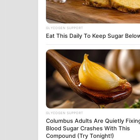
GLYCOGEN SUPPORT
Eat This Daily To Keep Sugar Belo
GLYCOGEN SUPPORT
Columbus Adults Are Quietly Fixin
Blood Sugar Crashes With This
Compound (Try Tonight!)