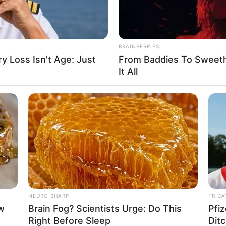
BRAINBERRIES
 Loss Isn't Age: Just
From Baddies To Sweeth
It All
NEURO SHARP
FRIDA
w
Brain Fog? Scientists Urge: Do This
Pfiz
Right Before Sleep
Ditc