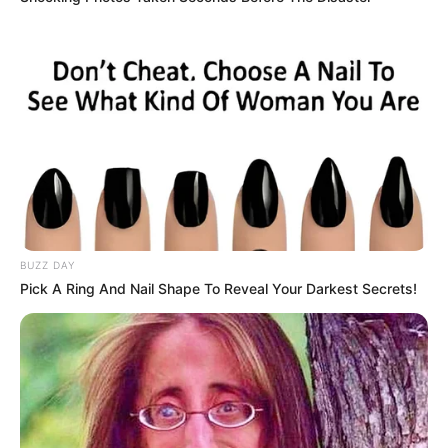
Όλα τα κείμενα και οι εικόνες είναι πνευματική ιδιοκτησία του
ΝΙΚΟΛΑΟΣ ΑΝΑΞΙΜΑΝΔΡΟΣ. Aπαγορεύεται η αναπαραγωγή, η
αναδημοσίευση και η τροποποίησή τους χωρίς προηγούμενη
γραπτή άδεια του δημιουργού τους. Με επιφύλαξη κάθε νόμιμου
δικαιώματος. Διαβάστε την
Πολιτική Απορρήτου
του website πριν
να το χρησιμοποιήσετε, καθώς χρησιμοποιώντας το την
αποδέχεστε. Ο ιστότοπος διατηρεί το δικαίωμα να τροποποιήσει
τους όρους χρήσης.
BUZZ DAY
Επικοινωνήστε μαζί μας:
nikolaosgeor@gmail.com
Pick A Ring And Nail Shape To Reveal Your Darkest Secrets!
@2022 - nikolaosanaximandros.gr. All Right Reserved. Designed and
Developed by
Web Technical