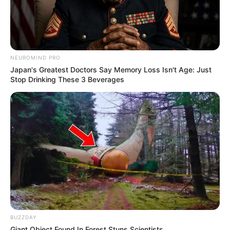
NEUROMIND PRO
Το πετσόκομα των “Ellinika
Ο «Μαύρος Ιππότης» ο
Japan's Greatest Doctors Say Memory Loss Isn't Age: Just
Hoaxes!”
εξωγήινος δορυφόρος σε
Stop Drinking These 3 Beverages
τροχιά γύρω από τη Γη...
BUZZDAY
Giant Object Found In Forest Stuns Scientists