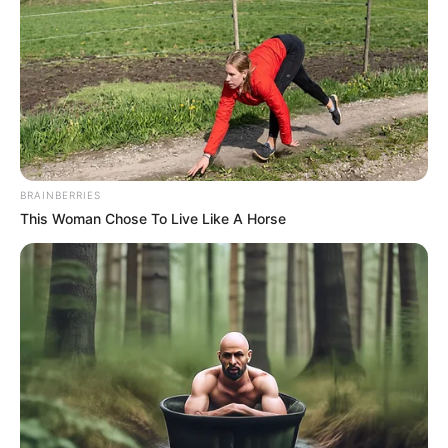
ΚΟΙΝΩΝΙΚΑ ΔΙΚΤΥΑ
FACEBOOK
ΑΡΈΣΕΙ
YOUTUBE
ΕΓΓΡΑΦΕΊΤΕ
EMAIL
ΑΚΟΛΟΥΘΉΣΤΕ
BRAINBERRIES
This Woman Chose To Live Like A Horse