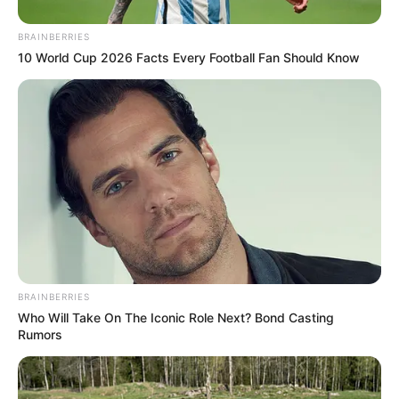
BRAINBERRIES
10 World Cup 2026 Facts Every Football Fan Should Know
ΙΣΤΟΡΙΑ
ΡΟΗ ΤΩΝ ΑΡΘΡΩΝ
ΣΗΜΑΝΤΙΚΕΣ ΕΙΔΗΣΕΙΣ
Επιζήσασα του Ολοκαυτώματος: Το Ποτέ
Ξανά Είναι Τώρα. Εκτός Αν
Αντισταθούμε ‘Ολοι
Επιζήσασα του Ολοκαυτώματος: Το Ποτέ Ξανά Είναι Τώρα.
BRAINBERRIES
Εκτός Αν Αντισταθούμε ‘Ολοι. Το CHD καταγγέλλει τη βία
Who Will Take On The Iconic Role Next? Bond Casting
στις Βρυξέλλες μετά τη διακοπή της συγκέντρωσης κατά...
Rumors