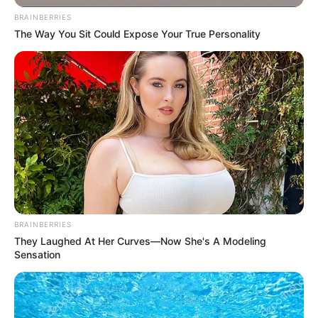
BRAINBERRIES
The Way You Sit Could Expose Your True Personality
ΑΠΟΨΕΙΣ
ΙΣΤΟΡΙΑ
Η Lily Ebert, μια 99χρονη επιζήσασα του
Ολοκαυτώματος μοιράζεται τις
εμπειρίες της από το Auschwitz
Η Lily Ebert, μια 99χρονη επιζήσασα του Ολοκαυτώματος
μοιράζεται τις εμπειρίες της από το Auschwitz.. Μετά το
Auschwitz στη Γερμανία όπου αναγκάστηκε να εργαστεί ως...
BRAINBERRIES
They Laughed At Her Curves—Now She's A Modeling
Sensation