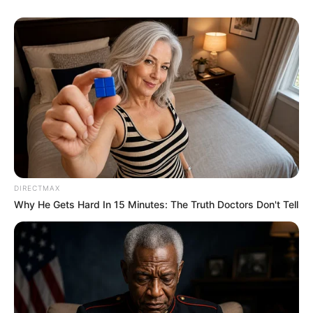
Ανοιχτή επιστολή προς τον Πρόεδρο της
Τουρκικής Δημοκρατίας Ρ. Τ. Ερντογάν
Κυριακή, 2 Οκτωβρίου 2022, 11:20
Ανοιχτή επιστολή προς τον Πρόεδρο...
DIRECTMAX
Why He Gets Hard In 15 Minutes: The Truth Doctors Don't Tell
ΑΠΟ ΣΗΜΕΡΑ ΤΙΠΟΤΑ ΔΕΝ
Το Κογκρέσο υπονοεί ότι τα
ΕΙΝΑΙ ΙΔΙΟ. ΕΝΕΡΓΟΠΟΙΗΣΗ
UFO δεν έχουν ανθρώπινη
ΙΧΩΡ. ΤΑ ΣΗΜΑΔΙΑ ΕΜΦΑΝΗ,
προέλευση
Η...