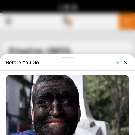
Facebook
Youtube
Telegram
PRIMARY
MENU
Ετικέτα: ΟΝΤΑ
Before You Go
ΥΠΕΡΒΑΤΙΚΟ
Το Μυστήριο της Εξαφάνισης 30
Φοιτητών σε Σπήλαιο της Μάλτας…….
Μία συγκλονιστική ιστορία
Το Μυστήριο της Εξαφάνισης 30 Φοιτητών σε Σπήλαιο της
Μάλτας μας διηγείται ο άνθρωπος που έκανε ο ίδιος την
έρευνα πηγαίνοντας σε αυτό το μέρος...