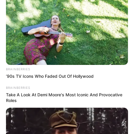
ΗΠΑ: Ο Αμερικανικός
Ο Τραμπ αποκαλύπτει τον
Ερυθρός Σταυρός πιάστηκε
μεγαλύτερο φόβο του,
να αναμειγνύει αίμα
προειδοποιεί «Βρισκόμαστε
εμβολιασμένων με αίμα...
στην πιο επικίνδυνη...
Email address:
BRAINBERRIES
’90s TV Icons Who Faded Out Of Hollywood
BRAINBERRIES
Take A Look At Demi Moore's Most Iconic And Provocative
Roles