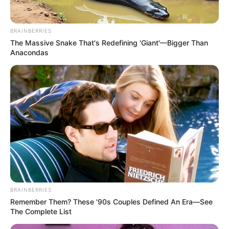
BRAINBERRIES
The Massive Snake That's Redefining 'Giant'—Bigger Than
Anacondas
Ο ΠΟΥ υπό έλεγχο: παρατυπίες και
συγκρούσεις συμφερόντων
Κυριακή, 2 Οκτωβρίου 2022, 12:14
Ο ΠΟΥ υπό έλεγχο: παρατυπίες...
BRAINBERRIES
Δεν χρωστάμε σε κανέναν,
Η επιστήμη θα πρέπει να
Remember Them? These '90s Couples Defined An Era—See
αυτοί χρωστούν σε εμάς τα
ανήκει στους ανθρώπους και
The Complete List
πάντα
όχι στο Νταβός...