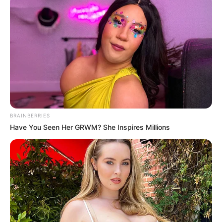
ΓΙΑΤΙ ΑΠΟΦΑΣΗΣΑ ΝΑ
ΠΟΙΟΣ ΣΚΟΤΩΣΕ ΤΟΝ
ΓΡΑΨΩ
ΚΑΠΟΔΙΣΤΡΙΑ;;[Η δολοφονία
του Καποδίστρια – Ποιοι
ήταν οι πραγματικοί...
BRAINBERRIES
Have You Seen Her GRWM? She Inspires Millions