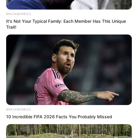
ΚΟΙΝΩΝΙΚΑ ΔΙΚΤΥΑ
BRAINBERRIES
It's Not Your Typical Family: Each Member Has This Unique
Trait!
FACEBOOK
ΑΡΈΣΕΙ
YOUTUBE
ΕΓΓΡΑΦΕΊΤΕ
EMAIL
ΑΚΟΛΟΥΘΉΣΤΕ
BRAINBERRIES
10 Incredible FIFA 2026 Facts You Probably Missed