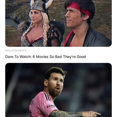
ΑΛΕΞΑΝΔΡΟΣ ΖΕΥΣ Ο
ΕΙΜΑΣΤΕ ΣΤΗΝ ΤΕΛΙΚΗ
ΑΡΧΗΓΟΣ ΤΩΝ ΕΛ. Ο
ΕΥΘΕΙΑ.. ΕΙΝΑΙ ΕΔΩ.. ΕΙΝΑΙ
ΑΠΟΛΥΤΟΣ ΚΥΡΙΑΡΧΟΣ.
ΜΑΖΙ ΜΑΣ, ΜΑΣ
ΕΙΝΑΙ ΕΔΩ, ΕΙΝΑΙ...
ΠΡΟΣΤΑΤΕΥΟΥΝ ΚΑΙ...
BRAINBERRIES
Dare To Watch: 6 Movies So Bad They're Good
ΕΒΡΑΙΟΙ ΚΑΙ ΕΠΑΝΑΣΤΑΣΕΙΣ….
Ο ΠΟΥ υπό έλεγχο:
παρατυπίες και
συγκρούσεις συμφερόντων
Email address: