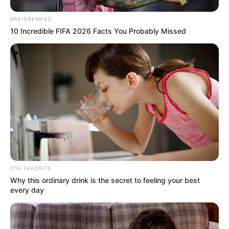
BRAINBERRIES
10 Incredible FIFA 2026 Facts You Probably Missed
CTA FAVORITE
Why this ordinary drink is the secret to feeling your best
Όλα τα κείμενα και οι εικόνες είναι πνευματική ιδιοκτησία του
every day
ΝΙΚΟΛΑΟΣ ΑΝΑΞΙΜΑΝΔΡΟΣ. Aπαγορεύεται η αναπαραγωγή, η
αναδημοσίευση και η τροποποίησή τους χωρίς προηγούμενη
γραπτή άδεια του δημιουργού τους. Με επιφύλαξη κάθε νόμιμου
δικαιώματος. Διαβάστε την
Πολιτική Απορρήτου
του website πριν