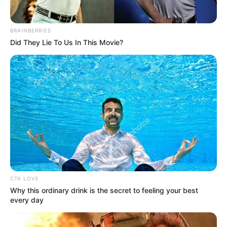
BRAINBERRIES
Did They Lie To Us In This Movie?
ΔΗΜΟΦΙΛΗ ΑΡΘΡΑ
CTA LOVE
Why this ordinary drink is the secret to feeling your best
every day
Το τέρας που ζει στις υπόγειες στοές
του Αγίου Όρους..