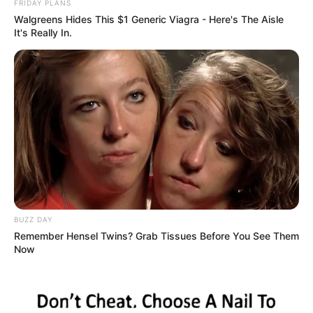
FRIDAY PLANS
Walgreens Hides This $1 Generic Viagra - Here's The Aisle
It's Really In.
ΛΙΓΑ ΛΟΓΙΑ ΓΙΑ ΜΕΝΑ
Πέμπτη, 22 Οκτωβρίου 2020, 20:06
ΓΕΙΑ ΣΑΣ….ΚΑΛΩΣ ΗΛΘΑΤΕ ΣΤΗΝ ΙΣΤΟΣΕΛΙΔΑ...
ΑΛΕΞΑΝΔΡΟΣ ΖΕΥΣ Ο
ΕΙΜΑΣΤΕ ΣΤΗΝ ΤΕΛΙΚΗ
ΑΡΧΗΓΟΣ ΤΩΝ ΕΛ. Ο
ΕΥΘΕΙΑ.. ΕΙΝΑΙ ΕΔΩ.. ΕΙΝΑΙ
BUZZ DAY
ΑΠΟΛΥΤΟΣ ΚΥΡΙΑΡΧΟΣ.
ΜΑΖΙ ΜΑΣ, ΜΑΣ
ΕΙΝΑΙ ΕΔΩ, ΕΙΝΑΙ...
ΠΡΟΣΤΑΤΕΥΟΥΝ ΚΑΙ...
Remember Hensel Twins? Grab Tissues Before You See Them
Now