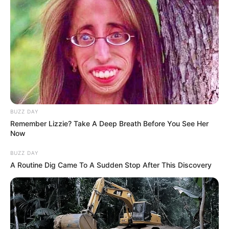
FACEBOOK
ΑΡΈΣΕΙ
YOUTUBE
ΕΓΓΡΑΦΕΊΤΕ
EMAIL
ΑΚΟΛΟΥΘΉΣΤΕ
BUZZ DAY
Remember Lizzie? Take A Deep Breath Before You See Her
Now
BUZZ DAY
A Routine Dig Came To A Sudden Stop After This Discovery