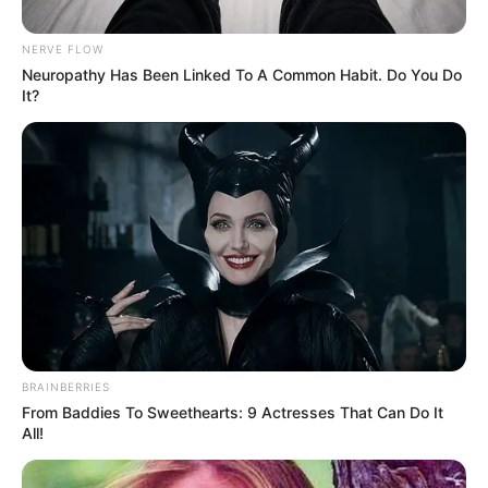
NERVE FLOW
Neuropathy Has Been Linked To A Common Habit. Do You Do
ΔΙΕΘΝΗ
ΡΟΗ ΤΩΝ ΑΡΘΡΩΝ
It?
Βιολογικά πειραματόζωα των
“Αμερικάνων” γίνονται οι Ουκρανοί
στρατιώτες – Τρομακτικές αποκαλύψεις
βγήκαν επίσημα στον αέρα από τους
Ρώσους
Οι Ουκρανοί στρατιώτες γίνονται βιολογικά πειραματόζωα
των “Αμερικάνων”… Τρομακτικές είναι οι νέες αποκαλύψεις
που έβγαλαν επίσημα στον αέρα οι Ρώσοι στις οποίες μας
δείχνουν τι...
BRAINBERRIES
From Baddies To Sweethearts: 9 Actresses That Can Do It
All!
ΚΟΙΝΩΝΙΚΑ ΔΙΚΤΥΑ