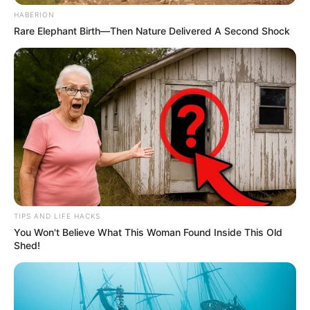
Δεν χρωστάμε σε κανέναν, αυτοί...
HABERION
Rare Elephant Birth—Then Nature Delivered A Second Shock
Η επιστήμη θα πρέπει να
ΓΙΑΤΙ ΑΠΟΦΑΣΗΣΑ ΝΑ
ανήκει στους ανθρώπους και
ΓΡΑΨΩ
όχι στο Νταβός...
TIPS AND LIFE HACKS
You Won't Believe What This Woman Found Inside This Old
Shed!
ΠΟΙΟΣ ΣΚΟΤΩΣΕ ΤΟΝ
Υγειονομικοί: Επιστολή-
ΚΑΠΟΔΙΣΤΡΙΑ;;[Η δολοφονία
κόλαφος στην επέτειο των
του Καποδίστρια – Ποιοι
αναστολών..
ήταν οι πραγματικοί...