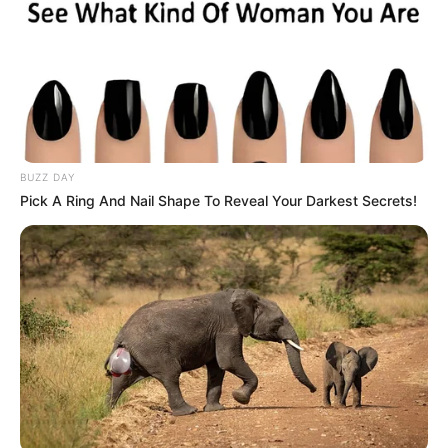
ΕΒΡΑΙΟΙ ΚΑΙ ΕΠΑΝΑΣΤΑΣΕΙΣ….
Ο ΠΟΥ υπό έλεγχο:
παρατυπίες και
συγκρούσεις συμφερόντων
BUZZ DAY
Pick A Ring And Nail Shape To Reveal Your Darkest Secrets!
Δεν χρωστάμε σε κανέναν, αυτοί
χρωστούν σε εμάς τα πάντα
Τρίτη, 6 Σεπτεμβρίου 2022, 12:14