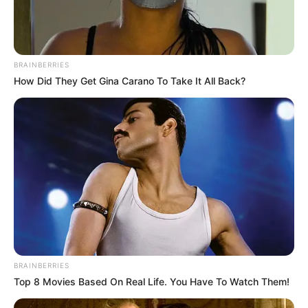
ΝΙΚΟΛΑΟΣ ΑΝΑΞΙΜΑΝΔΡΟΣ. Aπαγορεύεται η αναπαραγωγή, η
αναδημοσίευση και η τροποποίησή τους χωρίς προηγούμενη
γραπτή άδεια του δημιουργού τους. Με επιφύλαξη κάθε νόμιμου
δικαιώματος. Διαβάστε την
Πολιτική Απορρήτου
του website πριν
BRAINBERRIES
να το χρησιμοποιήσετε, καθώς χρησιμοποιώντας το την
How Did They Get Gina Carano To Take It All Back?
αποδέχεστε. Ο ιστότοπος διατηρεί το δικαίωμα να τροποποιήσει
τους όρους χρήσης.
Επικοινωνήστε μαζί μας:
nikolaosgeor@gmail.com
@2022 - nikolaosanaximandros.gr. All Right Reserved. Designed and
Developed by
Web Technical
BRAINBERRIES
Top 8 Movies Based On Real Life. You Have To Watch Them!