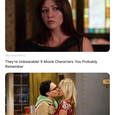
ΔΗΜΟΦΙΛΗ ΑΡΘΡΑ
BRAINBERRIES
They're Unbearable! 9 Movie Characters You Probably
Remember
Συνέντευξη Alexander Dugin σχολιάζοντας
τον λόγο Πούτιν: Είναι η έναρξη της