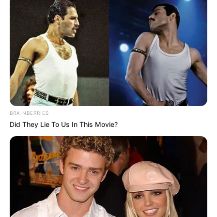
συμφωνία ΕΕ – Pfizer
ανάλυση της ομιλίας του
Πούτιν.. Ο οποίος δεν...
BRAINBERRIES
Did They Lie To Us In This Movie?
ΙΡΙΔΙΖΟΝΤΕΣ ΘΩΡΑΚΕΣ ΠΟΛΕΜΙΣΤΩΝ
ΑΝΤΑΝΑΚΛΟΥΝ ΤΟ ΦΩΣ ΣΤΟ ΣΤΕΡΕΩΜΑ
ΚΑΙ ΣΦΡΑΓΙΖΟΥΝ ΤΗΝ ΝΥΧΤΑ.
Δευτέρα, 24 Μαΐου 2021, 14:02
ΤΟ ΦΩΣ ΗΡΘΕ ΓΙΑ ΝΑ...