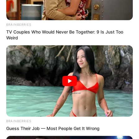
Νικηφόρας...
Κυριακή, 2 Οκτωβρίου 2022, 13:05
Συνέντευξη Alexander Dugin σχολιάζοντας τον...
BRAINBERRIES
TV Couples Who Would Never Be Together: 9 Is Just Too
Weird
ΕΠΕΙΓΟΝ: Στην απόφαση
Έρχεται το μεγαλύτερο κραχ
ΑΠΑΓΟΡΕΥΣΗΣ rapid test από
στη σύγχρονη Ιστορία
τον Ε.Ο.Φ αναγράφεται
καθαρά ότι...
BRAINBERRIES
Guess Their Job — Most People Get It Wrong
Διέρρευσε η κρίσιμη
Μια σημαντική και δίκαιη