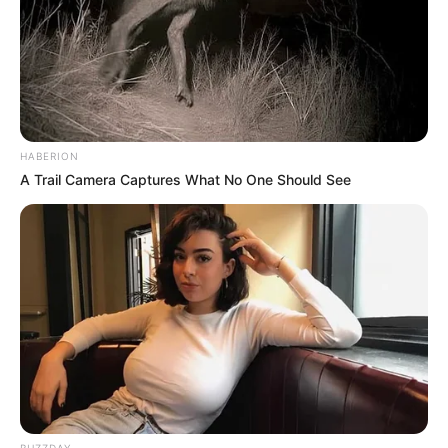
HABERION
A Trail Camera Captures What No One Should See
Όλα τα κείμενα και οι εικόνες είναι πνευματική ιδιοκτησία του
ΝΙΚΟΛΑΟΣ ΑΝΑΞΙΜΑΝΔΡΟΣ. Aπαγορεύεται η αναπαραγωγή, η
αναδημοσίευση και η τροποποίησή τους χωρίς προηγούμενη
γραπτή άδεια του δημιουργού τους. Με επιφύλαξη κάθε νόμιμου
δικαιώματος. Διαβάστε την
Πολιτική Απορρήτου
του website πριν
να το χρησιμοποιήσετε, καθώς χρησιμοποιώντας το την
αποδέχεστε. Ο ιστότοπος διατηρεί το δικαίωμα να τροποποιήσει
τους όρους χρήσης.
Επικοινωνήστε μαζί μας:
nikolaosgeor@gmail.com
BUZZDAY