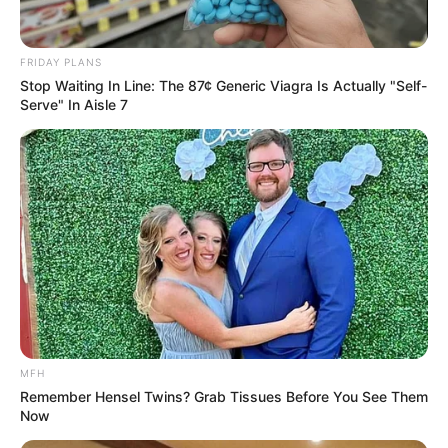
FRIDAY PLANS
Stop Waiting In Line: The 87¢ Generic Viagra Is Actually "Self-
Serve" In Aisle 7
ΣΠΑΜΕ ΤΟ ΜΑΤΡΙΞ – ΤΟ ΒΙΒΛΙΟ
MFH
Remember Hensel Twins? Grab Tissues Before You See Them
Now