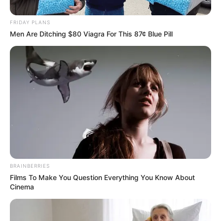
νοσοκομείου «Αγία Όλγα» (Γενικό νοσοκομείο Νέας
Ιωνίας) Ιωάννης Ιωαννίδης, με μια επιστολή-κόλαφο που
FRIDAY PLANS
δημοσιοποίησε...
Men Are Ditching $80 Viagra For This 87¢ Blue Pill
ΚΟΙΝΩΝΙΚΑ ΔΙΚΤΥΑ
FACEBOOK
ΑΡΈΣΕΙ
YOUTUBE
ΕΓΓΡΑΦΕΊΤΕ
EMAIL
ΑΚΟΛΟΥΘΉΣΤΕ
BRAINBERRIES
Films To Make You Question Everything You Know About
Cinema