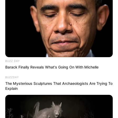
ΠΟΙΟΣ ΣΚΟΤΩΣΕ ΤΟΝ
Υγειονομικοί: Επιστολή-
ΚΑΠΟΔΙΣΤΡΙΑ;;[Η δολοφονία
κόλαφος στην επέτειο των
του Καποδίστρια – Ποιοι
αναστολών..
ήταν οι πραγματικοί...
BUZZ DAY
Email address:
Barack Finally Reveals What's Going On With Michelle
BUZZDAY
The Mysterious Sculptures That Archaeologists Are Trying To
Explain