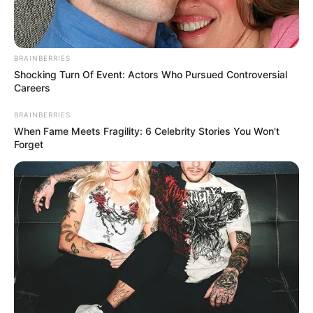
ΘΑ ΓΙΝΕΙ ΧΑMΟΣ – Στις...
BRAINBERRIES
Shocking Turn Of Event: Actors Who Pursued Controversial
Careers
BRAINBERRIES
Η Εξέγερση των Φωτεινών
Βρισκόμαστε Στην
When Fame Meets Fragility: 6 Celebrity Stories You Won't
Όντων Κατά Ερπετοειδών
οικονομική άβυσσο;
Forget
Ανοιχτή επιστολή προς τον
ΑΠΟ ΣΗΜΕΡΑ ΤΙΠΟΤΑ ΔΕΝ
Πρόεδρο της Τουρκικής
ΕΙΝΑΙ ΙΔΙΟ. ΕΝΕΡΓΟΠΟΙΗΣΗ
Δημοκρατίας Ρ. Τ. Ερντογάν
ΙΧΩΡ. ΤΑ ΣΗΜΑΔΙΑ ΕΜΦΑΝΗ,
Η...