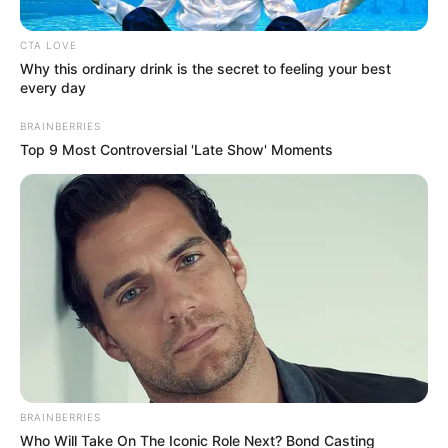
CTA LOVE
Why this ordinary drink is the secret to feeling your best
ΣΗΜΑΝΤΙΚΕΣ ΕΙΔΗΣΕΙΣ
every day
Αμετάκλητη απόφαση δικαίωσης
στρατιωτικού γιατρού για άρνηση
BRAINBERRIES
Top 9 Most Controversial 'Late Show' Moments
εμβολιασμού κατά της Covid
Αμετάκλητη απόφαση δικαίωσης στρατιωτικού γιατρού
για άρνηση εμβολιασμού κατά της Covid… Είχε
απομακρυνθεί από τον στρατό με πλήρη διακοπή
μισθοδοσίας… Και δικαιώθηκε σε στρατοδικείο να...
ΚΟΙΝΩΝΙΚΑ ΔΙΚΤΥΑ
BRAINBERRIES
FACEBOOK
ΑΡΈΣΕΙ
Who Will Take On The Iconic Role Next? Bond Casting