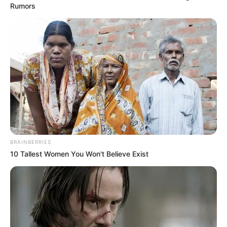
Rumors
YOUTUBE
ΕΓΓΡΑΦΕΊΤΕ
EMAIL
ΑΚΟΛΟΥΘΉΣΤΕ
BRAINBERRIES
10 Tallest Women You Won't Believe Exist