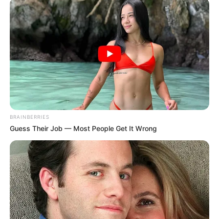
ΥΒΡΙΣ ΑΤΙΣ ΝΕΜΕΣΙΣ ΤΙΣΙΣ. Η
Εφημερίδες και ΜΜΕ που
ΕΛΛΗΝΙΚΗ ΗΘΙΚΗ.
χρηματοδοτούνται από τον
George Soros
BRAINBERRIES
Guess Their Job — Most People Get It Wrong
Ο γιος μου Hunter !! Ξεκινάει τον
Σεπτέμβρη η προβολή της ταινίας...
Παρασκευή, 19 Αυγούστου 2022, 15:24