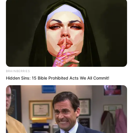
Ο γιος μου Hunter !! Ξεκινάει τον
Σεπτέμβρη η προβολή της ταινίας...
Παρασκευή, 19 Αυγούστου 2022, 15:24
ΘΑ ΓΙΝΕΙ ΧΑMΟΣ – Στις...
BRAINBERRIES
Hidden Sins: 15 Bible Prohibited Acts We All Commit!
Η Εξέγερση των Φωτεινών
Βρισκόμαστε Στην
Όντων Κατά Ερπετοειδών
οικονομική άβυσσο;