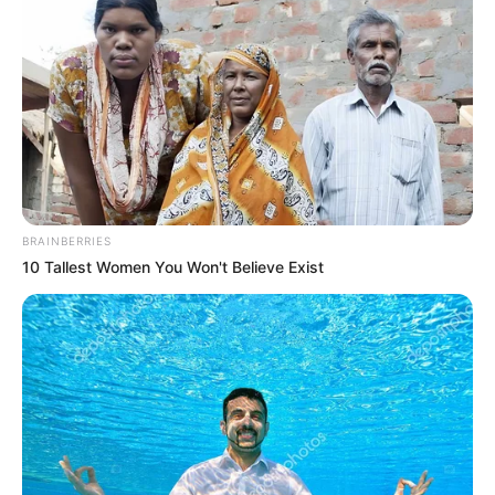
ΑΠΟΨΕΙΣ
ΟΙΚΟΝΟΜΙΑ
Διαβούλευση των νταβατζήδων της
ενέργειας με σκοπό να αρπάξουν όσο το
δυνατόν περισσότερα από τον ελληνικό
λαό
BRAINBERRIES
10 Tallest Women You Won't Believe Exist
Διαβούλευση των νταβατζήδων της ενέργειας με σκοπό να
αρπάξουν όσο το δυνατόν περισσότερα από τον ελληνικό
λαό.. Ένας πολύ σκληρός χειμώνας προβλέπεται για την
ηλεκτροδότηση...