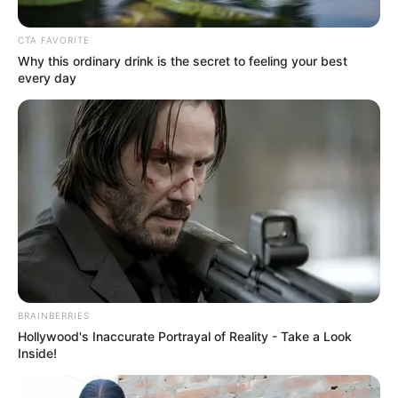
CTA FAVORITE
Why this ordinary drink is the secret to feeling your best
ΟΙΚΟΝΟΜΙΑ
every day
Οι προμηθευτές ενέργειας καλόμαθαν
στα κυβερνητικά χατίρια και τα θέλουν
όλα – Το κόλπο των παγίων
Οι προμηθευτές ενέργειας καλόμαθαν στα κυβερνητικά
χατίρια και τα θέλουν όλα – Το κόλπο των παγίων.. Όλα
δικά τους τα θέλουν οι προμηθευτές ενέργειας. Δεν τους...
BRAINBERRIES
Hollywood's Inaccurate Portrayal of Reality - Take a Look
Inside!