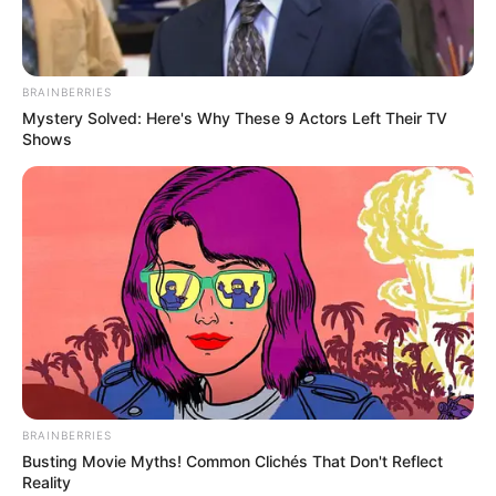
Ανοιχτή επιστολή προς τον
ΑΠΟ ΣΗΜΕΡΑ ΤΙΠΟΤΑ ΔΕΝ
Πρόεδρο της Τουρκικής
ΕΙΝΑΙ ΙΔΙΟ. ΕΝΕΡΓΟΠΟΙΗΣΗ
Δημοκρατίας Ρ. Τ. Ερντογάν
ΙΧΩΡ. ΤΑ ΣΗΜΑΔΙΑ ΕΜΦΑΝΗ,
BRAINBERRIES
Η...
Mystery Solved: Here's Why These 9 Actors Left Their TV
Shows
Email address:
BRAINBERRIES
Busting Movie Myths! Common Clichés That Don't Reflect
Reality