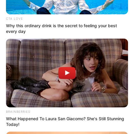
CTA LOVE
Why this ordinary drink is the secret to feeling your best
every day
ΟΙΚΟΝΟΜΙΑ
ΠΟΛΙΤΙΚΗ
ΡΟΗ ΤΩΝ ΑΡΘΡΩΝ
Powerpass και φορολογία στα
υπερκέρδη των παραγωγών ενέργειας:
Πώς η κυβέρνηση κορόιδεψε διπλά τους
πολίτες
Powerpass και φορολογία στα υπερκέρδη των παραγωγών
ενέργειας: Πώς η κυβέρνηση κορόιδεψε διπλά τους
BRAINBERRIES
πολίτες… Γελάει και το παρδαλό κατσίκι με το γεγονός ότι
What Happened To Laura San Giacomo? She's Still Stunning
τα...
Today!