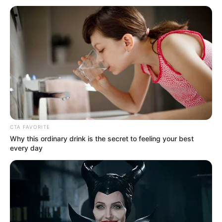
Όλα τα κείμενα και οι εικόνες είναι πνευματική ιδιοκτησία του
ΝΙΚΟΛΑΟΣ ΑΝΑΞΙΜΑΝΔΡΟΣ. Aπαγορεύεται η αναπαραγωγή, η
αναδημοσίευση και η τροποποίησή τους χωρίς προηγούμενη
γραπτή άδεια του δημιουργού τους. Με επιφύλαξη κάθε νόμιμου
δικαιώματος. Διαβάστε την
Πολιτική Απορρήτου
του website πριν
να το χρησιμοποιήσετε, καθώς χρησιμοποιώντας το την
αποδέχεστε. Ο ιστότοπος διατηρεί το δικαίωμα να τροποποιήσει
CTA FAVORITE
τους όρους χρήσης.
Why this ordinary drink is the secret to feeling your best
every day
Επικοινωνήστε μαζί μας:
nikolaosgeor@gmail.com