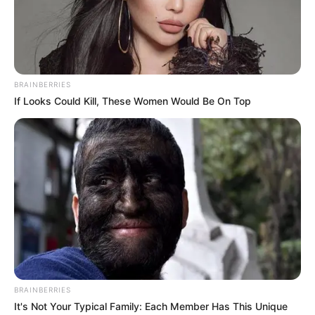
BRAINBERRIES
If Looks Could Kill, These Women Would Be On Top
ΔΗΜΟΦΙΛΗ ΑΡΘΡΑ
BRAINBERRIES
It's Not Your Typical Family: Each Member Has This Unique