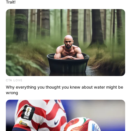
Trait!
BRICS: Η Ρωσία Και Η Ινδία Δεν
Χρειάζονται Πια Δολάριο ΗΠΑ
Παρασκευή, 2 Σεπτεμβρίου 2022, 19:13
BRICS: Η Ρωσία Και Η...
CTA LOVE
Why everything you thought you knew about water might be
wrong
Το Judicial Watch
ΚΑΝΕΝΑΣ ΑΠΟ ΑΥΤΟΥΣ ΠΟΥ
αποκαλύπτει το σχέδιο
ΕΤΡΕΞΑΝ ΤΗΝ ΑΤΖΕΝΤΑ ΤΟΥ
προπαγάνδας της
ΚΟΡΟΝΑ ΔΕΝ ΜΠΟΡΕΙ ΝΑ...